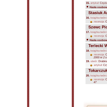
15.
artykuł:
Czyża
Hasła osobowe
Stasiuk A
16.
książka twórc
recenzja:
C
Szewc Pio
17.
książka twórc
recenzja:
C
Hasła osobowe
Terlecki 
18.
książka twórc
recenzja:
C
2000 nr 2 s
19.
utwór:
Drabin
artykuł:
Czy
Tokarczuk
20.
książka twórc
recenzja:
C
47