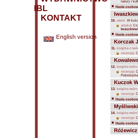
natury i kult
IBL
Hasła osobowe
Iwaszkiew
KONTAKT
10.
utwór:
W kośc
artykuł:
Czy
Iwaszkiew
Hasła osobowe
English version
Korczak J
11.
książka o twó
recenzja:
C
Kowalewsk
12.
książka twórc
recenzja:
C
Polonistyka
Kuczok W
13.
książka twórc
recenzja:
C
Hasła osobowe
Myśliwski
14.
książka twórc
recenzja:
C
Hasła osobowe
Różewicz 