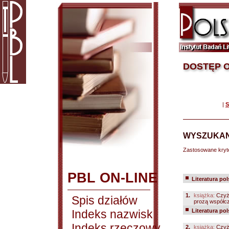
DOSTĘP O
|
S
WYSZUKAN
Zastosowane kryt
PBL ON-LINE
Literatura po
1.
książka:
Czyż
Spis działów
prozą współcz
Indeks nazwisk
Literatura po
Indeks rzeczowy
2.
książka:
Czyż