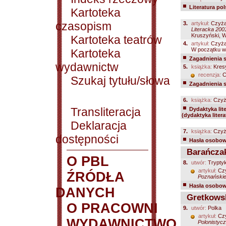
Literatura po
Kartoteka
czasopism
3.
artykuł:
Czyża
Literacka 2001
Kruszyński, Wł
Kartoteka teatrów
4.
artykuł:
Czyża
W początku wie
Kartoteka
Zagadnienia 
wydawnictw
5.
książka:
Kresy
recenzja:
C
Szukaj tytułu/słowa
Zagadnienia 
6.
książka:
Czyż
Transliteracja
Dydaktyka lit
(dydaktyka litera
Deklaracja
7.
książka:
Czyż
dostępności
Hasła osobowe
Barańczak
O PBL
8.
utwór:
Tryptyk
artykuł:
Czy
ŹRÓDŁA
Poznańskie 
Hasła osobowe
DANYCH
Gretkowsk
O PRACOWNI
9.
utwór:
Polka
artykuł:
Czy
WYDAWNICTWO
Polonistycz