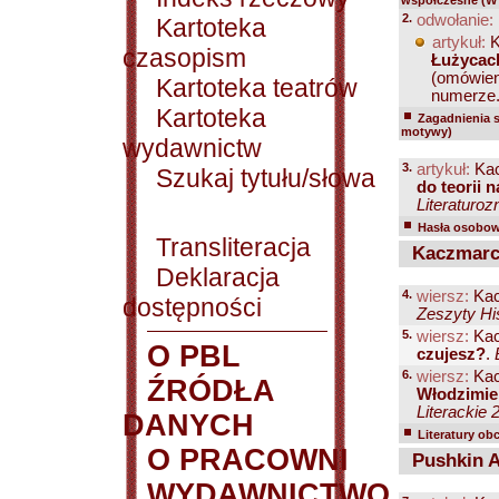
współczesne (W 
2.
odwołanie:
Kartoteka
artykuł:
K
czasopism
Łużycac
(omówieni
Kartoteka teatrów
numerze.
Kartoteka
Zagadnienia 
motywy)
wydawnictw
3.
artykuł:
Kac
Szukaj tytułu/słowa
do teorii 
Literaturoz
Hasła osobowe
Transliteracja
Kaczmarcz
Deklaracja
4.
wiersz:
Kac
dostępności
Zeszyty Hi
5.
wiersz:
Kac
O PBL
czujesz?
.
6.
wiersz:
Kac
ŹRÓDŁA
Włodzimie
Literackie 
DANYCH
Literatury ob
O PRACOWNI
Pushkin A
WYDAWNICTWO