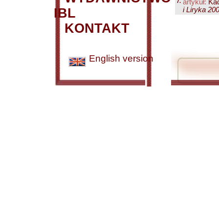
7.
artykuł:
Kac
IBL
i Liryka 20
KONTAKT
English version