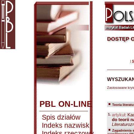
DOSTĘP O
|
S
WYSZUKAN
Zastosowane kryt
PBL ON-LINE
Teoria literatu
1.
artykuł:
Kac
Spis działów
do teorii 
Indeks nazwisk
Literaturoz
Zagadnienia 
Indeks rzeczowy