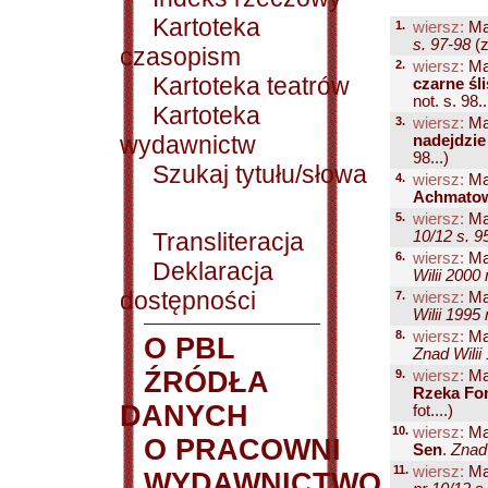
Kartoteka
1.
wiersz:
Mar
s. 97-98
(z
czasopism
2.
wiersz:
Mar
Kartoteka teatrów
czarne śli
not. s. 98..
Kartoteka
3.
wiersz:
Mar
wydawnictw
nadejdzie 
98...)
Szukaj tytułu/słowa
4.
wiersz:
Mar
Achmatow
5.
wiersz:
Mar
Transliteracja
10/12 s. 9
6.
wiersz:
Mar
Deklaracja
Wilii 2000 
dostępności
7.
wiersz:
Mar
Wilii 1995 
8.
wiersz:
Mar
O PBL
Znad Wilii
ŹRÓDŁA
9.
wiersz:
Mar
Rzeka Fo
DANYCH
fot....)
10.
wiersz:
Mar
O PRACOWNI
Sen
.
Znad 
11.
wiersz:
Mar
WYDAWNICTWO