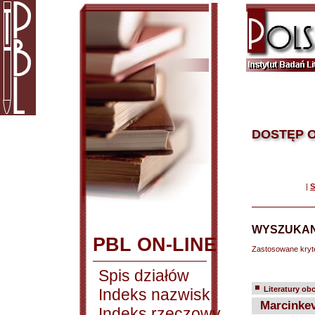
DOSTĘP O
|
S
WYSZUKAN
PBL ON-LINE
Zastosowane kryt
Spis działów
Literatury ob
Indeks nazwisk
Marcinkevi
Indeks rzeczowy