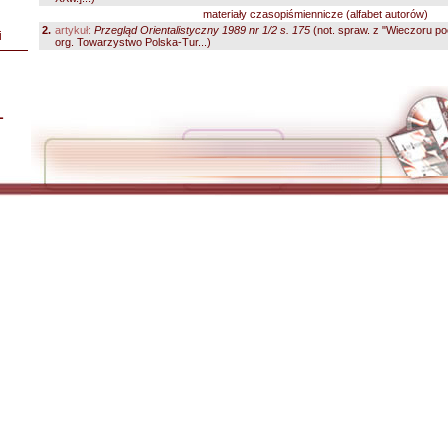
materiały czasopiśmiennicze (alfabet autorów)
2.
artykuł:
Przegląd Orientalistyczny 1989 nr 1/2 s. 175
(not. spraw. z "Wieczoru poez
i
org. Towarzystwo Polska-Tur...)
L