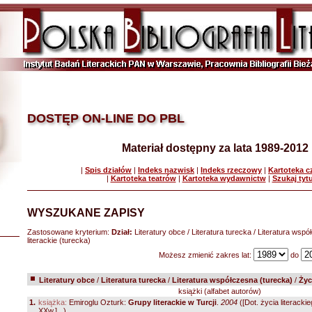
DOSTĘP ON-LINE DO PBL
Materiał dostępny za lata 1989-2012
|
Spis działów
|
Indeks nazwisk
|
Indeks rzeczowy
|
Kartoteka 
|
Kartoteka teatrów
|
Kartoteka wydawnictw
|
Szukaj tyt
WYSZUKANE ZAPISY
Zastosowane kryterium:
Dział:
Literatury obce / Literatura turecka / Literatura wspó
literackie (turecka)
Możesz zmienić zakres lat:
do
Literatury obce
/
Literatura turecka
/
Literatura współczesna (turecka)
/
Życ
książki (alfabet autorów)
1.
książka:
Emiroglu Ozturk:
Grupy literackie w Turcji
.
2004
([Dot. życia literacki
XXw.]...)