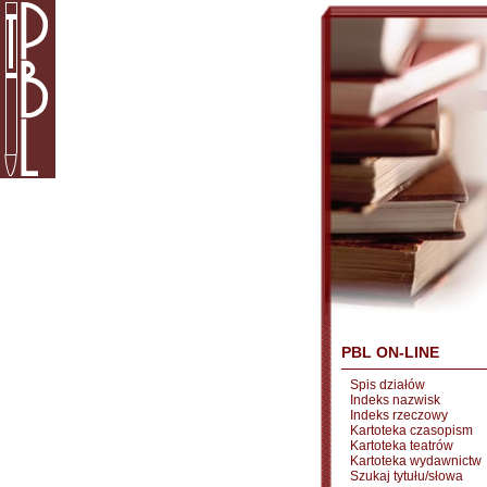
PBL ON-LINE
Spis działów
Indeks nazwisk
Indeks rzeczowy
Kartoteka czasopism
Kartoteka teatrów
Kartoteka wydawnictw
Szukaj tytułu/słowa