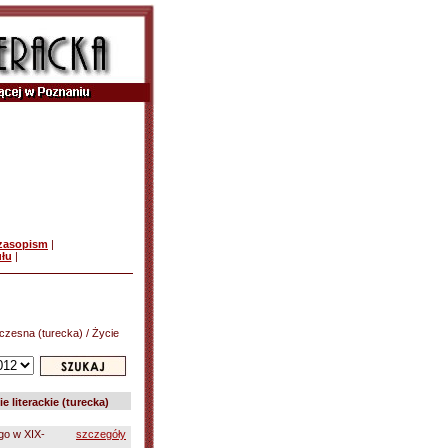
czasopism
|
ułu
|
łczesna (turecka) / Życie
ie literackie (turecka)
ego w XIX-
szczegóły