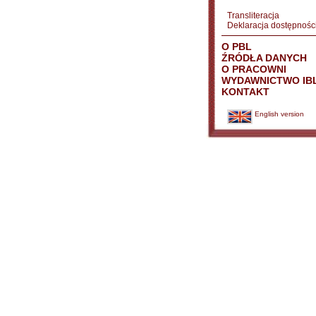
Transliteracja
Deklaracja dostępnośc
O PBL
ŹRÓDŁA DANYCH
O PRACOWNI
WYDAWNICTWO IB
KONTAKT
English version