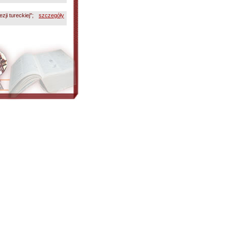
ji tureckiej";
szczegóły