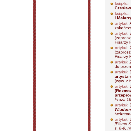
książka:
Czesław
książka:
i Malarz
artykuł:
zakończen
artykuł:
(zaprosz
Pisarzy P
artykuł:
(zaprosz
Pisarzy P
artykuł:
do przen
artykuł:
B
artystam
(wyw. z 
artykuł:
B
(Rozmow
przepro
Fraza 19
artykuł:
B
Wiadom
twórcami
artykuł:
B
[Pismo K
s. 8-9, n