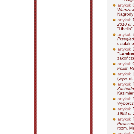
artykuł:
Warszawy
Nagrody 
artykuł:
2010 nr 
"Libella"
artykuł:
B
Przegląd
działalno
artykuł:
B
"Lamber
zakończen
artykuł:
C
Polish R
artykuł:
L
(wyw. nt
artykuł:
P
Zachodni
Kazimier
artykuł:
P
Wyborcza
artykuł:
P
1993 nr 
artykuł:
R
Powszech
rozm. Ma
artykuł:
R