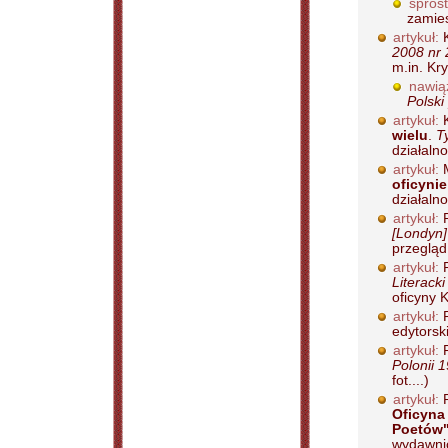
spros
zamies
artykuł:
K
2008 nr 
m.in. Kry
nawią
Polski
artykuł:
K
wielu
.
T
działalnoś
artykuł:
M
oficynie
działalno
artykuł:
P
[Londyn]
przegląd
artykuł:
P
Literacki
oficyny 
artykuł:
P
edytorsk
artykuł:
P
Polonii 
fot....)
artykuł:
P
Oficyna 
Poetów
wydawnic