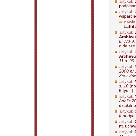
artykuł:
podpisan
artykuł:
wsparcie 
nawią
Laffit
artykuł:
Archiwu
5, 7/8-9
o dalsze 
artykuł:
Archiwu
11 s. 99
artykuł:
2000 nr 
Zeszytów
artykuł:
s. 10
(no
6 tys...)
artykuł:
Analiz 2
działaln
artykuł:
[Londyn,
artykuł:
nt. uchw
artykuł: