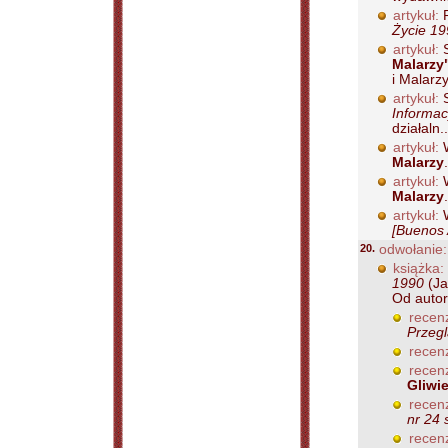
artykuł:
R
Życie 19
artykuł:
S
Malarzy
i Malarzy
artykuł:
S
Informac
działaln..
artykuł:
W
Malarzy
artykuł:
W
Malarzy
artykuł:
W
[Buenos 
20.
odwołanie:
książka:
1990
(Ja
Od autor.
recenz
Przegl
recenz
recenz
Gliwi
recenz
nr 24 
recenz