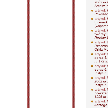
2002 nr 
Archiwum 
artykuł:
K
Powszech
artykuł:
K
Literac
(wspomni
artykuł:
K
twórcy I
Review 1
artykuł:
L
Rzeczpos
Orkla Me
artykuł:
Ł
spłacić.
nr 172 s
artykuł:
Ł
spłacić
Instytutu
artykuł:
M
2002 nr 
Instytutu
artykuł:
M
powstał 
1996 nr 
artykuł:
M
Jerzego