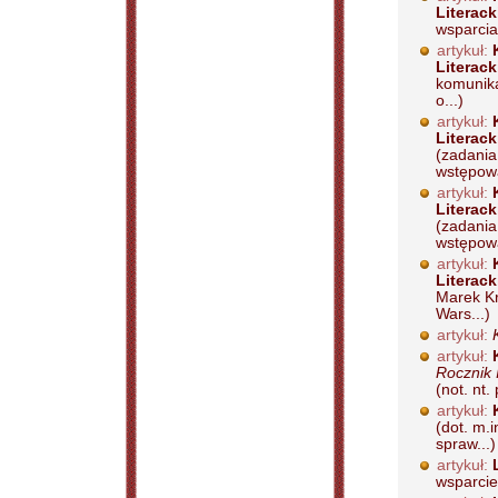
Literac
wsparcia
artykuł:
Literac
komunika
o...)
artykuł:
Literac
(zadania
wstępowa
artykuł:
Literac
(zadania
wstępowa
artykuł:
Literac
Marek Kr
Wars...)
artykuł:
artykuł:
Rocznik 
(not. nt.
artykuł:
(dot. m.
spraw...)
artykuł:
wsparcie