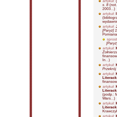
artykuł:
(
s. 8
(not.
2003...)
artykuł:
(bibliogr
wydawnic
artykuł:
[Paryż] 
Pomiana "
spros
[Paryż
artykuł:
Żołnierz
finansow
In...)
artykuł:
Przekrój
artykuł:
Literac
finansow
artykuł:
Literac
(podp.: 
Wars...)
artykuł:
Literac
Krawczyk
artykuł: