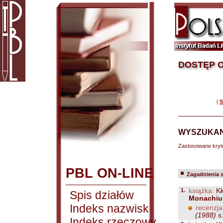
DOSTĘP O
|
S
WYSZUKAN
Zastosowane kryt
PBL ON-LINE
Zagadnienia 
1.
książka:
Kł
Spis działów
Monachium
Indeks nazwisk
recenzja
(1988) s
Indeks rzeczowy