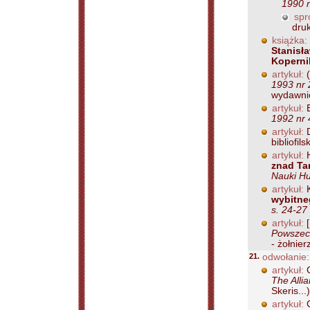
1990 n
spr
druk
książka:
Stanisła
Koperni
artykuł:
(
1993 nr 
wydawnic
artykuł:
B
1992 nr 
artykuł:
D
bibliofil
artykuł:
H
znad Tam
Nauki Hu
artykuł:
K
wybitne
s. 24-27
artykuł:
[
Powszech
- żołnier
21.
odwołanie:
artykuł:
C
The Alli
Skeris...)
artykuł:
C