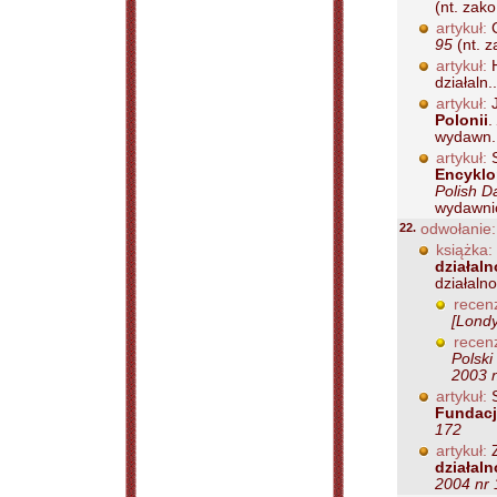
(nt. zako
artykuł:
C
95
(nt. z
artykuł:
H
działaln..
artykuł:
J
Polonii
.
wydawn..
artykuł:
S
Encyklop
Polish D
wydawnic
22.
odwołanie:
książka:
działal
działalno
recenz
[Londy
recenz
Polski
2003 n
artykuł:
S
Fundacj
172
artykuł:
Z
działal
2004 nr 