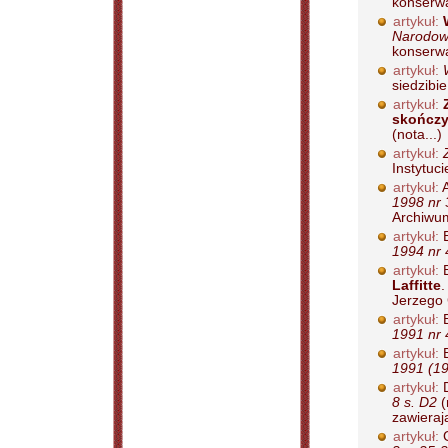
konserwa
artykuł:
Narodowe
konserwa
artykuł:
siedzibie
artykuł:
skończył
(nota...)
artykuł:
Instytuci
artykuł:
A
1998 nr 
Archiwum 
artykuł:
B
1994 nr 4
artykuł:
B
Laffitte
Jerzego 
artykuł:
B
1991 nr 
artykuł:
B
1991 (19
artykuł:
D
8 s. D2
(
zawieraj
artykuł:
G