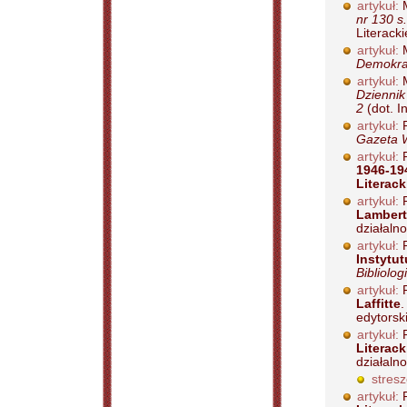
artykuł:
M
nr 130 s
Literacki
artykuł:
M
Demokrat
artykuł:
M
Dziennik
2
(dot. I
artykuł:
P
Gazeta W
artykuł:
P
1946-19
Literac
artykuł:
P
Lambert
działaln
artykuł:
P
Instytu
Bibliolog
artykuł:
P
Laffitte
edytorski
artykuł:
P
Literac
działaln
stresz
artykuł:
P