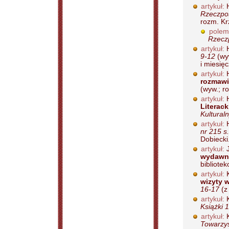
artykuł:
H
Rzeczpos
rozm. Kr
polem
Rzeczp
artykuł:
H
9-12
(wy
i miesięc
artykuł:
H
rozmawi
(wyw.; ro
artykuł:
H
Literack
Kulturaln
artykuł:
H
nr 215 s
Dobiecki.
artykuł:
J
wydawn
bibliote
artykuł:
K
wizyty w
16-17
(z 
artykuł:
K
Książki 
artykuł:
K
Towarzys