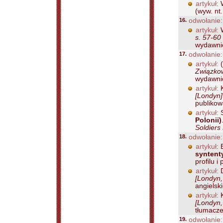
artykuł:
W
(wyw. nt
16.
odwołanie:
artykuł:
W
s. 57-60
wydawnic
17.
odwołanie:
artykuł:
(
Związkow
wydawnic
artykuł:
K
[Londyn]
publikow
artykuł:
S
Polonii)
Soldiers
18.
odwołanie:
artykuł:
B
syntent
profilu 
artykuł:
D
[Londyn,
angielsk
artykuł:
K
[Londyn,
tłumacze
19.
odwołanie: