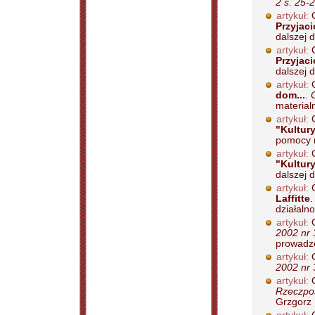
2 s. 25-
artykuł:
G
Przyjaci
dalszej d
artykuł:
G
Przyjaci
dalszej d
artykuł:
G
dom...
.
material
artykuł:
G
"Kultur
pomocy m
artykuł:
G
"Kultur
dalszej d
artykuł:
G
Laffitte
działalno
artykuł:
G
2002 nr 
prowadze
artykuł:
G
2002 nr 
artykuł:
G
Rzeczpos
Grzgorz 