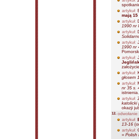
artykuł:
spotkani
artykuł:
B
mają 15 
artykuł:
D
1990 nr 
artykuł:
D
Solidarn
artykuł:
J
1990 nr 
Pomorska
artykuł:
J
Jeglińs
założyci
artykuł:
K
głosem 1
artykuł:
M
nr 35 s. 
istnienia.
artykuł:
Z
katolick
okazji ju
12.
odwołanie:
artykuł:
13-16
(o
artykuł:
G
= Polish 