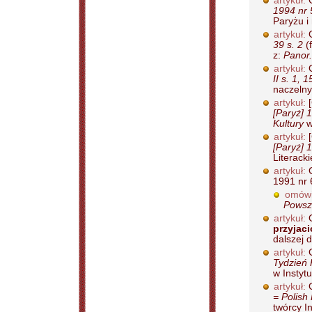
artykuł:
G
1994 nr 
Paryżu i
artykuł:
G
39 s. 2
(
z:
Panor.
artykuł:
G
II s. 1, 1
naczelny
artykuł:
[
[Paryż] 
Kultury
w
artykuł:
[
[Paryż] 
Literack
artykuł:
G
1991 nr 6
omówi
Powsz
artykuł:
G
przyjaci
dalszej d
artykuł:
G
Tydzień 
w Instytu
artykuł:
G
= Polish
twórcy In