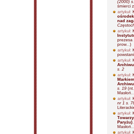
(2000) s
śmierci z
artykuł:
K
ośrodek 
nad zag
Częstoch
artykuł:
K
Instytut
prezesa 
prow...)
artykuł:
K
powstani
artykuł:
K
Archiwu
s. 2
artykuł:
K
Markiem
Archiwu
s. 19
(nt
Masłoń..
artykuł:
K
nr 1 s. 7
Literacki
artykuł:
K
Towarzy
Paryżu)
Masłoń..
artykuł:
K