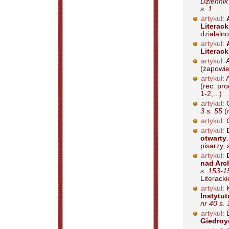
Dziennik
s. 1
artykuł:
Literac
działaln
artykuł:
Literac
artykuł:
A
(zapowie
artykuł:
(rec. pr
1-2,...)
artykuł:
C
3 s. 55
(n
artykuł:
artykuł:
otwarty
pisarzy, 
artykuł:
nad Arc
s. 153-1
Literacki
artykuł:
K
Instytut
nr 40 s. 
artykuł:
E
Giedroy