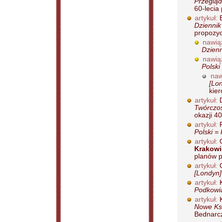
Przegląd
60-lecia 
artykuł:
B
Dziennik
propozycj
nawią
Dzienn
nawią
Polski
naw
[Lo
kier
artykuł:
D
Twórczoś
okazji 40
artykuł:
F
Polski =
artykuł:
G
Krakowie
planów p
artykuł:
G
[Londyn]
artykuł:
K
Podkowia
artykuł:
K
Nowe Ksi
Bednarcz