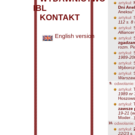
artykuł:
M
IBL
Dni Ane
Aneksu" 
KONTAKT
artykuł:
S
112 s. 8
artykuł:
S
Alliancer
English version
artykuł:
S
zgadza
rozm. Pi
artykuł:
S
1989-200
artykuł:
S
Wyborcza
artykuł:
S
Warszawy
9.
odwołanie:
artykuł:
T
1989 nr 
Hoszowsk
artykuł:
T
zawsze 
19-21
(wy
Moder...
10.
odwołanie:
artykuł:
22/23 s. 