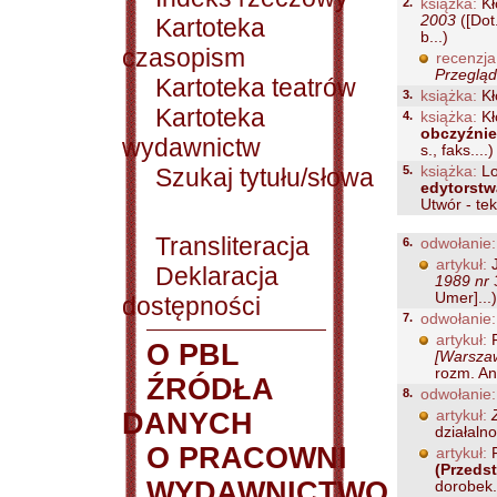
2.
książka:
Kł
2003
([Dot
Kartoteka
b...)
czasopism
recenzja
Przegląd
Kartoteka teatrów
3.
książka:
Kł
Kartoteka
4.
książka:
Kł
obczyźnie
wydawnictw
s., faks....)
Szukaj tytułu/słowa
5.
książka:
Lo
edytorst
Utwór - tek
Transliteracja
6.
odwołanie:
artykuł:
J
Deklaracja
1989 nr 
Umer]...)
dostępności
7.
odwołanie:
artykuł:
F
O PBL
[Warszaw
rozm. And
ŹRÓDŁA
8.
odwołanie:
DANYCH
artykuł:
działalno
O PRACOWNI
artykuł:
F
(Przeds
WYDAWNICTWO
dorobek.