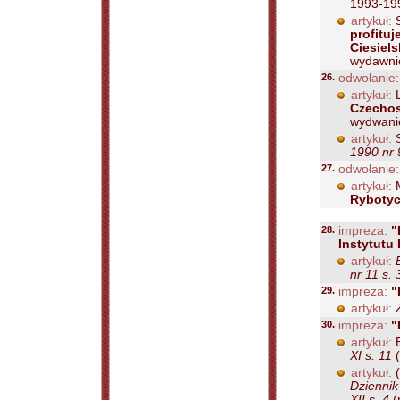
1993-199
artykuł:
S
profitu
Ciesiels
wydawnic
26.
odwołanie:
artykuł:
L
Czechos
wydwanic
artykuł:
S
1990 nr 
27.
odwołanie:
artykuł:
M
Rybotyc
28.
impreza:
"
Instytutu 
artykuł:
nr 11 s.
29.
impreza:
"
artykuł:
30.
impreza:
"
artykuł:
XI s. 11
(
artykuł:
(
Dziennik
XII s. 4
(n