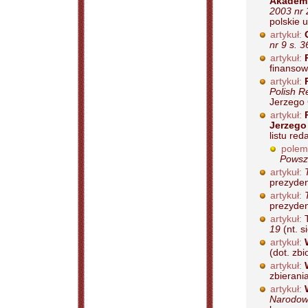
Akademi
2003 nr 
polskie u
artykuł:
nr 9 s. 3
artykuł:
finansowa
artykuł:
Polish Re
Jerzego G
artykuł:
Jerzego
listu re
polem
Powsz
artykuł:
prezyden
artykuł:
prezyden
artykuł:
T
19
(nt. s
artykuł:
(dot. zbi
artykuł:
zbierania
artykuł:
Narodowe