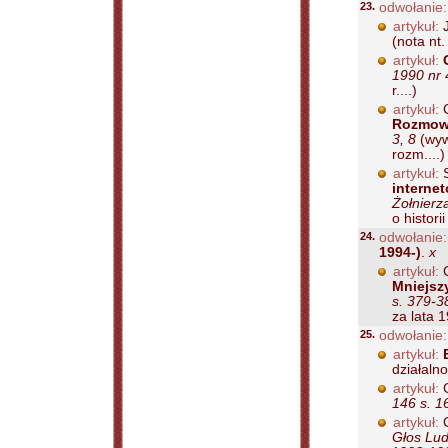
23.
odwołanie:
artykuł:
(nota nt.
artykuł:
1990 nr 
r....)
artykuł:
C
Rozmow
3, 8
(wyw.
rozm....)
artykuł:
S
internet
Żołnierz
o histori
24.
odwołanie:
1994-)
.
x
artykuł:
C
Mniejsz
s. 379-3
za lata 1
25.
odwołanie:
artykuł:
działaln
artykuł:
146 s. 1
artykuł:
C
Głos Lud