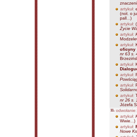
znaczenia
artykuł:
(not. o 
pall...)
artykuł:
(
Życie Wa
artykuł:
Modzelew
artykuł:
K
oficyny 
nr 63 s. 
Brzezińsk
artykuł:
K
Dialogu
artykuł:
P
Powściąg
artykuł:
P
Solidarn
artykuł:
T
nr 26 s. 
Józefa Sa
11.
odwołanie:
artykuł:
Wwie...)
artykuł:
Nowe Ksi