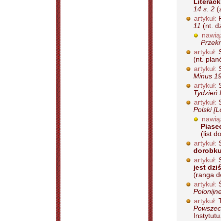
Literack
14 s. 2
(z
artykuł:
R
11
(nt. d
nawią
Przekr
artykuł:
S
(nt. pla
artykuł:
S
Minus 19
artykuł:
S
Tydzień 
artykuł:
S
Polski [
nawią
Piase
(list d
artykuł:
S
dorobk
artykuł:
S
jest dzi
(ranga do
artykuł:
Ś
Polonijn
artykuł:
T
Powszech
Instytutu.