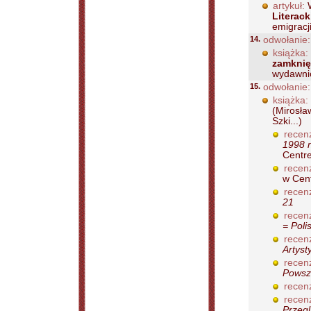
artykuł:
W
Literack
emigracji
14.
odwołanie:
książka:
zamknięt
wydawnicz
15.
odwołanie:
książka:
(Mirosła
Szki...)
recenz
1998 n
Centre
recenz
w Cent
recenz
21
recenz
= Poli
recenz
Artyst
recenz
Powsz
recenz
recenz
Przegl