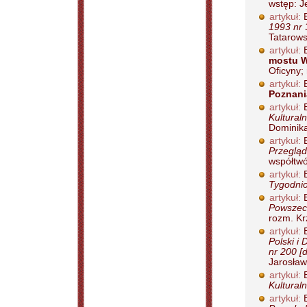
wstęp: J
artykuł:
B
1993 nr 
Tatarowsk
artykuł:
B
mostu W
Oficyny; 
artykuł:
B
Poznani
artykuł:
B
Kultural
Dominika
artykuł:
B
Przegląd
współtwó
artykuł:
B
Tygodnio
artykuł:
B
Powszech
rozm. Kr
artykuł:
B
Polski i
nr 200 [d
Jarosław
artykuł:
B
Kultural
artykuł:
B