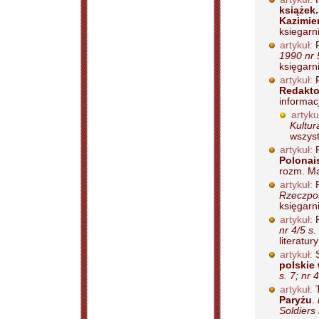
książek
Kazimie
ksiegarni
artykuł:
R
1990 nr 
księgarni
artykuł:
R
Redakto
informacj
artyku
Kultur
wszyst
artykuł:
R
Polonai
rozm. Ma
artykuł:
R
Rzeczpos
księgarni
artykuł:
R
nr 4/5 s.
literatury
artykuł:
S
polskie 
s. 7; nr 
artykuł:
T
Paryżu
.
Soldiers 