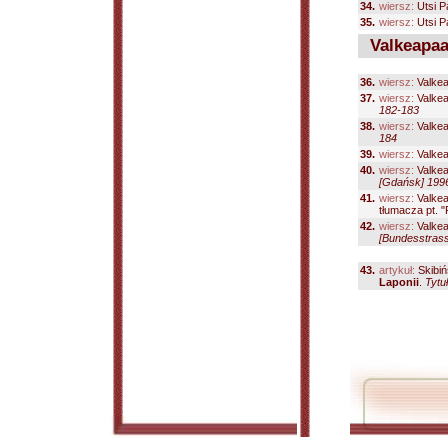
34.
wiersz:
Utsi P
35.
wiersz:
Utsi P
Valkeapaa 
36.
wiersz:
Valkea
37.
wiersz:
Valkea
182-183
38.
wiersz:
Valkea
184
39.
wiersz:
Valkea
40.
wiersz:
Valkea
[Gdańsk] 1996
41.
wiersz:
Valkea
tłumacza pt. 
42.
wiersz:
Valkea
[Bundesstrass
43.
artykuł:
Skibiń
Laponii
.
Tytu