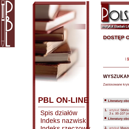
DOSTĘP O
|
S
WYSZUKAN
Zastosowane kryt
PBL ON-LINE
Literatury ob
1.
artykuł:
Sibińs
Spis działów
3 s. 95-107
(m
Indeks nazwisk
Literatury ob
Indeks rzeczowy
2.
artykuł:
Musze