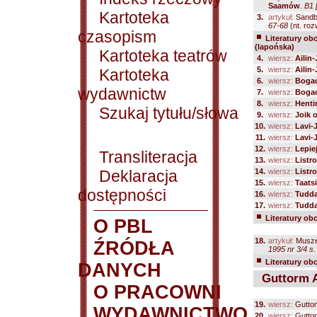
Saamów
.
B1 
Kartoteka
3.
artykuł:
Sandb
67-68
(nt. roz
czasopism
Literatury ob
(lapońska)
Kartoteka teatrów
4.
wiersz:
Ailin-
5.
wiersz:
Ailin-
Kartoteka
6.
wiersz:
Boga
wydawnictw
7.
wiersz:
Boga
8.
wiersz:
Henti
Szukaj tytułu/słowa
9.
wiersz:
Joik 
10.
wiersz:
Lavi-
11.
wiersz:
Lavi-
12.
wiersz:
Lepie
Transliteracja
13.
wiersz:
Listr
Deklaracja
14.
wiersz:
Listr
15.
wiersz:
Taats
dostępności
16.
wiersz:
Tudda
17.
wiersz:
Tudda
Literatury ob
O PBL
18.
artykuł:
Musze
ŹRÓDŁA
1995 nr 3/4 s.
Literatury ob
DANYCH
Guttorm A
O PRACOWNI
19.
wiersz:
Guttor
WYDAWNICTWO
20.
wiersz:
Guttor