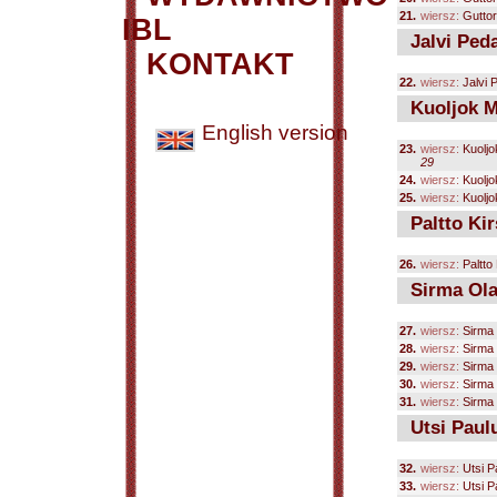
21.
wiersz:
Guttor
IBL
Jalvi Ped
KONTAKT
22.
wiersz:
Jalvi 
Kuoljok M
English version
23.
wiersz:
Kuoljo
29
24.
wiersz:
Kuoljo
25.
wiersz:
Kuoljo
Paltto Kir
26.
wiersz:
Paltto 
Sirma Ol
27.
wiersz:
Sirma
28.
wiersz:
Sirma
29.
wiersz:
Sirma
30.
wiersz:
Sirma
31.
wiersz:
Sirma
Utsi Paul
32.
wiersz:
Utsi P
33.
wiersz:
Utsi P