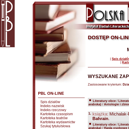
DOSTĘP ON-LIN
|
Spis dział
|
Kart
WYSZUKANE ZAP
Zastosowane kryterium:
Dzia
PBL ON-LINE
Literatury obce
/
Litera
Spis działów
arabska)
/
Antologie i zbio
Indeks nazwisk
Indeks rzeczowy
1.
książka:
Michalak-
Kartoteka czasopism
Kartoteka teatrów
Bahrain
.
Kartoteka wydawnictw
Literatury obce
/
Litera
Szukaj tytułu/słowa
arabska)
/
Hasła osobowe (