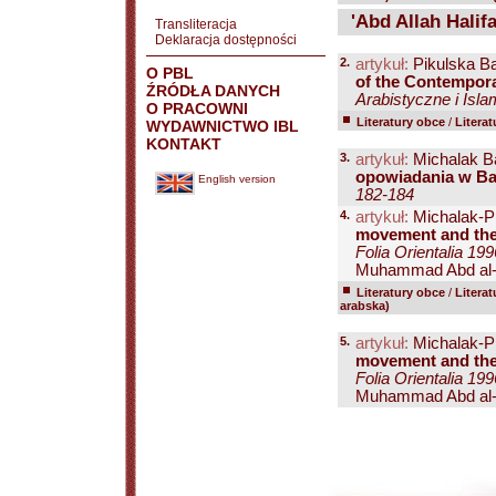
'Abd Allah Halifa
Transliteracja
Deklaracja dostępności
2.
artykuł:
Pikulska Ba
O PBL
of the Contemporar
ŹRÓDŁA DANYCH
Arabistyczne i Isla
O PRACOWNI
Literatury obce
/
Litera
WYDAWNICTWO IBL
KONTAKT
3.
artykuł:
Michalak B
opowiadania w Ba
English version
182-184
4.
artykuł:
Michalak-P
movement and the 
Folia Orientalia 199
Muhammad Abd al-Mal
Literatury obce
/
Litera
arabska)
5.
artykuł:
Michalak-P
movement and the 
Folia Orientalia 199
Muhammad Abd al-Mal