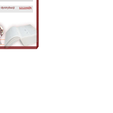
 dystrybucji
szczegóły