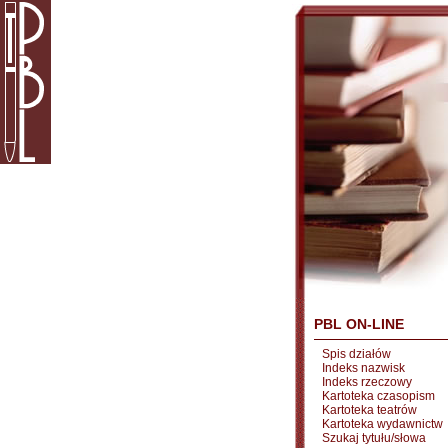
PBL ON-LINE
Spis działów
Indeks nazwisk
Indeks rzeczowy
Kartoteka czasopism
Kartoteka teatrów
Kartoteka wydawnictw
Szukaj tytułu/słowa