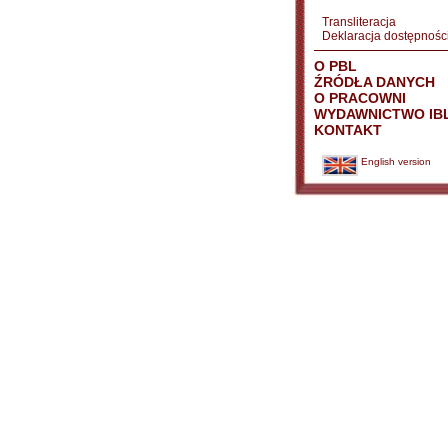
Transliteracja
Deklaracja dostępnośc
O PBL
ŹRÓDŁA DANYCH
O PRACOWNI
WYDAWNICTWO IB
KONTAKT
English version