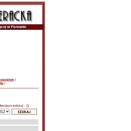
czasopism
|
ułu
|
iteratura polska) - Q