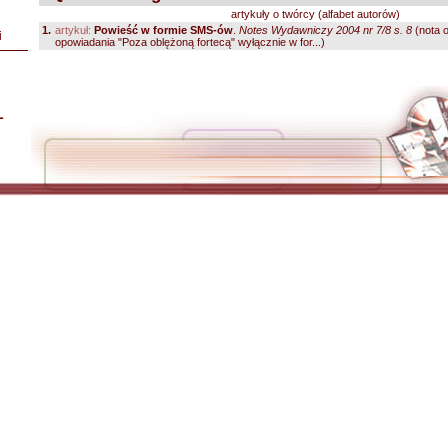
artykuły o twórcy (alfabet autorów)
1.
artykuł:
Powieść w formie SMS-ów
.
Notes Wydawniczy 2004 nr 7/8 s. 8
(nota o
i
opowiadania "Poza oblężoną fortecą" wyłącznie w for...)
L