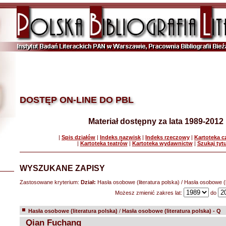
DOSTĘP ON-LINE DO PBL
Materiał dostępny za lata 1989-2012
|
Spis działów
|
Indeks nazwisk
|
Indeks rzeczowy
|
Kartoteka 
|
Kartoteka teatrów
|
Kartoteka wydawnictw
|
Szukaj tyt
WYSZUKANE ZAPISY
Zastosowane kryterium:
Dział:
Hasła osobowe (literatura polska) / Hasła osobowe (l
Możesz zmienić zakres lat:
do
Hasła osobowe (literatura polska)
/
Hasła osobowe (literatura polska) - Q
Qian Fuchang