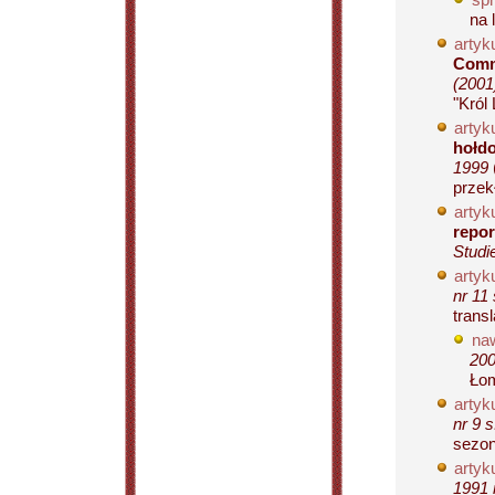
na 
artyku
Comm
(2001
"Król 
artyku
hołdo
1999
przekł
artyku
repor
Studi
artyku
nr 11
transl
naw
200
Łom
artyku
nr 9 s
sezon
artyku
1991 