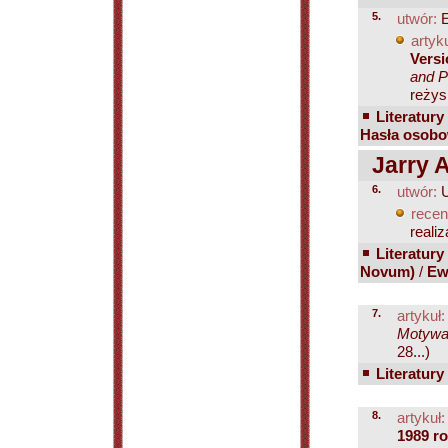
5.
utwór:
E
artyku
Versi
and P
reżys
Literatury
Hasła osobo
Jarry A
6.
utwór:
U
recen
realiz
Literatury
Novum)
/
Ew
7.
artykuł:
Motywac
28...)
Literatury
8.
artykuł:
1989 r