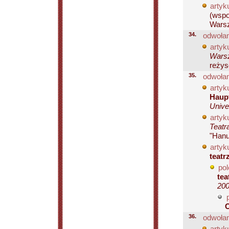
artyku
(wspo
Warsz
34.
odwołan
artyku
Warsz
reżyse
35.
odwołan
artyku
Haup
Unive
artyku
Teatr
"Hanu
artyku
teatr
pol
tea
200
36.
odwołan
artyku