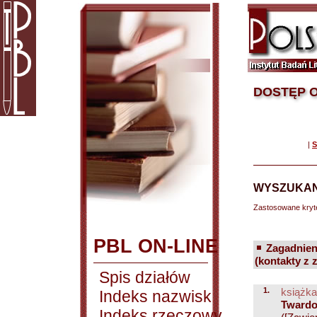
DOSTĘP O
|
S
WYSZUKAN
Zastosowane kryt
PBL ON-LINE
Zagadnien
(kontakty z 
Spis działów
1.
książka
Indeks nazwisk
Twardo
Indeks rzeczowy