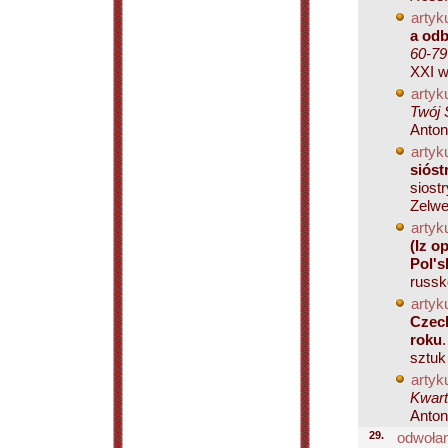
artyku
a od
60-79
XXI w.
artyku
Twój 
Anton
artyku
sióst
siost
Zelwe.
artyku
(Iz o
Pol's
russko
artyku
Czech
roku
sztuk
artyku
Kwart
Anton
29.
odwołan