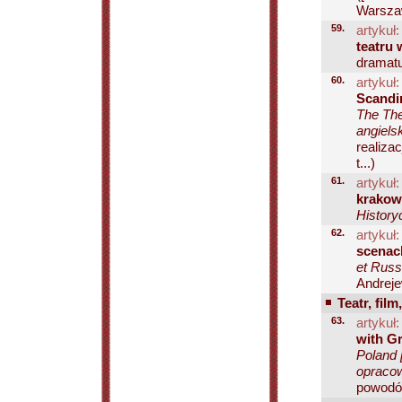
Warszaw
59.
artykuł:
teatru 
dramatu
60.
artykuł:
Scandin
The The
angiels
realiza
t...)
61.
artykuł:
krakow
Historyc
62.
artykuł:
scenac
et Russi
Andreje
Teatr, film
63.
artykuł:
with Gr
Poland 
opracow
powodów