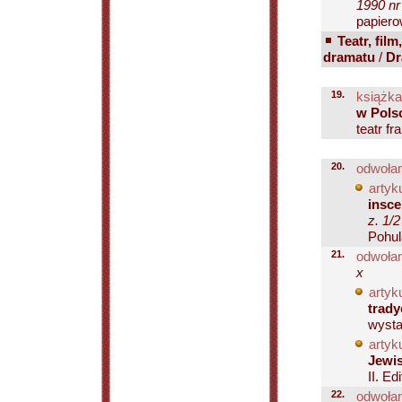
1990 nr
papiero
Teatr, film
dramatu
/
Dr
19.
książka
w Pols
teatr fr
20.
odwołan
artyku
insce
z. 1/
Pohul
21.
odwołan
x
artyku
trady
wysta
artyku
Jewi
II. Ed
22.
odwołan