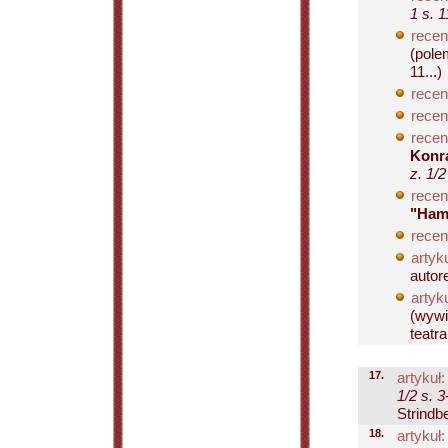
1 s. 
recen
(pole
11...)
recen
recen
recen
Konra
z. 1/
recen
"Ham
recen
artyku
autor
artyku
(wywi
teatra
17.
artykuł:
1/2 s. 3
Strindbe
18.
artykuł: