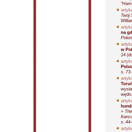
"Haml
artyku
Twój 
Willi
artyku
na gd
Polon
artyku
w Po
14
(do
artyku
Polsc
s. 73
artyku
Toruń
wysta
wędru.
artyku
hundr
= The
franc
s. 44
artyku