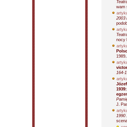
Teatr
wam s
artyku
2003 
podob
artyku
Teatr
nocy l
artyku
Pols
1989..
artyku
victo
164-1
artyku
Józef
1939:
egzem
Pamię
J. Pa
artyku
1990 
scenac
spr