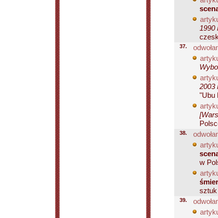
scen
artyku
1990 
czeski
37.
odwołan
artyku
Wybor
artyku
2003 
"Ubu k
artyku
[Wars
Polsce
38.
odwołan
artyku
scen
w Pol
artyku
śmier
sztuk
39.
odwołan
artyku