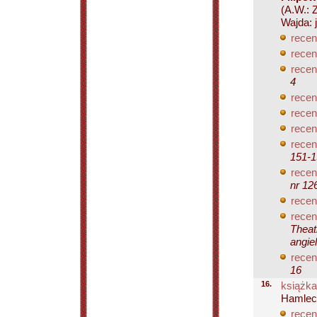
(A.W.: 
Wajda: j
recen
recen
recen
4
recen
recen
recen
recen
151-1
recen
nr 126
recen
recen
Theat
angie
recen
16
16.
książka
Hamlec
recen