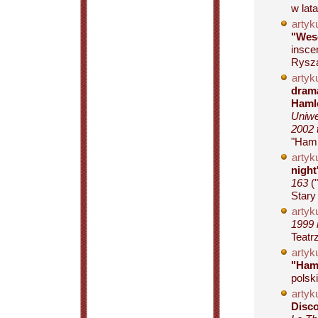
w lata
artyku
"Wes
insce
Rysza
artyku
drama
Hamle
Uniwe
2002 
"Haml
artyku
night
163
("
Stary 
artyku
1999 
Teatr
artyku
"Ham
polsk
artyku
Disco