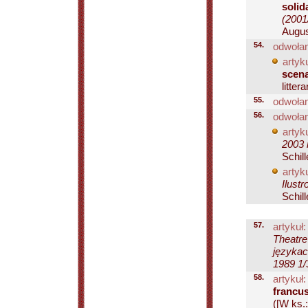
solid
(2001
Augus
54.
odwołan
artyku
scena
litter
55.
odwołan
56.
odwołan
artyku
2003 
Schil
artyku
Ilust
Schill
57.
artykuł:
Theatre
językac
1989 1/
58.
artykuł:
francus
([W ks.: