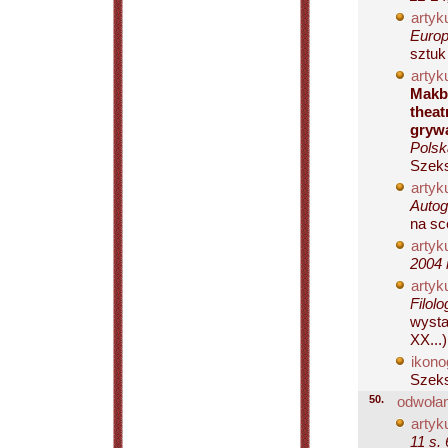
artyku
Europ
sztuk
artyku
Makbe
thea
grywa
Polsk
Szeksp
artyku
Autog
na sc
artyku
2004 
artyku
Filol
wysta
XX...)
ikono
Szeks
50.
odwołan
artyku
11 s. 