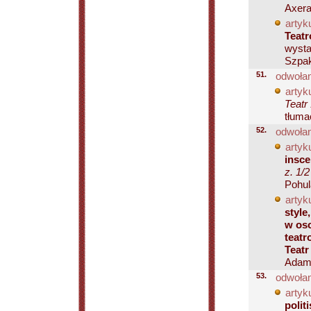
Axera
artyku
Teat
wysta
Szpak
51.
odwołan
artyku
Teatr
tłuma
52.
odwołan
artyku
insce
z. 1/
Pohul
artyku
style
w os
teatr
Teatr
Adama
53.
odwołan
artyku
polit