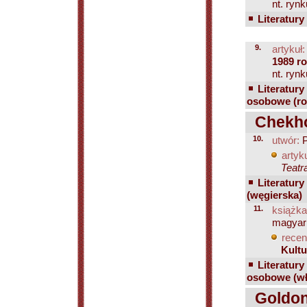
nt. rynk
Literatury
9.
artykuł:
1989 r
nt. rynk
Literatury
osobowe (ro
Chekho
10.
utwór:
P
artyku
Teatr
Literatury
(węgierska)
11.
książka
magyar 
recen
Kultu
Literatury
osobowe (wł
Goldoni