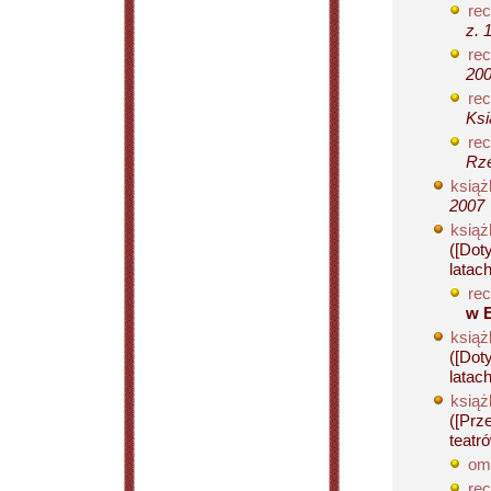
rec
z. 
rec
200
rec
Ksi
rec
Rze
książ
2007
książ
([Dot
latach
rec
w 
książ
([Dot
latach
książ
([Prz
teatró
om
rec