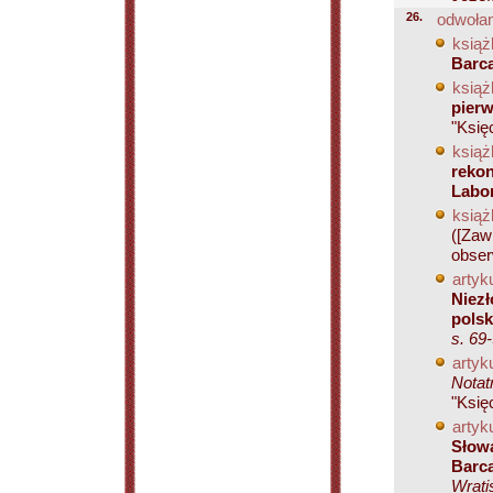
26.
odwołan
książ
Barca
książ
pierw
"Księ
książ
rekon
Labo
książ
([Zaw
obser
artyku
Niezł
polsk
s. 69
artyku
Notat
"Księ
artyku
Słowa
Barc
Wrati