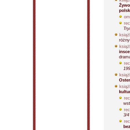
Żywot
pols
om
rec
Try
książ
różny
książ
insce
drama
rec
199
książ
Oste
książ
kultu
rec
wst
rec
3/4
rec
be