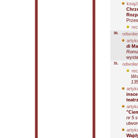
książ
Chrze
Rozp
Przesł
rec
30.
odwołan
artyku
di Ma
Roman
wystaw
31.
odwołan
rec
Wra
135
artyku
insce
teatr
artyku
"Cie
nr 5 s
utwor
artyku
Wajd