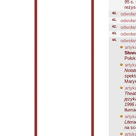
95 s. 
reżys
40.
odwołan
41.
odwołan
42.
odwołan
43.
odwołan
44.
odwołan
artyku
Słow
Polsk
artyku
Notat
spekt
Maryn
artyku
Theat
język
1996 
tłuma
artyku
Liter
na sc
artyku