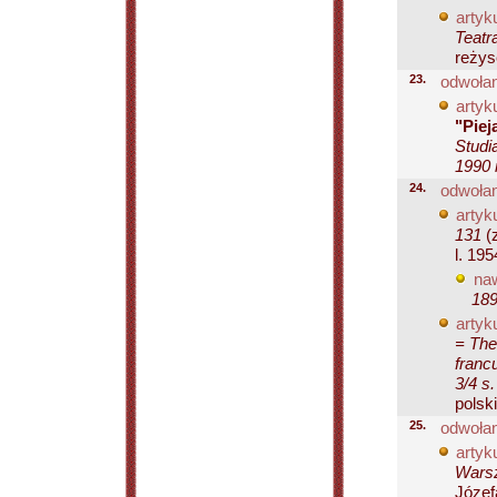
artyku
Teatr
reżys
23.
odwołan
artyku
"Piej
Studi
1990 
24.
odwołan
artyku
131
(z
l. 195
naw
18
artyku
= The
franc
3/4 s.
polski
25.
odwołan
artyku
Warsz
Józef