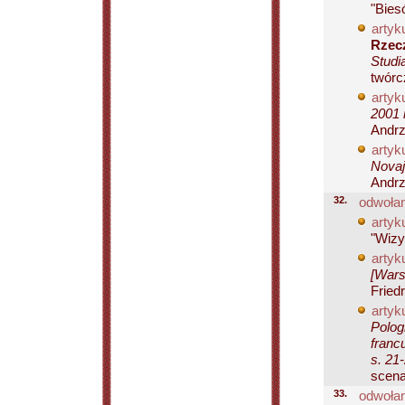
"Bies
artyku
Rzecz
Studi
twórc
artyku
2001 
Andrz
artyku
Novaj
Andrz
32.
odwołan
artyku
"Wizy
artyku
[Wars
Fried
artyku
Polog
franc
s. 21
scena
33.
odwołan