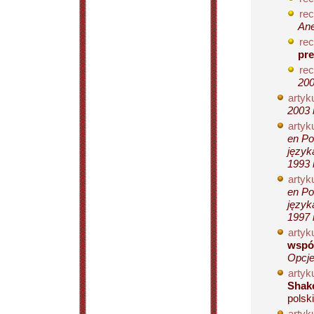
rec
Ane
rec
pr
rec
200
artyku
2003 
artyku
en Po
język
1993 
artyku
en Po
język
1997 
artyku
współ
Opcje
artyku
Shak
polsk
artyku