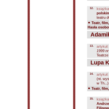
12.
książka
polski
teatru d
Teatr, film
Hasła osobow
Adamik
13.
artykuł:
1999 nr
Teatrze
Lupa Kr
14.
artykuł:
(nt. wy
w Th...)
Teatr, film
15.
książka
Andrze
Filipow