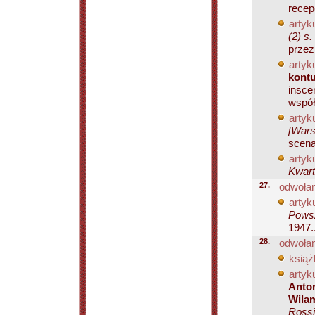
recep
artyku
(2) s
przez
artyku
kont
insce
współ
artyku
[Wars
scena
artyku
Kwart
27.
odwołan
artyku
Powsz
1947..
28.
odwołan
książ
artyku
Anton
Wilam
Rossi