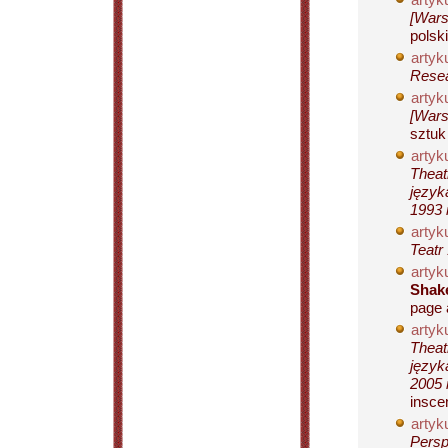
[Wars
polski
artyku
Resea
artyku
[Wars
sztuk
artyku
Theat
język
1993 
artyku
Teatr
artyku
Shake
page 
artyku
Theat
język
2005 
insce
artyku
Persp