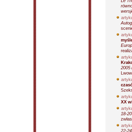
Le Th
równo
wersj
artyku
Autog
sceni
artyku
myśle
Europ
reali
artyku
Krak
2005 
Lwowi
artyku
czas
Szeks
artyku
XX w
artyku
18-20
zwłas
artyku
22-24