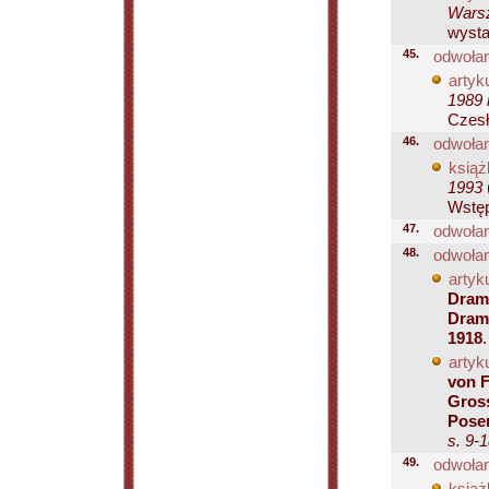
Warsz
wysta
45.
odwołan
artyku
1989 
Czesł
46.
odwołan
książ
1993
Wstęp.
47.
odwołan
48.
odwołan
artyku
Drame
Drame
1918
artyku
von F
Gross
Posen
s. 9-
49.
odwołan
książ