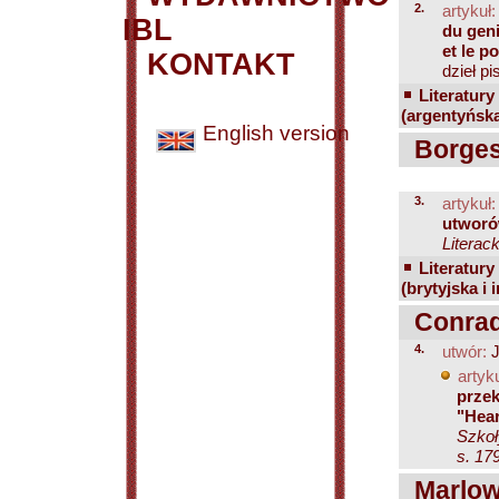
2.
artykuł:
IBL
du geni
et le p
KONTAKT
dzieł pi
Literatury
(argentyńsk
English version
Borges
3.
artykuł:
utworów
Literack
Literatury
(brytyjska i 
Conrad
4.
utwór:
J
artyku
prze
"Hear
Szkoł
s. 17
Marlow