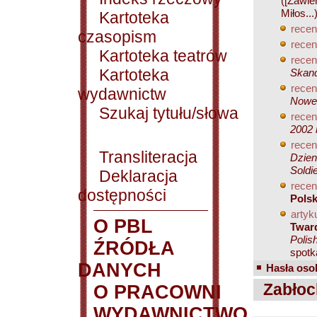
([Zawie
Miłos...
Kartoteka
recen
czasopism
recen
Kartoteka teatrów
recen
Kartoteka
Skand
recen
wydawnictw
Nowe 
Szukaj tytułu/słowa
recen
2002 
recen
Transliteracja
Dzien
Soldi
Deklaracja
recen
dostępności
Polsk
artyku
O PBL
Twar
Polis
ŹRÓDŁA
spotk
DANYCH
Hasła osob
Zabłock
O PRACOWNI
WYDAWNICTWO