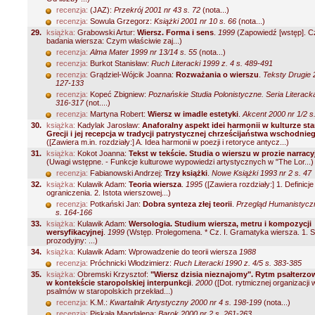
recenzja:
(JAZ):
Przekrój 2001 nr 43 s. 72
(nota...)
recenzja:
Sowula Grzegorz:
Książki 2001 nr 10 s. 66
(nota...)
29.
książka:
Grabowski Artur:
Wiersz. Forma i sens
.
1999
(Zapowiedź [wstęp]. Cz
badania wiersza: Czym właściwie zaj...)
recenzja:
Alma Mater 1999 nr 13/14 s. 55
(nota...)
recenzja:
Burkot Stanisław:
Ruch Literacki 1999 z. 4 s. 489-491
recenzja:
Grądziel-Wójcik Joanna:
Rozważania o wierszu
.
Teksty Drugie 
127-133
recenzja:
Kopeć Zbigniew:
Poznańskie Studia Polonistyczne. Seria Literacka
316-317
(not....)
recenzja:
Martyna Robert:
Wiersz w imadle estetyki
.
Akcent 2000 nr 1/2 s
30.
książka:
Kadylak Jarosław:
Anaforalny aspekt idei harmonii w kulturze sta
Grecji i jej recepcja w tradycji patrystycznej chrześcijaństwa wschodnie
([Zawiera m.in. rozdziały:] A. Idea harmonii w poezji i retoryce antycz...)
31.
książka:
Kokot Joanna:
Tekst w tekście. Studia o wierszu w prozie narracy
(Uwagi wstępne. - Funkcje kulturowe wypowiedzi artystycznych w "The Lor...)
recenzja:
Fabianowski Andrzej:
Trzy książki
.
Nowe Książki 1993 nr 2 s. 47
32.
książka:
Kulawik Adam:
Teoria wiersza
.
1995
([Zawiera rozdziały:] 1. Definicje 
ograniczenia. 2. Istota wierszowej...)
recenzja:
Potkański Jan:
Dobra synteza złej teorii
.
Przegląd Humanistycz
s. 164-166
33.
książka:
Kulawik Adam:
Wersologia. Studium wiersza, metru i kompozycji
wersyfikacyjnej
.
1999
(Wstęp. Prolegomena. * Cz. I. Gramatyka wiersza. 1. 
prozodyjny: ...)
34.
książka:
Kulawik Adam: Wprowadzenie do teorii wiersza
1988
recenzja:
Próchnicki Włodzimierz:
Ruch Literacki 1990 z. 4/5 s. 383-385
35.
książka:
Obremski Krzysztof:
"Wiersz dzisia nieznajomy". Rytm psałterz
w kontekście staropolskiej interpunkcji
.
2000
([Dot. rytmicznej organizacji
psalmów w staropolskich przekład...)
recenzja:
K.M.:
Kwartalnik Artystyczny 2000 nr 4 s. 198-199
(nota...)
recenzja:
Piskała Magdalena:
Barok 2000 nr 2 s. 261-263