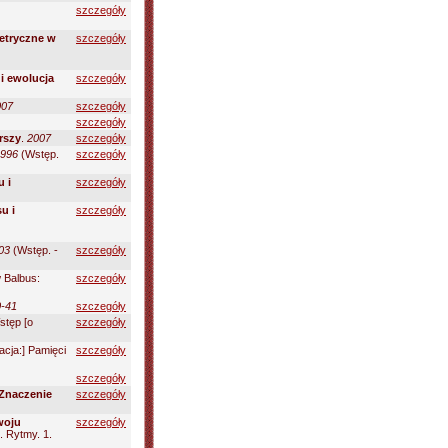
szczegóły
etryczne w
szczegóły
i ewolucja
szczegóły
007
szczegóły
szczegóły
rszy
.
2007
szczegóły
1996
(Wstęp.
szczegóły
u i
szczegóły
u i
szczegóły
03
(Wstęp. -
szczegóły
w Balbus:
szczegóły
0-41
szczegóły
stęp [o
szczegóły
acja:] Pamięci
szczegóły
szczegóły
Znaczenie
szczegóły
zwoju
szczegóły
. Rytmy. 1.