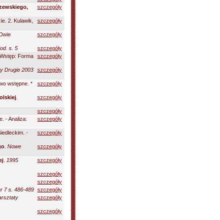
zewskiego,
szczegóły
ie. 2. Kulawik,
szczegóły
 Dwie
szczegóły
od. s. 5
szczegóły
. Wstęp: Forma
szczegóły
y Drugie 2003
szczegóły
wo wstępne. *
szczegóły
olskiej
.
szczegóły
szczegóły
 - Analiza:
szczegóły
Siedleckim. -
szczegóły
go
.
Nowe
szczegóły
ej
.
1995
szczegóły
szczegóły
szczegóły
r 7 s. 486-489
szczegóły
rsztaty
szczegóły
szczegóły