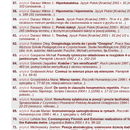
57.
artykuł:
Darasz Wiktor J.:
Hiperkataleksa
.
Język Polski [Kraków] 2001 r. 81 [n
333
(omówienie...)
58.
artykuł:
Darasz Wiktor J.:
Hipometria i hipermetria
.
Język Polski [Kraków] 200
s. 189-191
(omówienie...)
59.
artykuł:
Darasz Wiktor J.:
Jamb
.
Język Polski [Kraków] 1999 r. 79 nr 4 s. 288
strukturze metrum jambicznego dla zastosowania w nauce o języku w sz...)
60.
artykuł:
Darasz Wiktor J.:
Polski daktyl
.
Język Polski [Kraków] 2000 r. 80 [nr] 
265
(definicja terminu; z licznymi przykładami daktyl w poezji polskiej...)
61.
artykuł:
Darasz Wiktor J.:
Trochej
.
Język Polski [Kraków] 2001 r. 81 [nr] 1/2 s
(omówienie...)
62.
artykuł:
Fedotov Oleg:
Oneginskaja strofa do i posle "Onegina"
.
Prace Na
Wyższa Szkoła Pedagogiczna w Częstochowie. Studia Neofilologiczne 2002 [nr
(dot. m.in. autorów: Aleksander Puszkin, Michaił Lermontov, Ilja Erenbu...)
63.
artykuł:
Gasparow Michaił:
Formuły rytmiczno-składniowe w rosyjskim 4-
jambicznym
.
Pamiętnik Literacki 1992 z. 2 s. 202-216
64.
artykuł:
Glomski Jaqueline:
Kraków i "ars versificandi"
.
Ruch Literacki 1997 z
463
(nt. podręczników wersyfikacji z okresu renesansu...)
65.
artykuł:
Grabowski Artur:
Czemuż to wiersze pisze się wierszem
.
Pamiętnik 
z. 3 s. 69-81
66.
artykuł:
Grzędzielska Maria:
Wiersz-taniec
.
Roczniki Humanistyczne 1998 t. 4
specjalny s. 77-92
(nt. relacji wiersza i tańca...)
67.
artykuł:
Korpanty Józef:
De sonis in clausulis hexametricis repetitis
.
Prace
Uniwersytetu Śląskiego. Scripta Classica 2004 t. 1 (2206) s. 17-22
(ze streszc
polskim...)
68.
artykuł:
Korpanty Józef:
Homofonia sylabiczna w poezji i prozie łacińskiej
.
Sprawozdania z Czynności i Posiedzeń Polskiej Akademii Umiejętności 1994 t. 
22-23
(streszcz. referatu...)
69.
artykuł:
Kucała Marian:
Instrumentacja samogłoskowa w rymach
.
Roczniki
Humanistyczne 1998 t. 46 z. 1 specjalny s. 649-661
70.
artykuł:
Lehiste Ilse:
Contemporary Finnish and Estonian realizations of f
the Kalevala metre
.
Linguistica Baltica 2001 t. 9 s. 99-111
71.
artykuł:
Michnowsky Jewhen:
Poezja abstrakcyjna; osierocone dziecię dad