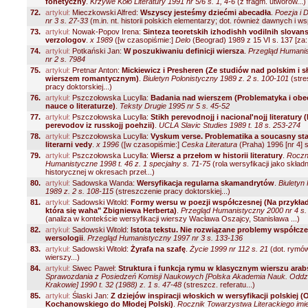
fonetyczny
.
Krzywe Koło Literatury 1991 nr 5/6 s. 1, 4-6
(z fragm. utworów...)
72.
artykuł:
Mieczkowski Alfred:
Wszyscy jesteśmy dziećmi abecadła
.
Poezja i 
nr 3 s. 27-33
(m.in. nt. historii polskich elementarzy; dot. również dawnych i wsp
73.
artykuł:
Nowak-Popov Irena:
Sinteza teoretskih izhodishh vodilnih slovan
verzologov
.
x 1989
([w czasopiśmie:]
Delo
(Beograd) 1989 z 15 VI s. 137 [za
74.
artykuł:
Potkański Jan:
W poszukiwaniu definicji wiersza
.
Przegląd Humani
nr 2 s. 7984
75.
artykuł:
Pretnar Anton:
Mickiewicz i Presheren (Ze studiów nad polskim i 
wierszem romantycznym)
.
Biuletyn Polonistyczny 1989 z. 2 s. 100-101
(stre
pracy doktorskiej...)
76.
artykuł:
Pszczołowska Lucylla:
Badania nad wierszem (Problematyka i obe
nauce o literaturze)
.
Teksty Drugie 1995 nr 5 s. 45-52
77.
artykuł:
Pszczołowska Lucylla:
Stikh perevodnojj i nacional'nojj literatury 
perevodov iz russkojj poehzii)
.
UCLA Slavic Studies 1989 t. 18 s. 253-274
78.
artykuł:
Pszczołowska Lucylla:
Vyskum verse. Problematika a soucasny sta
literarni vedy
.
x 1996
([w czasopiśmie:]
Ceska Literatura
(Praha) 1996 [nr 4] s
79.
artykuł:
Pszczołowska Lucylla:
Wiersz a przełom w historii literatury
.
Roczn
Humanistyczne 1998 t. 46 z. 1 specjalny s. 71-75
(rola wersyfikacji jako skład
historycznej w okresach przeł...)
80.
artykuł:
Sadowska Wanda:
Wersyfikacja regularna skamandrytów
.
Biuletyn
1989 z. 2 s. 108-115
(streszczenie pracy doktorskiej...)
81.
artykuł:
Sadowski Witold:
Formy wersu w poezji współczesnej (Na przykład
która się waha" Zbigniewa Herberta)
.
Przegląd Humanistyczny 2000 nr 4 s.
(analiza w kontekście wersyfikacji wierszy Wacława Oszajcy, Stanisława ...)
82.
artykuł:
Sadowski Witold:
Istota tekstu. Nie rozwiązane problemy współcz
wersologii
.
Przegląd Humanistyczny 1997 nr 3 s. 133-136
83.
artykuł:
Sadowski Witold:
Żyrafa na szafę
.
Życie 1999 nr 112 s. 21
(dot. rymów
wierszy...)
84.
artykuł:
Siwec Paweł:
Struktura i funkcja rymu w klasycznym wierszu ara
Sprawozdania z Posiedzeń Komisji Naukowych [Polska Akademia Nauk. Oddzi
Krakowie] 1990 t. 32 (1988) z. 1 s. 47-48
(streszcz. referatu...)
85.
artykuł:
Ślaski Jan:
Z dziejów inspiracji włoskich w wersyfikacji polskiej (
Kochanowskiego do Młodej Polski)
.
Rocznik Towarzystwa Literackiego im