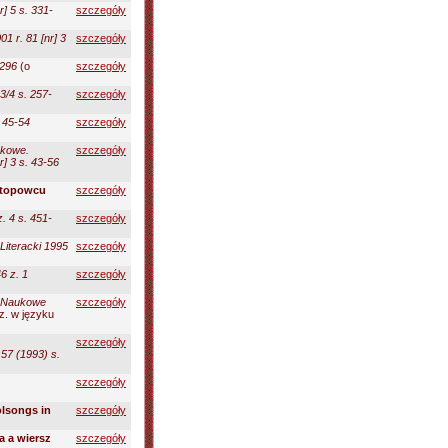
r] 5 s. 331-
szczegóły
1 r. 81 [nr] 3
szczegóły
-296
(o
szczegóły
3/4 s. 257-
szczegóły
. 45-54
szczegóły
ukowe.
szczegóły
] 3 s. 43-56
stopowcu
szczegóły
. 4 s. 451-
szczegóły
Literacki 1995
szczegóły
6 z. 1
szczegóły
 Naukowe
szczegóły
z. w języku
szczegóły
57 (1993) s.
szczegóły
olsongs in
szczegóły
a a wiersz
szczegóły