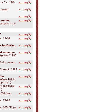
nr 5 s. 178-
szczegóły
rzegląd
szczegóły
szczegóły
 sur les
szczegóły
propos. I. La
7
szczegóły
 s. 13-14
szczegóły
e łacińskim
.
szczegóły
heksametrze
szczegóły
jętności 1995
3
(dot. zasad
szczegóły
Literacki 1995
szczegóły
ków
szczegóły
tinae 1993 t.
prozy...)
 (1998/1999)
szczegóły
.)
5-108
([rec.
szczegóły
 s. 79-92
szczegóły
 s. 105-111
(o
szczegóły