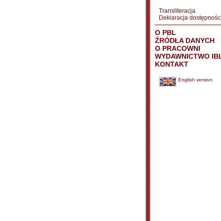
Transliteracja
Deklaracja dostępnośc
O PBL
ŹRÓDŁA DANYCH
O PRACOWNI
WYDAWNICTWO IB
KONTAKT
English version