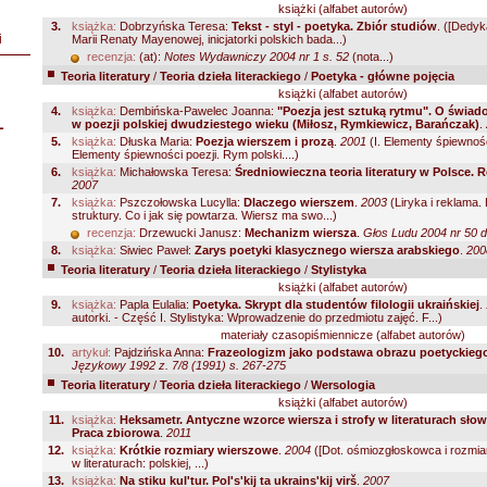
książki (alfabet autorów)
3.
książka:
Dobrzyńska Teresa:
Tekst - styl - poetyka. Zbiór studiów
.
([Dedyk
i
Marii Renaty Mayenowej, inicjatorki polskich bada...)
recenzja:
(at):
Notes Wydawniczy 2004 nr 1 s. 52
(nota...)
Teoria literatury
/
Teoria dzieła literackiego
/
Poetyka - główne pojęcia
książki (alfabet autorów)
4.
książka:
Dembińska-Pawelec Joanna:
"Poezja jest sztuką rytmu". O świa
L
w poezji polskiej dwudziestego wieku (Miłosz, Rymkiewicz, Barańczak)
.
5.
książka:
Dłuska Maria:
Poezja wierszem i prozą
.
2001
(I. Elementy śpiewnośc
Elementy śpiewności poezji. Rym polski....)
6.
książka:
Michałowska Teresa:
Średniowieczna teoria literatury w Polsce.
2007
7.
książka:
Pszczołowska Lucylla:
Dlaczego wierszem
.
2003
(Liryka i reklama.
struktury. Co i jak się powtarza. Wiersz ma swo...)
recenzja:
Drzewucki Janusz:
Mechanizm wiersza
.
Głos Ludu 2004 nr 50 d
8.
książka:
Siwiec Paweł:
Zarys poetyki klasycznego wiersza arabskiego
.
200
Teoria literatury
/
Teoria dzieła literackiego
/
Stylistyka
książki (alfabet autorów)
9.
książka:
Papla Eulalia:
Poetyka. Skrypt dla studentów filologii ukraińskiej
.
autorki. - Część I. Stylistyka: Wprowadzenie do przedmiotu zajęć. F...)
materiały czasopiśmiennicze (alfabet autorów)
10.
artykuł:
Pajdzińska Anna:
Frazeologizm jako podstawa obrazu poetyckieg
Językowy 1992 z. 7/8 (1991) s. 267-275
Teoria literatury
/
Teoria dzieła literackiego
/
Wersologia
książki (alfabet autorów)
11.
książka:
Heksametr. Antyczne wzorce wiersza i strofy w literaturach słow
Praca zbiorowa
.
2011
12.
książka:
Krótkie rozmiary wierszowe
.
2004
([Dot. ośmiozgłoskowca i rozmi
w literaturach: polskiej, ...)
13.
książka:
Na stiku kul'tur. Pol's'kij ta ukrains'kij virš
.
2007