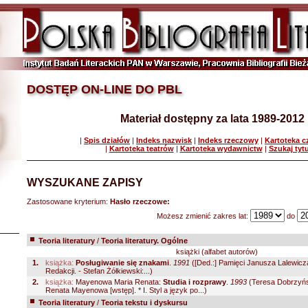
DOSTĘP ON-LINE DO PBL
Materiał dostępny za lata 1989-2012
|
Spis działów
|
Indeks nazwisk
|
Indeks rzeczowy
|
Kartoteka 
|
Kartoteka teatrów
|
Kartoteka wydawnictw
|
Szukaj tyt
WYSZUKANE ZAPISY
Zastosowane kryterium:
Hasło rzeczowe:
Możesz zmienić zakres lat:
do
Teoria literatury
/
Teoria literatury. Ogólne
książki (alfabet autorów)
1.
książka:
Posługiwanie się znakami
.
1991
([Ded.:] Pamięci Janusza Lalewicz
Redakcji. - Stefan Żółkiewski:...)
2.
książka:
Mayenowa Maria Renata:
Studia i rozprawy
.
1993
(Teresa Dobrzyńs
Renata Mayenowa [wstęp]. * I. Styl a język po...)
Teoria literatury
/
Teoria tekstu i dyskursu