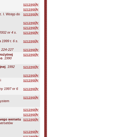
szczegóły
szczegóły
. I. Wstęp do
szczegóły
szczegóły
szczegóły
2002 nr 4 s.
szczegóły
 1999 t. 6 s.
szczegóły
. 224-227
szczegóły
rożytnej
szczegóły
go
.
1990
jnej
.
1992
szczegóły
szczegóły
i
szczegóły
ny 1997 nr 6
szczegóły
szczegóły
System
szczegóły
szczegóły
owego wersetu
szczegóły
 wersetów
szczegóły
szczegóły