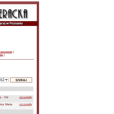
czasopism
|
ułu
|
a. - Od
szczegóły
ka: Maria
szczegóły