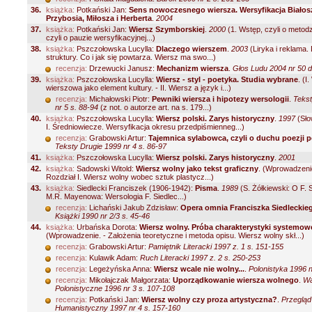
36.
książka:
Potkański Jan:
Sens nowoczesnego wiersza. Wersyfikacja Białos
Przybosia, Miłosza i Herberta
.
2004
37.
książka:
Potkański Jan:
Wiersz Szymborskiej
.
2000
(1. Wstęp, czyli o metodz
czyli o pauzie wersyfikacyjnej...)
38.
książka:
Pszczołowska Lucylla:
Dlaczego wierszem
.
2003
(Liryka i reklama.
struktury. Co i jak się powtarza. Wiersz ma swo...)
recenzja:
Drzewucki Janusz:
Mechanizm wiersza
.
Głos Ludu 2004 nr 50 d
39.
książka:
Pszczołowska Lucylla:
Wiersz - styl - poetyka. Studia wybrane
.
(I
wierszowa jako element kultury. - II. Wiersz a język i...)
recenzja:
Michałowski Piotr:
Pewniki wiersza i hipotezy wersologii
.
Tekst
nr 5 s. 88-94
(z not. o autorze art. na s. 179...)
40.
książka:
Pszczołowska Lucylla:
Wiersz polski. Zarys historyczny
.
1997
(Sło
I. Średniowiecze. Wersyfikacja okresu przedpiśmienneg...)
recenzja:
Grabowski Artur:
Tajemnica sylabowca, czyli o duchu poezji p
Teksty Drugie 1999 nr 4 s. 86-97
41.
książka:
Pszczołowska Lucylla:
Wiersz polski. Zarys historyczny
.
2001
42.
książka:
Sadowski Witold:
Wiersz wolny jako tekst graficzny
.
(Wprowadzenie.
Rozdział I. Wiersz wolny wobec sztuk plastycz...)
43.
książka:
Siedlecki Franciszek (1906-1942):
Pisma
.
1989
(S. Żółkiewski: O F. 
M.R. Mayenowa: Wersologia F. Siedlec...)
recenzja:
Lichański Jakub Zdzisław:
Opera omnia Franciszka Siedleckie
Książki 1990 nr 2/3 s. 45-46
44.
książka:
Urbańska Dorota:
Wiersz wolny. Próba charakterystyki systemow
(Wprowadzenie. - Założenia teoretyczne i metoda opisu. Wiersz wolny skł...)
recenzja:
Grabowski Artur:
Pamiętnik Literacki 1997 z. 1 s. 151-155
recenzja:
Kulawik Adam:
Ruch Literacki 1997 z. 2 s. 250-253
recenzja:
Legeżyńska Anna:
Wiersz wcale nie wolny...
.
Polonistyka 1996 n
recenzja:
Mikołajczak Małgorzata:
Uporządkowanie wiersza wolnego
.
Wa
Polonistyczne 1996 nr 3 s. 107-108
recenzja:
Potkański Jan:
Wiersz wolny czy proza artystyczna?
.
Przegląd
Humanistyczny 1997 nr 4 s. 157-160