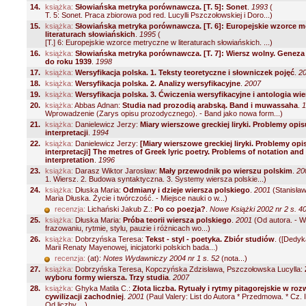
14.
książka:
Słowiańska metryka porównawcza. [T. 5]: Sonet
.
1993
(
T. 5: Sonet. Praca zbiorowa pod red. Lucylli Pszczołowskiej i Doro...)
15.
książka:
Słowiańska metryka porównawcza. [T. 6]: Europejskie wzorce m
literaturach słowiańskich
.
1995
(
[T.] 6: Europejskie wzorce metryczne w literaturach słowiańskich. ...)
16.
książka:
Słowiańska metryka porównawcza. [T. 7]: Wiersz wolny. Geneza 
do roku 1939
.
1998
17.
książka:
Wersyfikacja polska. 1. Teksty teoretyczne i słowniczek pojęć
.
2
18.
książka:
Wersyfikacja polska. 2. Analizy wersyfikacyjne
.
2007
19.
książka:
Wersyfikacja polska. 3. Ćwiczenia wersyfikacyjne i antologia wie
20.
książka:
Abbas Adnan:
Studia nad prozodią arabską. Band i muwassaha
.
Wprowadzenie (Zarys opisu prozodycznego). - Band jako nowa form...)
21.
książka:
Danielewicz Jerzy:
Miary wierszowe greckiej liryki. Problemy opis
interpretacji
.
1994
22.
książka:
Danielewicz Jerzy:
[Miary wierszowe greckiej liryki. Problemy opis
interpretacji] The metres of Greek lyric poetry. Problems of notation and
interpretation
.
1996
23.
książka:
Darasz Wiktor Jarosław:
Mały przewodnik po wierszu polskim
.
20
1. Wiersz. 2. Budowa syntaktyczna. 3. Systemy wiersza polskie...)
24.
książka:
Dłuska Maria:
Odmiany i dzieje wiersza polskiego
.
2001
(Stanisła
Maria Dłuska. Życie i twórczość. - Miejsce nauki o w...)
recenzja:
Lichański Jakub Z.:
Po co poezja?
.
Nowe Książki 2002 nr 2 s. 4
25.
książka:
Dłuska Maria:
Próba teorii wiersza polskiego
.
2001
(Od autora. - W
frazowaniu, rytmie, stylu, pauzie i różnicach wo...)
26.
książka:
Dobrzyńska Teresa:
Tekst - styl - poetyka. Zbiór studiów
.
([Dedyk
Marii Renaty Mayenowej, inicjatorki polskich bada...)
recenzja:
(at):
Notes Wydawniczy 2004 nr 1 s. 52
(nota...)
27.
książka:
Dobrzyńska Teresa, Kopczyńska Zdzisława, Pszczołowska Lucylla:
wyboru formy wiersza. Trzy studia
.
2007
28.
książka:
Ghyka Matila C.:
Złota liczba. Rytuały i rytmy pitagorejskie w ro
cywilizacji zachodniej
.
2001
(Paul Valery: List do Autora * Przedmowa. * Cz. I
Od liczby ...)