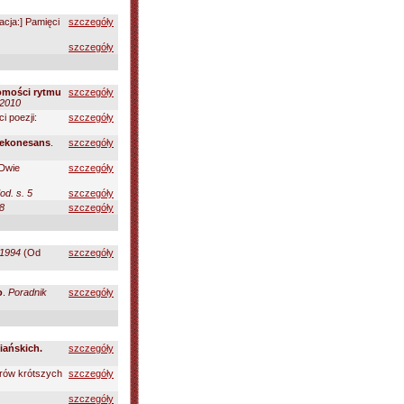
acja:] Pamięci
szczegóły
szczegóły
domości rytmu
szczegóły
2010
i poezji:
szczegóły
 Rekonesans
.
szczegóły
 Dwie
szczegóły
od. s. 5
szczegóły
8
szczegóły
1994
(Od
szczegóły
o
.
Poradnik
szczegóły
iańskich.
szczegóły
arów krótszych
szczegóły
szczegóły