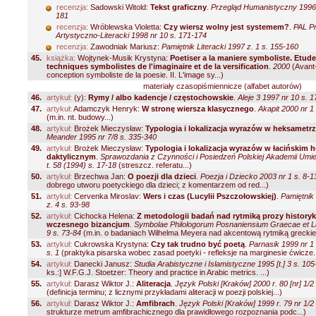
recenzja:
Sadowski Witold:
Tekst graficzny
.
Przegląd Humanistyczny 1996 
181
recenzja:
Wróblewska Violetta:
Czy wiersz wolny jest systemem?
.
PAL P
Artystyczno-Literacki 1998 nr 10 s. 171-174
recenzja:
Zawodniak Mariusz:
Pamiętnik Literacki 1997 z. 1 s. 155-160
45.
książka:
Wojtynek-Musik Krystyna:
Poetiser a la maniere symboliste. Etude
techniques symbolistes de l'imaginaire et de la versification
.
2000
(Avant-
conception symboliste de la poesie. II. L'image sy...)
materiały czasopiśmiennicze (alfabet autorów)
46.
artykuł:
(y):
Rymy / albo kadencje / częstochowskie
.
Aleje 3 1997 nr 10 s. 1
47.
artykuł:
Adamczyk Henryk:
W stronę wiersza klasycznego
.
Akapit 2000 nr 1
(m.in. nt. budowy...)
48.
artykuł:
Brożek Mieczysław:
Typologia i lokalizacja wyrazów w heksametrz
Meander 1995 nr 7/8 s. 335-340
49.
artykuł:
Brożek Mieczysław:
Typologia i lokalizacja wyrazów w łacińskim 
daktylicznym
.
Sprawozdania z Czynności i Posiedzeń Polskiej Akademii Umie
t. 58 (1994) s. 17-18
(streszcz. referatu...)
50.
artykuł:
Brzechwa Jan:
O poezji dla dzieci
.
Poezja i Dziecko 2003 nr 1 s. 8-1
dobrego utworu poetyckiego dla dzieci; z komentarzem od red...)
51.
artykuł:
Cervenka Miroslav:
Wers i czas (Lucylii Pszczołowskiej)
.
Pamiętnik 
z. 4 s. 93-98
52.
artykuł:
Cichocka Helena:
Z metodologii badań nad rytmiką prozy history
wczesnego bizancjum
.
Symbolae Philologorum Posnaniensium Graecae et La
9 s. 73-84
(m.in. o badaniach Wilhelma Meyera nad akcentową rytmiką greckiej 
53.
artykuł:
Cukrowska Krystyna:
Czy tak trudno być poetą
.
Parnasik 1999 nr 1
s. 1
(praktyka pisarska wobec zasad poetyki - refleksje na marginesie ćwicze..
54.
artykuł:
Danecki Janusz:
Studia Arabistyczne i Islamistyczne 1995 [t.] 3 s. 10
ks.:] W.F.G.J. Stoetzer: Theory and practice in Arabic metrics. ...)
55.
artykuł:
Darasz Wiktor J.:
Aliteracja
.
Język Polski [Kraków] 2000 r. 80 [nr] 1/2
(definicja terminu; z licznymi przykładami aliteracji w poezji polskiej...)
56.
artykuł:
Darasz Wiktor J.:
Amfibrach
.
Język Polski [Kraków] 1999 r. 79 nr 1/2
strukturze metrum amfibrachicznego dla prawidłowego rozpoznania podc...)