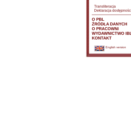
Transliteracja
Deklaracja dostępnośc
O PBL
ŹRÓDŁA DANYCH
O PRACOWNI
WYDAWNICTWO IB
KONTAKT
English version