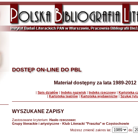
DOSTĘP ON-LINE DO PBL
Materiał dostępny za lata 1989-2012
|
Spis działów
|
Indeks nazwisk
|
Indeks rzeczowy
|
Kartoteka 
|
Kartoteka teatrów
|
Kartoteka wydawnictw
|
Szukaj tyt
WYSZUKANE ZAPISY
Zastosowane kryterium:
Hasło rzeczowe:
Grupy literackie i artystyczne - Klub Literacki "Fraszka" w Częstochowie
Możesz zmienić zakres lat:
do