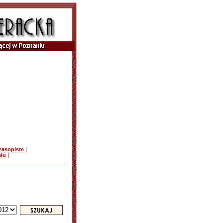
czasopism
|
ułu
|