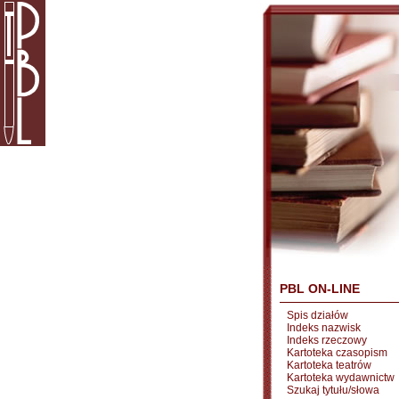
PBL ON-LINE
Spis działów
Indeks nazwisk
Indeks rzeczowy
Kartoteka czasopism
Kartoteka teatrów
Kartoteka wydawnictw
Szukaj tytułu/słowa