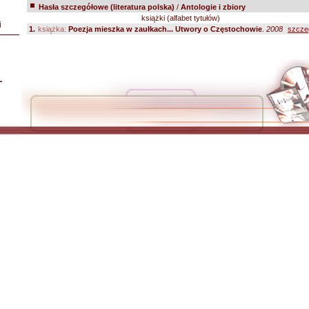
Hasła szczegółowe (literatura polska)
/
Antologie i zbiory
książki (alfabet tytułów)
i
1.
książka:
Poezja mieszka w zaułkach... Utwory o Częstochowie
.
2008
szcze
L