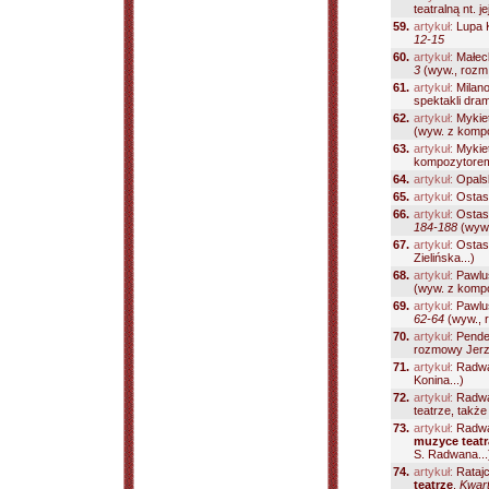
teatralną nt. je
59.
artykuł:
Lupa K
12-15
60.
artykuł:
Małeck
3
(wyw., rozm.
61.
artykuł:
Milan
spektakli dra
62.
artykuł:
Mykie
(wyw. z kompoz
63.
artykuł:
Mykie
kompozytorem;
64.
artykuł:
Opalsk
65.
artykuł:
Ostas
66.
artykuł:
Ostas
184-188
(wywi
67.
artykuł:
Ostas
Zielińska...)
68.
artykuł:
Pawluś
(wyw. z kompoz
69.
artykuł:
Pawluś
62-64
(wyw., r
70.
artykuł:
Pender
rozmowy Jerze
71.
artykuł:
Radwa
Konina...)
72.
artykuł:
Radwa
teatrze, także
73.
artykuł:
Radwa
muzyce teatr
S. Radwana...
74.
artykuł:
Rataj
teatrze
.
Kwart