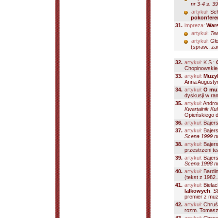
nr 3-4 s. 3
artykuł:
Sch
pokonfere
31.
impreza:
Wars
artykuł:
Tea
artykuł:
Gło
(spraw., za
32.
artykuł:
K.S.:
Chopinowskieg
33.
artykuł:
Muzyk
Anna Augustyn
34.
artykuł:
O muz
dyskusji w ra
35.
artykuł:
Andro
Kwartalnik Kul
Opieńskiego dla
36.
artykuł:
Bajer
37.
artykuł:
Bajer
Scena 1999 nr
38.
artykuł:
Bajer
przestrzeni tea
39.
artykuł:
Bajer
Scena 1998 nr
40.
artykuł:
Bardin
(tekst z 1982..
41.
artykuł:
Bielac
lalkowych
.
S
premier z muz
42.
artykuł:
Chruśc
rozm. Tomasz 