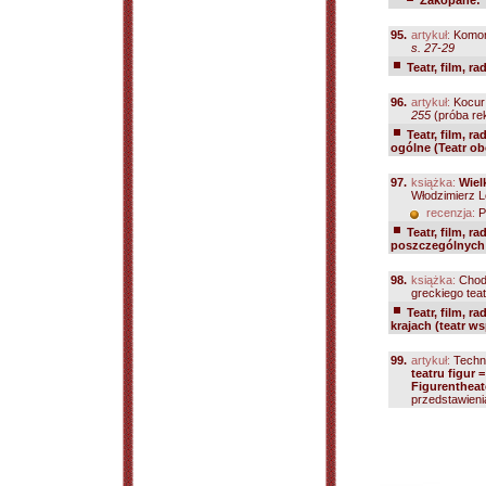
Zakopane: T
95.
artykuł:
Komor
s. 27-29
Teatr, film, ra
96.
artykuł:
Kocur
255
(próba re
Teatr, film, ra
ogólne (Teatr ob
97.
książka:
Wiel
Włodzimierz L
recenzja:
P
Teatr, film, ra
poszczególnych k
98.
książka:
Chod
greckiego teatr
Teatr, film, ra
krajach (teatr w
99.
artykuł:
Techna
teatru figur 
Figurentheat
przedstawienia