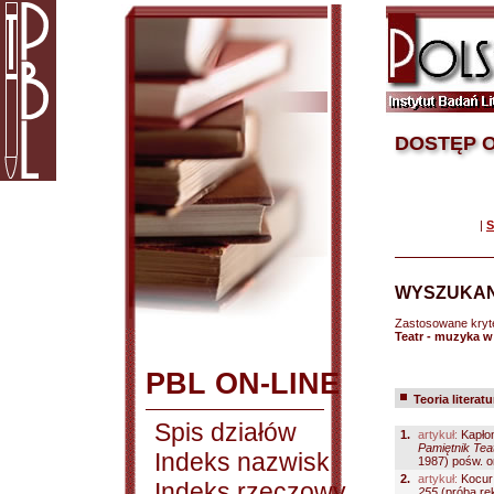
DOSTĘP O
|
S
WYSZUKAN
Zastosowane kryt
Teatr - muzyka w
PBL ON-LINE
Teoria literatu
Spis działów
1.
artykuł:
Kapłon
Pamiętnik Teat
Indeks nazwisk
1987) pośw. o
2.
artykuł:
Kocur
Indeks rzeczowy
255
(próba re