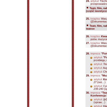
24.
artykuł:
Tischn
przeprowadzon
Teatr, film, ra
(część teoretycz
25.
książka:
Wasz
([Dokumentacj
Teatr, film, ra
teatrze
26.
książka:
Kwar
pośw. muzyce 
27.
książka:
Wasz
([Dokumentacj
28.
impreza:
"Fon
artykuł:
"F
przebiegu, n
artykuł:
Tea
artykuł:
Aug
artykuł:
Chw
29.
impreza:
"Muz
artykuł:
Kon
27
(not....)
artykuł:
Cym
239-240
(sp
30.
impreza:
"Tea
Konferencja 
artykuł:
(jkl
(spraw....)
artykuł:
Kla