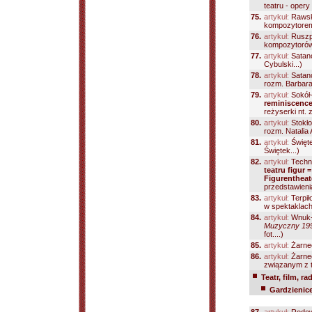
teatru - opery 
75.
artykuł:
Rawsk
kompozytorem;
76.
artykuł:
Ruszp
kompozytorów n
77.
artykuł:
Satan
Cybulski...)
78.
artykuł:
Satan
rozm. Barbara
79.
artykuł:
Sokół
reminiscenc
reżyserki nt.
80.
artykuł:
Stokł
rozm. Natalia
81.
artykuł:
Święt
Świętek...)
82.
artykuł:
Techna
teatru figur 
Figurentheat
przedstawienia
83.
artykuł:
Terpił
w spektaklach
84.
artykuł:
Wnuk-
Muzyczny 1991 
fot....)
85.
artykuł:
Żarnec
86.
artykuł:
Żarnec
związanym z t
Teatr, film, ra
Gardzienice