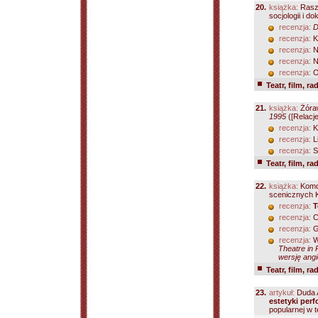
20.
książka:
Rasz
socjologii i dok
recenzja:
D
recenzja:
Ki
recenzja:
N
recenzja:
N
recenzja:
O
Teatr, film, ra
21.
książka:
Żóraw
1995
([Relacj
recenzja:
K
recenzja:
L
recenzja:
S
Teatr, film, ra
22.
książka:
Komo
scenicznych Ka
recenzja:
T
recenzja:
C
recenzja:
G
recenzja:
W
Theatre in 
wersję angi
Teatr, film, ra
23.
artykuł:
Duda 
estetyki per
popularnej w t