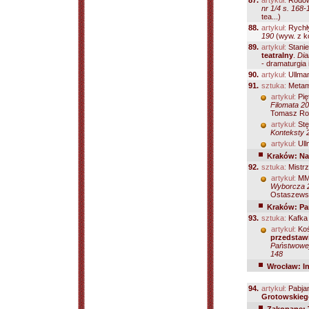
87.
artykuł:
Rodow
nr 1/4 s. 168-
tea...)
88.
artykuł:
Rychły
190
(wyw. z k
89.
artykuł:
Stanie
teatralny
.
Dia
- dramaturgia 
90.
artykuł:
Ullma
91.
sztuka:
Metam
artykuł:
Pię
Filomata 20
Tomasz Rod
artykuł:
Stę
Konteksty 2
artykuł:
Ull
Kraków: Nar
92.
sztuka:
Mistrz
artykuł:
MM
Wyborcza 2
Ostaszewsk
Kraków: Pa
93.
sztuka:
Kafka 
artykuł:
Koś
przedstaw
Państwowej
148
Wrocław: In
94.
artykuł:
Pabja
Grotowskieg