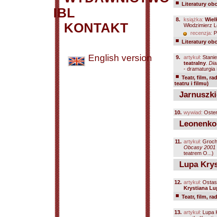
Literatury ob
IBL
8.
książka:
Wiel
KONTAKT
Włodzimierz L
recenzja:
P
Literatury ob
English version
9.
artykuł:
Stanie
teatralny
.
Dia
- dramaturgia 
Teatr, film, ra
teatru i filmu)
Jarnuszki
10.
wywiad:
Oster
Leonenko
11.
artykuł:
Groch
Obcasy 2001 n
teatrem O...)
Lupa Krys
12.
artykuł:
Ostas
Krystiana Lu
Teatr, film, ra
13.
artykuł:
Lupa K