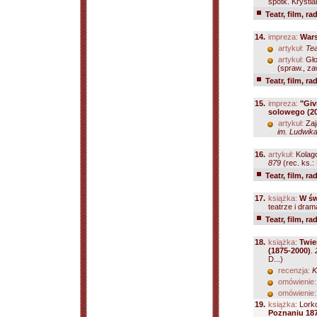
spotk. Krystia
Teatr, film, ra
14.
impreza:
Wars
artykuł:
Tea
artykuł:
Gło
(spraw., za
Teatr, film, ra
15.
impreza:
"Giv
solowego (2
artykuł:
Zaj
im. Ludwika
16.
artykuł:
Kolag
879
(rec. ks.:
Teatr, film, ra
17.
książka:
W św
teatrze i dra
Teatr, film, ra
18.
książka:
Twie
(1875-2000)
.
D...)
recenzja:
K
omówienie:
omówienie:
19.
książka:
Lork
Poznaniu 18