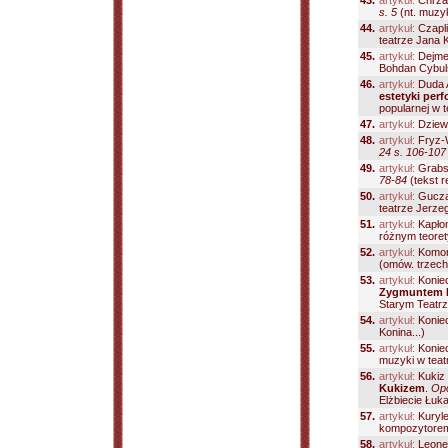
43.
artykuł:
Chrza
s. 5
(nt. muzyk
44.
artykuł:
Czapli
teatrze Jana Kl
45.
artykuł:
Dejme
Bohdan Cybuls
46.
artykuł:
Duda 
estetyki per
popularnej w t
47.
artykuł:
Dziew
48.
artykuł:
Fryz-
24 s. 106-107
49.
artykuł:
Grabs
78-84
(tekst r
50.
artykuł:
Gucza
teatrze Jerzeg
51.
artykuł:
Kapłon
różnym teore
52.
artykuł:
Komor
(omów. trzech
53.
artykuł:
Konie
Zygmuntem 
Starym Teatrze
54.
artykuł:
Konie
Konina...)
55.
artykuł:
Konie
muzyki w teat
56.
artykuł:
Kukiz
Kukizem
.
Opc
Elżbiecie Łuka
57.
artykuł:
Kuryle
kompozytorem;
58.
artykuł:
Leone