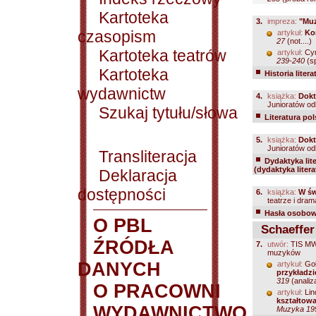
Kartoteka
3.
impreza:
"Muz
czasopism
artykuł:
Kon
27
(not....)
Kartoteka teatrów
artykuł:
Cym
239-240
(sp
Kartoteka
Historia litera
wydawnictw
4.
książka:
Dokt
Junioratów od
Szukaj tytułu/słowa
Literatura po
5.
książka:
Dokt
Junioratów od
Transliteracja
Dydaktyka lit
(dydaktyka litera
Deklaracja
dostępności
6.
książka:
W św
teatrze i dra
Hasła osobowe
O PBL
Schaeffer
ŹRÓDŁA
7.
utwór:
TIS MW2
muzyków
DANYCH
artykuł:
Goł
przykładz
319
(analiz
O PRACOWNI
artykuł:
Lin
kształtowa
WYDAWNICTWO
Muzyka 199