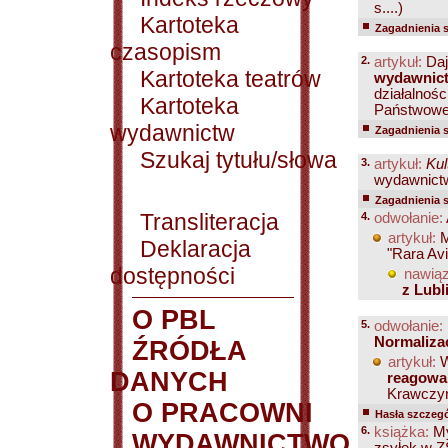
s....)
Kartoteka
Zagadnienia 
czasopism
2.
artykuł:
Daj
Kartoteka teatrów
wydawnic
działalnoś
Kartoteka
Państwowe.
wydawnictw
Zagadnienia 
Szukaj tytułu/słowa
3.
artykuł:
Kul
wydawnictwa
Zagadnienia 
Transliteracja
4.
odwołanie:
artykuł:
M
Deklaracja
"Rara Avis
dostępności
nawiąz
z Lubl
O PBL
5.
odwołanie:
Normalizac
ŹRÓDŁA
artykuł:
W
DANYCH
reagowa
Krawczyń
O PRACOWNI
Hasła szczegó
6.
książka:
My
WYDAWNICTWO