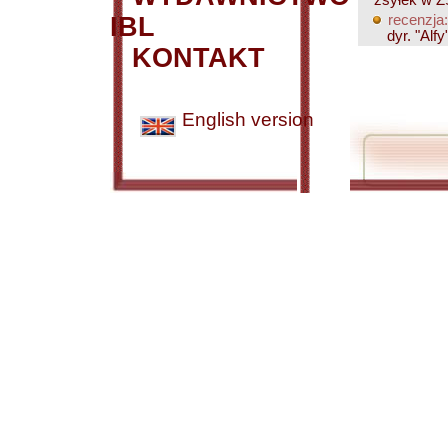
zsyłek w
IBL
recenzja:
dyr. "Alf
KONTAKT
English version