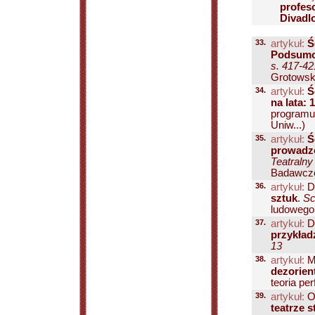
profeso
Divadl
33.
artykuł:
Ś
Podsumo
s. 417-42
Grotowski
34.
artykuł:
Ś
na lata: 
programu
Uniw...)
35.
artykuł:
Ś
prowadzo
Teatralny
Badawcze
36.
artykuł:
Da
sztuk
.
Sc
ludowego 
37.
artykuł:
D
przykład
13
38.
artykuł:
M
dezorien
teoria pe
39.
artykuł:
Os
teatrze s