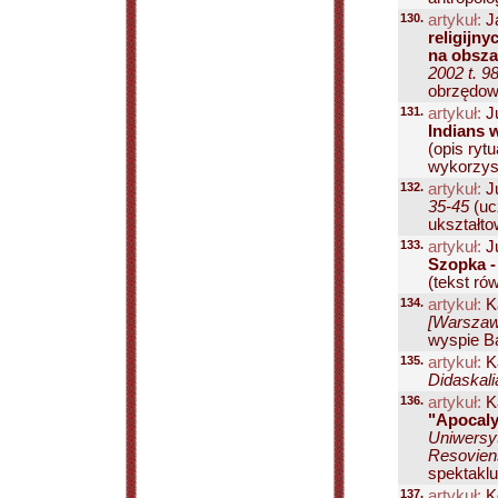
130.
artykuł:
J
religijn
na obsza
2002 t. 9
obrzędowy
131.
artykuł:
J
Indians w
(opis ryt
wykorzyst
132.
artykuł:
J
35-45
(uc
ukształto
133.
artykuł:
J
Szopka -
(tekst ró
134.
artykuł:
K
[Warszawa
wyspie Bal
135.
artykuł:
Ka
Didaskali
136.
artykuł:
Ka
"Apocaly
Uniwersyt
Resoviens
spektaklu
137.
artykuł:
K