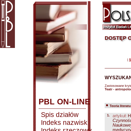
DOSTĘP O
|
S
WYSZUKAN
Zastosowane kryt
Teatr - antropolo
PBL ON-LINE
Teoria literatu
Spis działów
1.
artykuł:
Ha
Czynnośc
Indeks nazwisk
Naukowe] 
Indeks rzeczowy
medycyna 