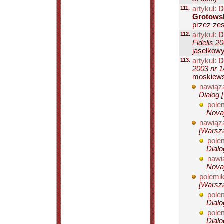
111.
artykuł:
D
Grotows
przez zes
112.
artykuł:
Do
Fidelis 2
jasełkowy
113.
artykuł:
D
2003 nr 1
moskiews
nawiąza
Dialog 
pole
Novaj
nawiąza
[Warsza
pole
Dialo
nawi
Novaj
polemik
[Warsza
pole
Dialo
pole
Dialo