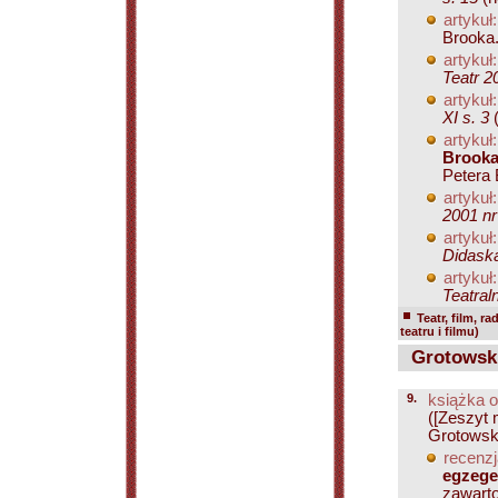
artykuł:
Brooka.
artykuł:
Teatr 2
artykuł:
XI s. 3
(
artykuł:
Brook
Petera 
artykuł:
2001 nr
artykuł:
Didaska
artykuł:
Teatral
Teatr, film, ra
teatru i filmu)
Grotowski 
9.
książka o
([Zeszyt 
Grotowski
recenzj
egzeg
zawarto