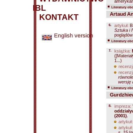
amerykańs
IBL
Literatury ob
Artaud An
KONTAKT
6.
artykuł:
B
Sztuka i 
English version
poglądów 
Literatury ob
7.
książka:
([Materiał
1...)
recenzj
recenzj
równole
wersję 
Literatury ob
Gurdzhiev
8.
impreza:
oddziały
(2001)
.
artykuł:
artykuł:
s. 15
(no