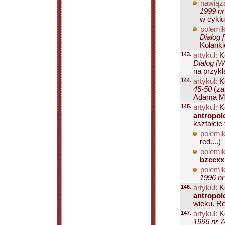
nawiąza
1999 nr
w cyklu
polemik
Dialog 
Kolanki
143.
artykuł:
Ko
Dialog [W
na przykł
144.
artykuł:
Ko
45-50
(za
Adama Mic
145.
artykuł:
Ko
antropol
kształcie
polemik
red....)
polemik
bzccxx
polemik
1996 nr
146.
artykuł:
Ko
antropol
wieku. Re
147.
artykuł:
Ko
1996 nr 7