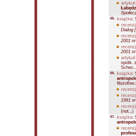
artykuł:
Łabędz
Społecz
65.
książka:
S
recenzj
Dialog 
recenzj
2001 nr
recenzj
2001 nr
artykuł:
spotk. 
Schec..
66.
książka:
S
antropolo
filozofów.
recenzj
recenzj
1991 nr
recenzj
(not...)
67.
książka:
S
antropol
recenzj
profeso