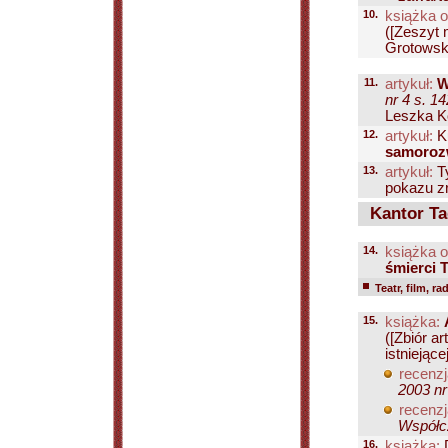
10.
książka o
([Zeszyt 
Grotowski
11.
artykuł:
W
nr 4 s. 1
Leszka Ko
12.
artykuł:
Ku
samoroz
13.
artykuł:
Ty
pokazu zr
Kantor Ta
14.
książka o
śmierci 
Teatr, film, ra
15.
książka:
([Zbiór 
istniejącej
recenzj
2003 nr
recenzj
Współcz
16.
książka:
D