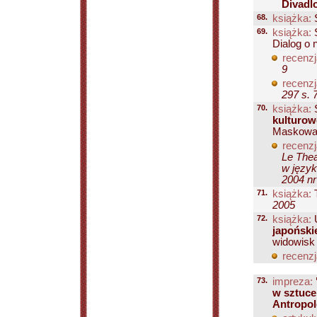
Divadl
68.
książka:
S
69.
książka:
S
Dialog o 
recenzj
9
recenzj
297 s. 
70.
książka:
S
kulturow
Maskowani
recenzj
Le Thea
w język
2004 nr
71.
książka:
T
2005
72.
książka:
U
japoński
widowisk t
recenzj
73.
impreza:
w sztuce
Antropol