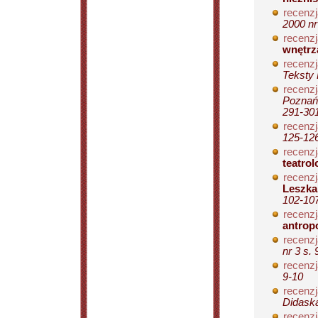
recenzj
2000 nr
recenzj
wnętrz
recenzj
Teksty 
recenzj
Poznańs
291-30
recenzj
125-12
recenzj
teatrol
recenzj
Leszka
102-10
recenzj
antrop
recenzj
nr 3 s.
recenzj
9-10
recenzj
Didaska
recenzj