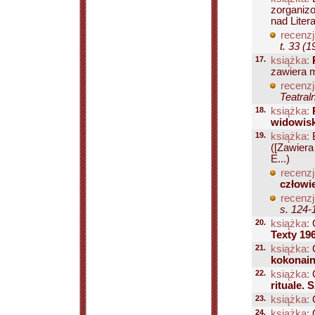
zorganiz
nad Liter
recenzj
t. 33 (1
17.
książka:
zawiera m
recenzj
Teatral
18.
książka:
widowis
19.
książka:
B
([Zawiera
E...)
recenzj
człowi
recenzj
s. 124-
20.
książka:
G
Texty 19
21.
książka:
G
kokonain
22.
książka:
G
rituale.
23.
książka:
G
24.
książka:
G