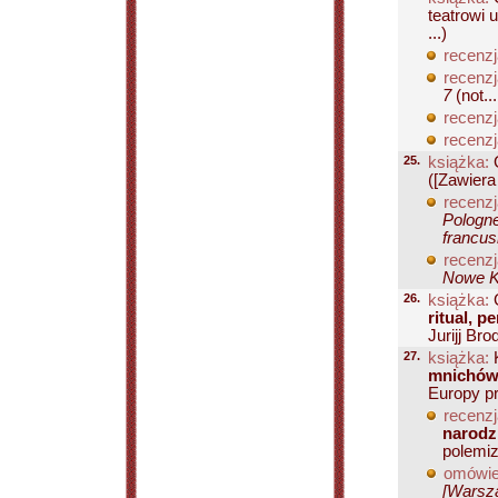
teatrowi 
...)
recenzj
recenzj
7
(not...
recenzj
recenzj
25.
książka:
G
([Zawiera
recenzj
Pologne
francus
recenzj
Nowe Ks
26.
książka:
G
ritual, p
Jurijj Brod
27.
książka:
K
mnichów
Europy pr
recenzj
narodzi
polemiz
omówie
[Warsza