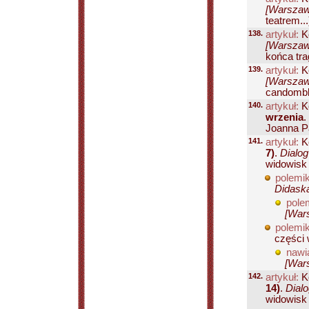
[Warszawa
teatrem...
138.
artykuł:
K
[Warszawa
końca trag
139.
artykuł:
Ko
[Warszawa
candomble
140.
artykuł:
Ko
wrzenia
.
Joanna Pa
141.
artykuł:
Ko
7)
.
Dialog
widowisk 
polemik
Didaska
pole
[Wars
polemik
części 
nawi
[Wars
142.
artykuł:
Ko
14)
.
Dial
widowisk 