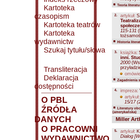
Teoria literatu
Kartoteka
czasopism
2.
artykuł:
S
Teatraliz
Kartoteka teatrów
społecze
115-131
(
Kartoteka
tożsamośc
wydawnictw
Historia litera
Szukaj tytułu/słowa
3.
książka:
S
inni. Stu
2000
(Wst
przyładzie
Transliteracja
omówie
Deklaracja
Zagadnienia 
dostępności
4.
impreza:
artykuł:
O PBL
15/17 (
ŹRÓDŁA
Literatury ob
(amerykańska)
DANYCH
Miller Art
O PRACOWNI
5.
artykuł:
K
Dialog [W
WYDAWNICTWO