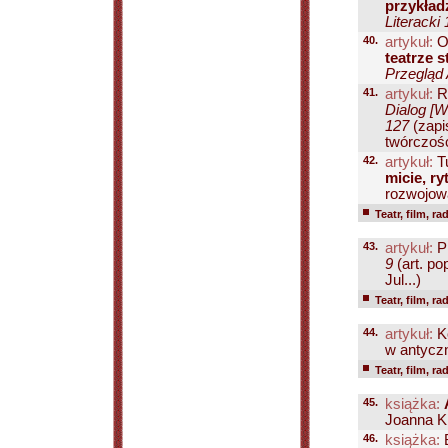
przykład
Literacki 
40.
artykuł:
Os
teatrze s
Przegląd 
41.
artykuł:
R
Dialog [W
127
(zapi
twórczości
42.
artykuł:
Tu
micie, ry
rozwojowa
Teatr, film, ra
43.
artykuł:
P
9
(art. po
Jul...)
Teatr, film, ra
44.
artykuł:
K
w antyczn
Teatr, film, ra
45.
książka:
Joanna Kr
46.
książka:
B