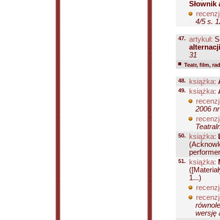
Słownik 
recenzj
4/5 s. 
47.
artykuł:
S
alternacj
31
Teatr, film, ra
48.
książka:
49.
książka:
recenzj
2006 nr
recenzj
Teatral
50.
książka:
(Acknowl
performer.
51.
książka:
([Materiał
1...)
recenzj
recenzj
równole
wersję 