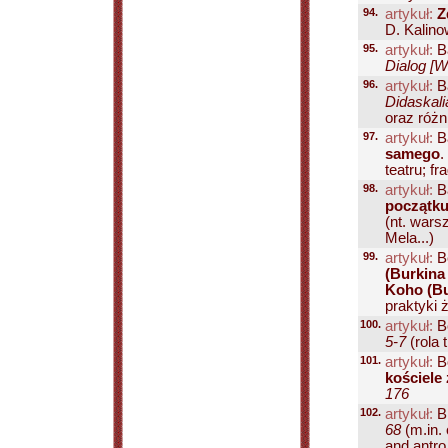
94.
artykuł:
Z
D. Kalino
95.
artykuł:
B
Dialog [W
96.
artykuł:
B
Didaskali
oraz różn
97.
artykuł:
B
samego
.
teatru; fr
98.
artykuł:
Ba
początk
(nt. wars
Mela...)
99.
artykuł:
Be
(Burkina
Koho (Bu
praktyki 
100.
artykuł:
B
5-7
(rola 
101.
artykuł:
Bo
kościele
176
102.
artykuł:
B
68
(m.in.
and antro.