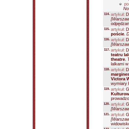
po
Nov
114.
artykuł:
D
[Warszawa
odpędzani
115.
artykuł:
D
poście
.
D
116.
artykuł:
D
[Warszawa
117.
artykuł:
D
teatru la
theatre
.
lalkami w
118.
artykuł:
D
margines
Victora 
wymiary k
119.
artykuł:
Ga
Kulturo
prowadzon
120.
artykuł:
Ge
[Warszawa
121.
artykuł:
G
[Warszawa
widowisk