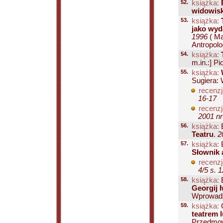
52.
książka:
widowis
53.
książka:
jako wyda
1996
( M
Antropolog
54.
książka:
m.in.:] P
55.
książka:
Sugiera: 
recenzj
16-17
recenzj
2001 nr
56.
książka:
B
Teatru
.
2
57.
książka:
B
Słownik 
recenzj
4/5 s. 
58.
książka:
B
Georgij 
Wprowadze
59.
książka:
C
teatrem 
Przedmowa