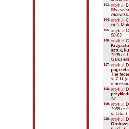
103.
artykuł:
B
[Warszawa
widowisk.
104.
artykuł:
Ch
cień. Mat
105.
artykuł:
Ci
58-63
106.
artykuł:
C
Krzyszto
sztuk, k
1998 nr 1
Gardzienic
107.
artykuł:
D
pogrzebo
The faces
s. 7-11
(a
manekinów
108.
artykuł:
D
przykład
13
109.
artykuł:
D
1989 nr 9
s. 115...)
110.
artykuł:
D
Grotowsk
s. 60...)