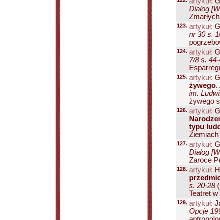
122.
artykuł:
G
Dialog [W
Zmarłych
123.
artykuł:
G
nr 30 s. 
pogrzebow
124.
artykuł:
G
7/8 s. 44
Esparregu
125.
artykuł:
G
żywego
.
im. Ludwi
żywego sł
126.
artykuł:
Go
Narodzen
typu lu
Ziemiach 
127.
artykuł:
G
Dialog [W
Zaroce Pe
128.
artykuł:
Ha
przedmio
s. 20-28
(
Teatret w 
129.
artykuł:
J
Opcje 199
antropolo