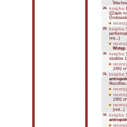
Wachows
28.
książka:
([Zapis 
Grotowski
recenzj
29.
książka:
S
performat
ora...)
recenzj
Wstęp
30.
książka:
S
studiów
1
recenzj
1991 nr
31.
książka:
S
antropolo
filozofów.
recenzj
recenzj
1991 nr
recenzj
(not...)
32.
książka:
S
antropol
recenzj