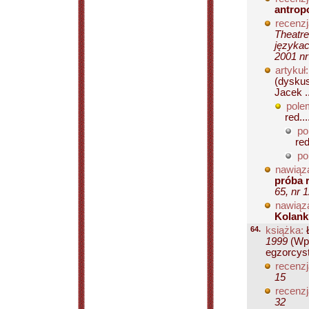
antrop
recenzj
Theatre
językac
2001 nr
artykuł:
(dyskus
Jacek ..
pole
red...
po
red
po
nawiąza
próba 
65, nr 
nawiąza
Kolank
64.
książka:
Ł
1999
(Wpr
egzorcyst
recenzj
15
recenzj
32