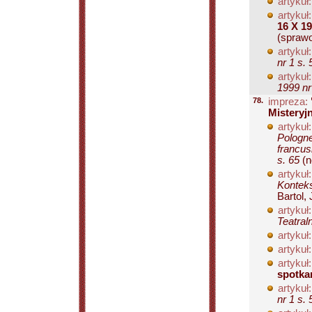
artykuł:
artykuł:
16 X 1
(sprawo
artykuł:
nr 1 s. 
artykuł:
1999 nr
78.
impreza:
Misteryj
artykuł:
Pologne
francus
s. 65
(no
artykuł:
Konteks
Bartol,
artykuł:
Teatral
artykuł:
artykuł:
artykuł:
spotka
artykuł:
nr 1 s. 