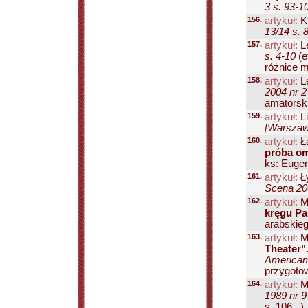
3 s. 93-1
156.
artykuł:
K
13/14 s. 
157.
artykuł:
L
s. 4-10
(e
różnice m
158.
artykuł:
Le
2004 nr 2
amatorski
159.
artykuł:
L
[Warszawa
160.
artykuł:
Ł
próba o
ks: Eugeni
161.
artykuł:
Ł
Scena 200
162.
artykuł:
M
kręgu Pa
arabskieg
163.
artykuł:
Ma
Theater"
Americam 
przygotowa
164.
artykuł:
M
1989 nr 9
s. 106...)