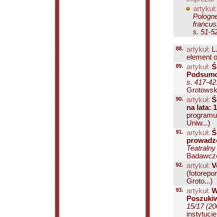
artykuł:
Pologne
francus
s. 51-5
88.
artykuł:
L
element o
89.
artykuł:
Ś
Podsumo
s. 417-42
Grotowski
90.
artykuł:
Ś
na lata: 
programu
Uniw...)
91.
artykuł:
Ś
prowadzo
Teatralny
Badawcze
92.
artykuł:
V
(fotorepo
Groto...)
93.
artykuł:
W
Poszukiw
15/17 (20
instytuci