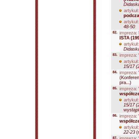
Didaska
artykuł:
podcza
artykuł:
48-50
82.
impreza:
ISTA (19
artykuł:
Didaska
83.
impreza:
artykuł:
15/17 (
84.
impreza:
(Konferen
pra...)
85.
impreza:
współcze
artykuł:
15/17 (
wystąpi
86.
impreza:
współcze
artykuł:
22-23
(
87.
impreza: