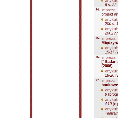
artykuł:
6 s. 22
74.
impreza:
projekt a
artykuł:
200 s. 
artykuł:
2002 nr
75.
impreza:
Międzyna
artykuł:
15/17 (
76.
impreza:
["Badani
(2006)
.
artykuł:
18/20 (
77.
impreza:
naukowe 
artykuł:
9
(prog
artykuł:
A10
(o 
artykuł:
Teatral