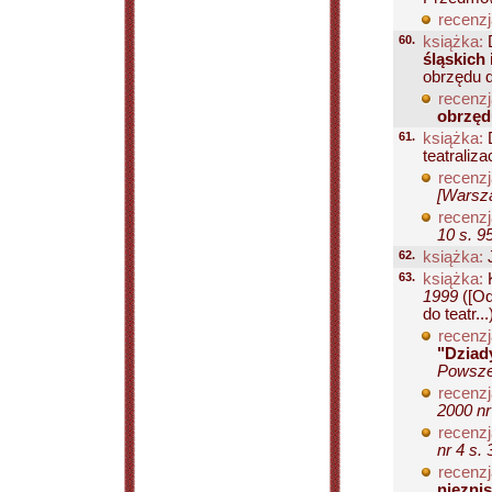
recenzj
60.
książka:
D
śląskich
obrzędu d
recenzj
obrzęd
61.
książka:
D
teatraliz
recenzj
[Warsza
recenzj
10 s. 9
62.
książka:
J
63.
książka:
K
1999
([Od
do teatr...
recenzj
"Dziad
Powsze
recenzj
2000 nr
recenzj
nr 4 s. 
recenzj
niezni