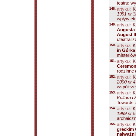
teatru; wy
148.
artykuł:
Ko
1991 nr 3
wpływ etno
149.
artykuł:
K
Augusta I
August Il
uteatrali
150.
artykuł:
Ko
in Górka
misteriów
151.
artykuł:
Ko
Ceremon
rodzinne 
152.
artykuł:
Ko
2000 nr 4
współczes
153.
artykuł:
K
Kultura i
Towards a
154.
artykuł:
K
1999 nr 5
archaiczn
155.
artykuł:
Ku
greckim 
najważni