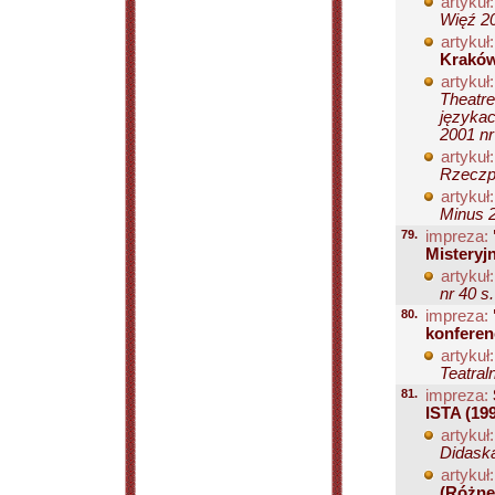
artykuł:
Więź 20
artykuł:
Kraków
artykuł:
Theatre
językac
2001 nr
artykuł:
Rzeczpo
artykuł:
Minus 2
79.
impreza:
Misteryj
artykuł:
nr 40 s
80.
impreza:
konferen
artykuł:
Teatral
81.
impreza:
ISTA (19
artykuł:
Didaska
artykuł:
(Różne