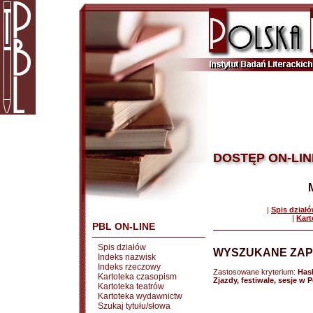
DOSTĘP ON-LIN
|
Spis dział
|
Kart
PBL ON-LINE
Spis działów
WYSZUKANE ZAP
Indeks nazwisk
Indeks rzeczowy
Zastosowane kryterium:
Has
Kartoteka czasopism
Zjazdy, festiwale, sesje w 
Kartoteka teatrów
Kartoteka wydawnictw
Szukaj tytułu/słowa