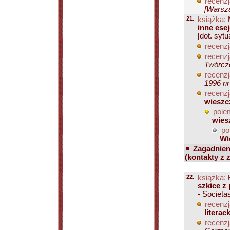
recenzj
[Warsza
21.
książka:
M
inne esej
[dot. syt
recenzj
recenzj
Twórczo
recenzj
1996 nr
recenzj
wieszc
pole
wies
po
Wi
Zagadnien
(kontakty z 
22.
książka:
K
szkice z
- Societas
recenzj
literac
recenzj