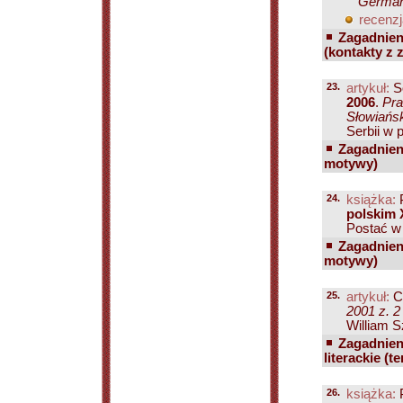
Germani
recenzj
Zagadnien
(kontakty z 
23.
artykuł:
S
2006
.
Pra
Słowiańsk
Serbii w p
Zagadnien
motywy)
24.
książka:
P
polskim 
Postać w 
Zagadnien
motywy)
25.
artykuł:
C
2001 z. 2
William S
Zagadnien
literackie (
26.
książka:
P