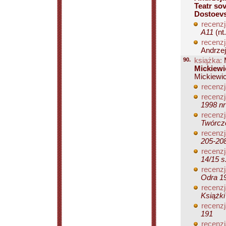
Teatr so
Dostoevs
recenzj
A11
(nt
recenzj
Andrzej
90.
książka:
M
Mickiewi
Mickiewic
recenzj
recenzj
1998 nr
recenzj
Twórczo
recenzj
205-20
recenzj
14/15 s
recenzj
Odra 19
recenzj
Książki
recenzj
191
recenzj