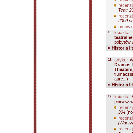
recenzj
Teatr 2
recenzj
2000 nr
omówie
10.
książka:
T
teatralne
pobytów w
Historia li
11.
artykuł:
W
Dramas I
Theaters
tłumacze
aure...)
Historia li
12.
książka:
A
pierwsza.
recenzj
304
(not
recenzj
[Warsza
recenzj