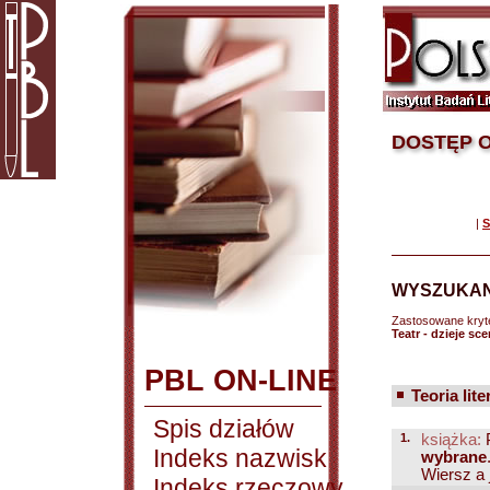
DOSTĘP O
|
S
WYSZUKAN
Zastosowane kryt
Teatr - dzieje s
PBL ON-LINE
Teoria lite
Spis działów
1.
książka:
P
Indeks nazwisk
wybrane
Wiersz a j
Indeks rzeczowy