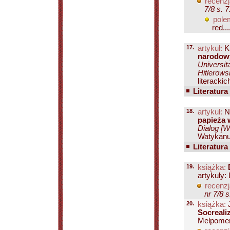
recenzj
7/8 s. 7
pole
red...
17.
artykuł:
Kr
narodowy
Universit
Hitlerows
literacki
Literatura
18.
artykuł:
Ni
papieża w
Dialog [W
Watykanu 
Literatura
19.
książka:
artykuły:
recenzj
nr 7/8 s
20.
książka:
J
Socreali
Melpomena