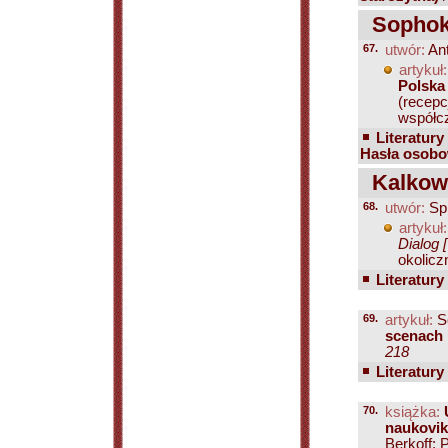
Sophokl
67.
utwór:
Ant
artykuł:
Polska
(recepc
współcz
Literatury
Hasła osobo
Kalkows
68.
utwór:
Sp
artykuł:
Dialog 
okolicz
Literatury
69.
artykuł:
S
scenach 
218
Literatury
70.
książka:
naukovik
Berkoff: P