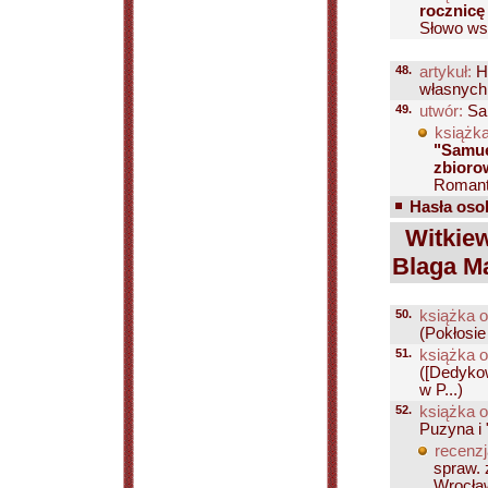
rocznicę
Słowo wst
48.
artykuł:
H
własnych 
49.
utwór:
Sa
książka
"Samue
zbioro
Romanty
Hasła osob
Witkiewi
Blaga Ma
50.
książka o
(Pokłosie
51.
książka o
([Dedykow
w P...)
52.
książka o
Puzyna i 
recenzj
spraw. 
Wrocław