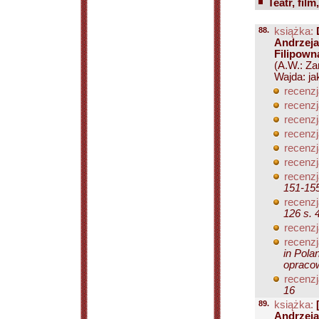
Teatr, film
88.
książka:
Andrzeja
Filipown
(A.W.: Za
Wajda: jak
recenzj
recenzj
recenzj
recenzj
recenzj
recenzj
recenzj
151-15
recenzj
126 s. 
recenzj
recenzj
in Pola
opracow
recenzj
16
89.
książka:
Andrzeja