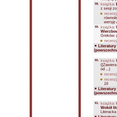
58.
książka:
z sesji z
recenzj
równole
wersję 
59.
książka:
Wierzbo
Greków: p
recenzj
Literatury
(powszechn
60.
książka:
P
([Zawiera
od ...)
recenzj
recenzj
16
Literatury
(powszechn
61.
książka:
O
Wokół li
Literacka