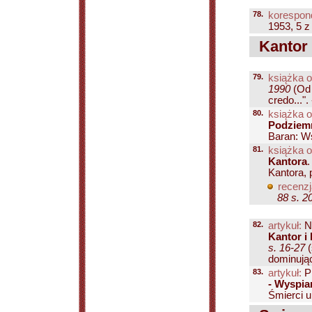
78.
korespon
1953, 5 z
Kantor 
79.
książka o
1990
(Od
credo...".
80.
książka o
Podziem
Baran: Ws
81.
książka o
Kantora
Kantora, p
recenzj
88 s. 2
82.
artykuł:
Ni
Kantor i
s. 16-27
(
dominując
83.
artykuł:
Pl
- Wyspia
Śmierci u