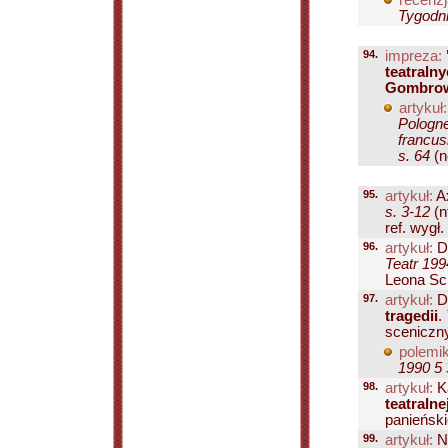
recenzj
Tygodni
94.
impreza:
teatraln
Gombrow
artykuł:
Pologne
francus
s. 64
(n
95.
artykuł:
A
s. 3-12
(n
ref. wygł. 
96.
artykuł:
D
Teatr 199
Leona Schi
97.
artykuł:
Dz
tragedii
.
scenicznyc
polemik
1990 5 
98.
artykuł:
K
teatralne
panieński
99.
artykuł:
Ni