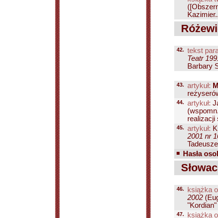
([Obszern
Kazimier..
Różewic
42.
tekst para
Teatr 199
Barbary Sw
43.
artykuł:
M
reżyserów
44.
artykuł:
Ja
(wspomn.
realizacji 
45.
artykuł:
Ku
2001 nr 1
Tadeusze
Hasła osob
Słowack
46.
książka o
2002
(Eu
"Kordian" 
47.
książka o