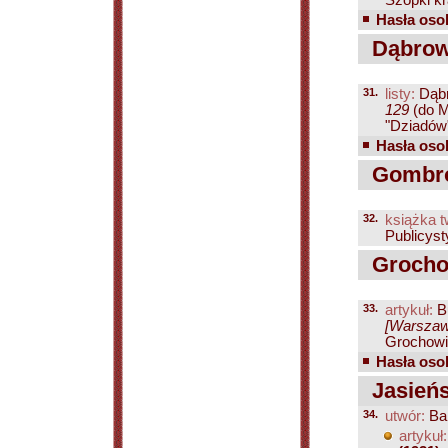
Szopki kr
Hasła osob
Dąbrow
31.
listy:
Dąbr
129
(do M
"Dziadów
Hasła osob
Gombro
32.
książka t
Publicyst
Grochow
33.
artykuł:
B
[Warszawa
Grochowia
Hasła osob
Jasieńs
34.
utwór:
Ba
artykuł: