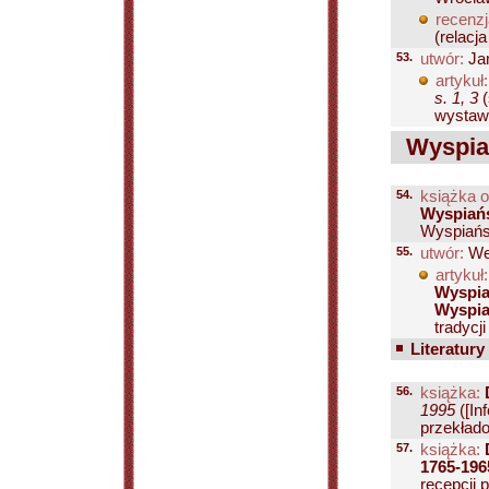
recenzj
(relacj
53.
utwór:
Jan
artykuł:
s. 1, 3
(
wystawi
Wyspiań
54.
książka o
Wyspiań
Wyspiańsk
55.
utwór:
We
artykuł:
Wyspia
Wyspia
tradycj
Literatury
56.
książka:
1995
([In
przekładow
57.
książka:
1765-196
recepcji p