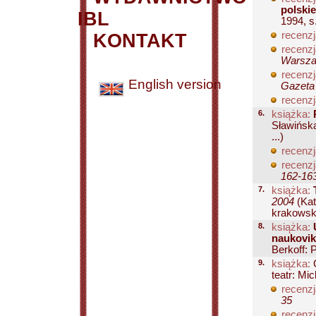
polski
IBL
1994, s
recenzj
KONTAKT
recenzj
Warszaw
recenzj
English version
Gazeta 
recenzj
6.
książka:
Sławińska
...)
recenzj
recenzj
162-16
7.
książka:
2004
(Ka
krakowską
8.
książka:
naukovik
Berkoff: P
9.
książka:
C
teatr: Mi
recenzj
35
recenzj