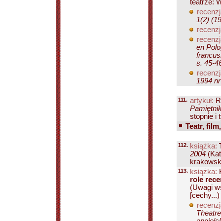
teatrze: 
recenzj
1(2) (1
recenzj
recenzj
en Polo
francus
s. 45-4
recenzj
1994 nr
111.
artykuł:
R
Pamiętnik
stopnie i
Teatr, film
112.
książka:
2004
(Ka
krakowską
113.
książka:
K
role rec
(Uwagi ws
[cechy...)
recenzj
Theatre