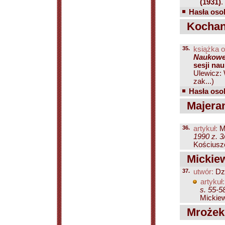
(1931)
.
Hasła osob
Kochan
35.
książka o
Naukow
sesji nau
Ulewicz:
zak...)
Hasła osob
Majeran
36.
artykuł:
Mi
1990 z. 3
Kościuszc
Mickie
37.
utwór:
Dz
artykuł:
s. 55-5
Mickiew
Mrożek