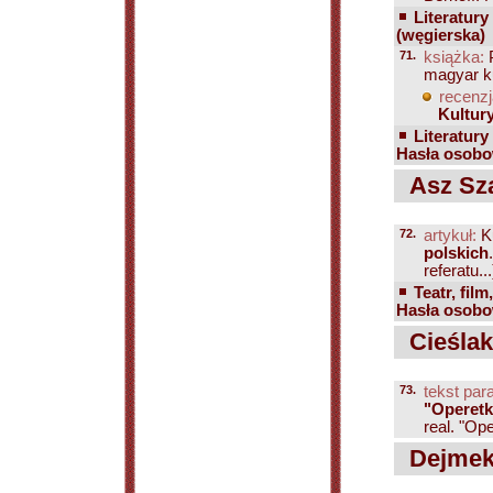
Literatury
(węgierska)
71.
książka:
P
magyar ku
recenzj
Kultur
Literatury
Hasła osobo
Asz Sz
72.
artykuł:
K
polskich
referatu...
Teatr, film
Hasła osobow
Cieślak
73.
tekst para
"Operet
real. "Op
Dejmek 