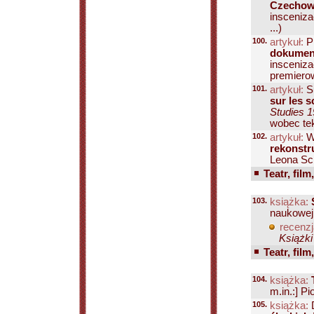
Czechow,
insceniza
...)
100.
artykuł:
P
dokumen
insceniza
premierow
101.
artykuł:
Su
sur les 
Studies 1
wobec teks
102.
artykuł:
W
rekonstr
Leona Sch
Teatr, film
103.
książka:
naukowej 
recenzj
Książki
Teatr, film
104.
książka:
m.in.:] P
105.
książka:
D