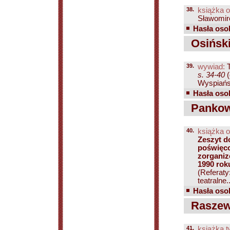
38.
książka o
Sławomiro
Hasła osob
Osiński
39.
wywiad:
T
s. 34-40
(
Wyspiańsk
Hasła osob
Pankows
40.
książka o
Zeszyt d
poświęco
zorganizo
1990 rok
(Referaty
teatralne..
Hasła osob
Raszews
41.
książka t