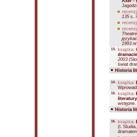
Axer - 
Jagodzi
recenzj
135 s. 
recenzj
recenzj
Theatre
językac
1993 nr
13.
książka:
K
dramacie
2003
(Sł
świat dra
Historia li
14.
książka:
Wprowadze
15.
książka:
literatur
wstępne.
Historia li
16.
książka:
(I. Studi
dramatem 