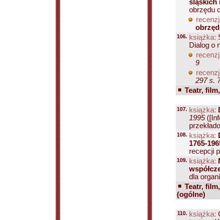
śląskich
obrzędu d
recenzj
obrzęd
106.
książka:
S
Dialog o 
recenzj
9
recenzj
297 s. 
Teatr, film
107.
książka:
1995
([In
przekładow
108.
książka:
1765-196
recepcji p
109.
książka:
współcz
dla organ
Teatr, film
(ogólne)
110.
książka:
G