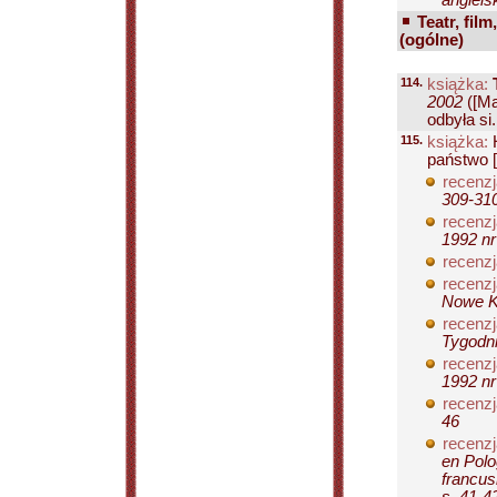
angiels
Teatr, film
(ogólne)
114.
książka:
2002
([Ma
odbyła si.
115.
książka:
państwo [
recenzj
309-31
recenzj
1992 nr
recenzj
recenzj
Nowe Ks
recenzj
Tygodni
recenzj
1992 nr
recenzj
46
recenzj
en Polo
francus