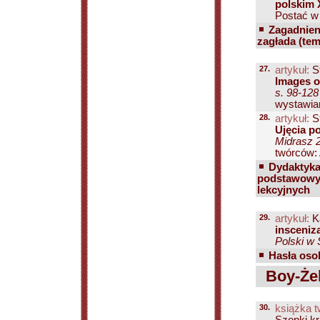
polskim 
Postać w 
Zagadnien
zagłada (te
27.
artykuł:
St
Images o
s. 98-128
wystawian
28.
artykuł:
St
Ujęcia po
Midrasz 2
twórców: 
Dydaktyka 
podstawowych
lekcyjnych
29.
artykuł:
K
insceniz
Polski w 
Hasła osob
Boy-Żel
30.
książka t