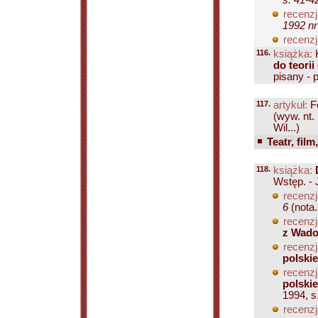
s. 41-4
recenzj
1992 nr
recenzj
116.
książka:
K
do teori
pisany - p
117.
artykuł:
F
(wyw. nt.
Wil...)
Teatr, film
118.
książka:
Wstęp. - 
recenzj
6
(nota..
recenzj
z Wado
recenzj
polski
recenzj
polski
1994, s
recenzj