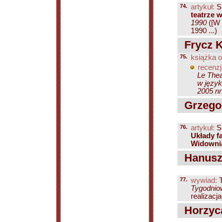
74.
artykuł:
S
teatrze 
1990
([W 
1990 ...)
Frycz K
75.
książka o
recenzj
Le Thea
w język
2005 nr
Grzegor
76.
artykuł:
Su
Układy fa
Widownia
Hanusz
77.
wywiad:
T
Tygodniow
realizacj
Horzyc