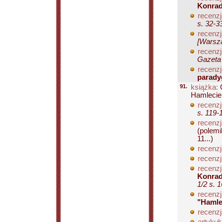
Konra
recenzj
s. 32-3
recenzj
[Warsza
recenzj
Gazeta
recenzj
parad
91.
książka:
O
Hamleci
recenzj
s. 119-
recenzj
(polemi
11...)
recenzj
recenzj
recenzj
Konrad
1/2 s. 
recenzj
"Hamle
recenzj