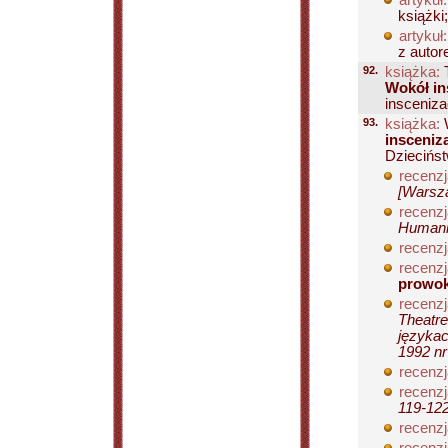
artykuł:
książki
artykuł:
z autor
92.
książka:
Wokół ins
insceniza
93.
książka:
W
insceniz
Dziecińst
recenzj
[Warsza
recenzj
Humanis
recenzj
recenzj
prowok
recenzj
Theatre
językac
1992 nr
recenzj
recenzj
119-12
recenzj