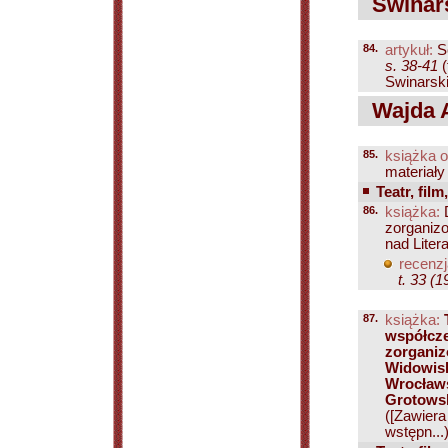
Swinars
84.
artykuł:
Sc
s. 38-41
(
Swinarski
Wajda A
85.
książka o
materiały
Teatr, film
86.
książka:
D
zorganiz
nad Liter
recenzj
t. 33 (1
87.
książka:
współcze
zorganiz
Widowisk
Wrocławs
Grotowsk
([Zawiera
wstępn...