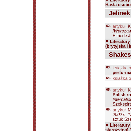
Literatury
Hasła osobo
Jelinek 
62.
artykuł:
K
[Warszawa
Elfriede J
Literatury
(brytyjska i 
Shakesp
63.
książka o
perform
64.
książka o
65.
artykuł:
K
Polish r
Internati
Szekspira
66.
artykuł:
Me
2002 s. 1
sztuk Sze
Literatury
starożytna)