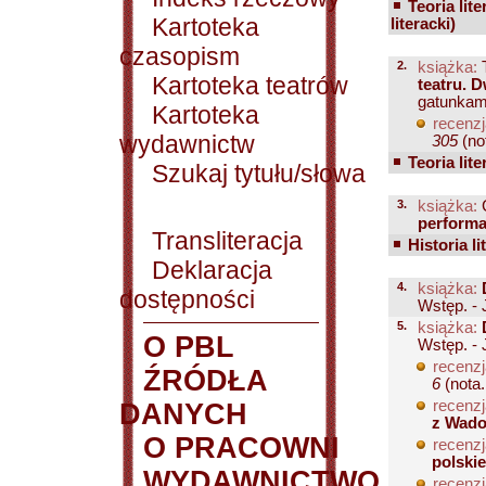
Teoria lite
Kartoteka
literacki)
czasopism
2.
książka:
T
Kartoteka teatrów
teatru. 
gatunkam
Kartoteka
recenzj
wydawnictw
305
(not
Teoria lite
Szukaj tytułu/słowa
3.
książka:
C
perform
Transliteracja
Historia li
Deklaracja
4.
książka:
dostępności
Wstęp. - 
5.
książka:
O PBL
Wstęp. - 
recenzj
ŹRÓDŁA
6
(nota..
recenzj
DANYCH
z Wado
O PRACOWNI
recenzj
polski
WYDAWNICTWO
recenzj