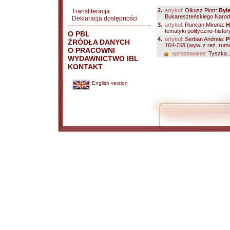
2.
artykuł:
Olkusz Piotr:
Byle
Transliteracja
Bukareszteńskiego Narodo
Deklaracja dostępności
3.
artykuł:
Runcan Miruna:
H
tematyki polityczno-histo
O PBL
4.
artykuł:
Serban Andreia:
P
ŹRÓDŁA DANYCH
164-168
(wyw. z reż. rumuń
O PRACOWNI
sprostowanie:
Tyszka J
WYDAWNICTWO IBL
KONTAKT
English version