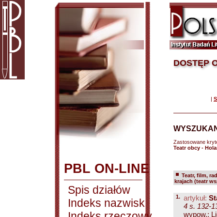
DOSTĘP O
|
S
WYSZUKAN
Zastosowane kryt
Teatr obcy - Hola
PBL ON-LINE
Teatr, film, ra
krajach (teatr w
Spis działów
1.
artykuł:
St
Indeks nazwisk
4 s. 132-1
Indeks rzeczowy
wypow.: Li