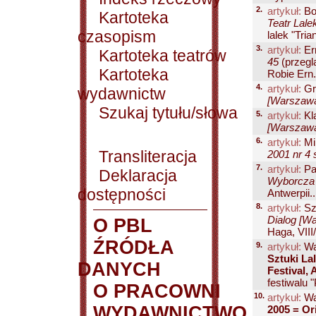
2.
artykuł:
Bo
Kartoteka
Teatr Lale
czasopism
lalek "Tria
3.
artykuł:
Er
Kartoteka teatrów
45
(przegl
Kartoteka
Robie Ern.
4.
artykuł:
Gr
wydawnictw
[Warszawa
Szukaj tytułu/słowa
5.
artykuł:
Kl
[Warszawa
6.
artykuł:
Mi
Transliteracja
2001 nr 4 
7.
artykuł:
Pa
Deklaracja
Wyborcza 
dostępności
Antwerpii..
8.
artykuł:
Sz
Dialog [Wa
O PBL
Haga, VIII/
ŹRÓDŁA
9.
artykuł:
Wa
Sztuki La
DANYCH
Festival,
festiwalu 
O PRACOWNI
10.
artykuł:
Wa
WYDAWNICTWO
2005 = Or