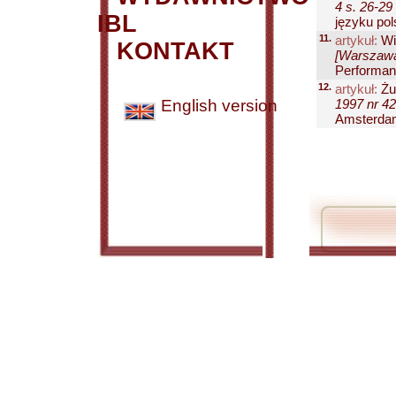
4 s. 26-29
IBL
języku pols
11.
artykuł:
Wi
KONTAKT
[Warszawa
Performan
12.
artykuł:
Żu
English version
1997 nr 42
Amsterdam