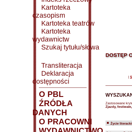
Kartoteka
czasopism
Kartoteka teatrów
Kartoteka
wydawnictw
Szukaj tytułu/słowa
DOSTĘP O
Transliteracja
Deklaracja
|
S
dostępności
O PBL
WYSZUKAN
ŹRÓDŁA
Zastosowane kryt
Zjazdy, festiwale
DANYCH
O PRACOWNI
Życie literack
WYDAWNICTWO