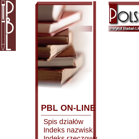
PBL ON-LINE
Spis działów
Indeks nazwisk
Indeks rzeczowy