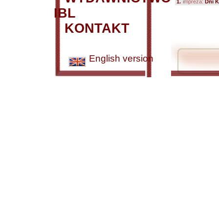
1.
impreza:
Dni K
IBL
KONTAKT
English version