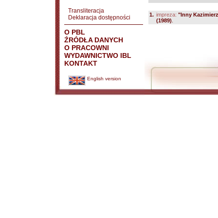
Transliteracja
1.
impreza:
"Inny Kazimierz
Deklaracja dostępności
(1989)
.
O PBL
ŹRÓDŁA DANYCH
O PRACOWNI
WYDAWNICTWO IBL
KONTAKT
English version