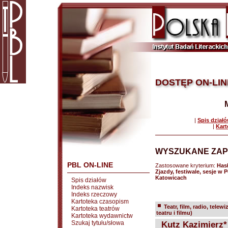
DOSTĘP ON-LIN
|
Spis dział
|
Kart
WYSZUKANE ZAP
PBL ON-LINE
Zastosowane kryterium:
Has
Zjazdy, festiwale, sesje w 
Katowicach
Spis działów
Indeks nazwisk
Indeks rzeczowy
Kartoteka czasopism
Teatr, film, radio, telewi
Kartoteka teatrów
teatru i filmu)
Kartoteka wydawnictw
Szukaj tytułu/słowa
Kutz Kazimierz*