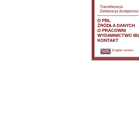
Transliteracja
Deklaracja dostępnośc
O PBL
ŹRÓDŁA DANYCH
O PRACOWNI
WYDAWNICTWO IB
KONTAKT
English version