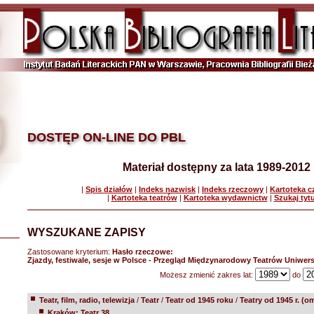
DOSTĘP ON-LINE DO PBL
Materiał dostępny za lata 1989-2012
|
Spis działów
|
Indeks nazwisk
|
Indeks rzeczowy
|
Kartoteka 
|
Kartoteka teatrów
|
Kartoteka wydawnictw
|
Szukaj tyt
WYSZUKANE ZAPISY
Zastosowane kryterium:
Hasło rzeczowe:
Zjazdy, festiwale, sesje w Polsce - Przegląd Międzynarodowy Teatrów Uniwer
Możesz zmienić zakres lat:
do
Teatr, film, radio, telewizja
/
Teatr
/
Teatr od 1945 roku
/
Teatry od 1945 r. (o
Kraków: Teatr 38