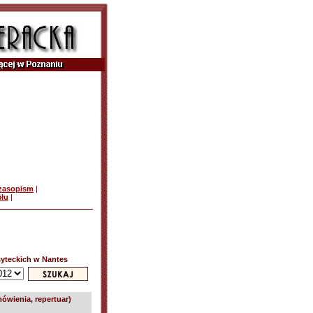
czasopism
|
ułu
|
syteckich w Nantes
mówienia, repertuar)