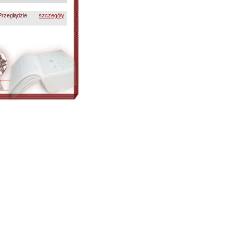
rzeglądzie
szczegóły