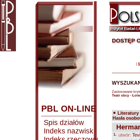
DOSTĘP O
|
S
WYSZUKAN
Zastosowane kryt
Teatr obcy - Łotw
PBL ON-LINE
Literatury
Hasła osobo
Spis działów
Hermani
Indeks nazwisk
1.
utwór:
Tevi
Indeks rzeczowy