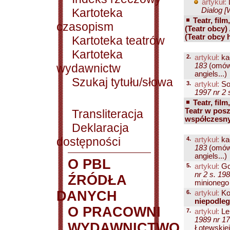
artykuł:
Kartoteka
Dialog [
Teatr, film
czasopism
(Teatr obcy)
(Teatr obcy h
Kartoteka teatrów
Kartoteka
2.
artykuł:
ka
wydawnictw
183
(omów
angiels...)
Szukaj tytułu/słowa
3.
artykuł:
So
1997 nr 2 
Teatr, film
Teatr w posz
Transliteracja
współczesny
Deklaracja
dostępności
4.
artykuł:
ka
183
(omów
angiels...)
O PBL
5.
artykuł:
Go
nr 2 s. 19
ŹRÓDŁA
minionego 
DANYCH
6.
artykuł:
Ko
niepodleg
O PRACOWNI
7.
artykuł:
Le
1989 nr 17
WYDAWNICTWO
Łotewskiej