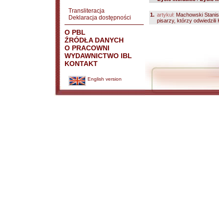
Transliteracja
1.
artykuł:
Machowski Stanis
Deklaracja dostępności
pisarzy, którzy odwiedzili 
O PBL
ŹRÓDŁA DANYCH
O PRACOWNI
WYDAWNICTWO IBL
KONTAKT
English version