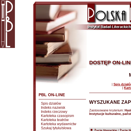
DOSTĘP ON-LIN
|
Spis dział
|
Kart
PBL ON-LINE
WYSZUKANE ZAP
Spis działów
Indeks nazwisk
Zastosowane kryterium:
Has
Indeks rzeczowy
Instytucje kulturalne, pań
Kartoteka czasopism
Kartoteka teatrów
Kartoteka wydawnictw
Szukaj tytułu/słowa
Życie literackie
/
Życie l