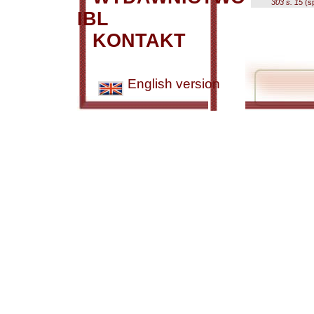
303 s. 15
(sp
IBL
KONTAKT
English version