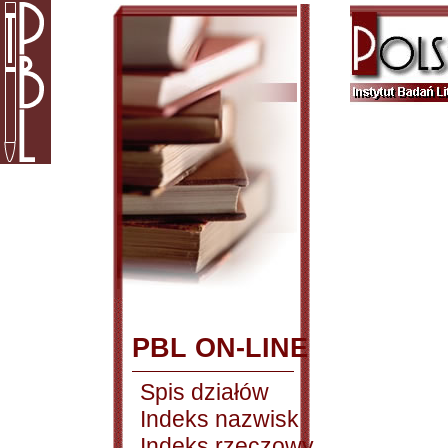
PBL ON-LINE
Spis działów
Indeks nazwisk
Indeks rzeczowy