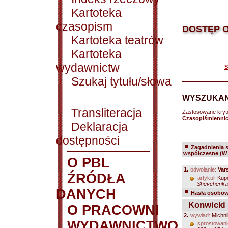
Kartoteka
czasopism
DOSTĘP O
Kartoteka teatrów
Kartoteka
wydawnictw
|
S
Szukaj tytułu/słowa
WYSZUKAN
Transliteracja
Zastosowane kryt
Czasopiśmiennict
Deklaracja
dostępności
Zagadnienia 
współczesne (W 
O PBL
1.
odwołanie:
Var
ŹRÓDŁA
artykuł:
Kupc
Shevchenka.
DANYCH
Hasła osobowe
Konwicki 
O PRACOWNI
2.
wywiad:
Michni
WYDAWNICTWO
sprostowani