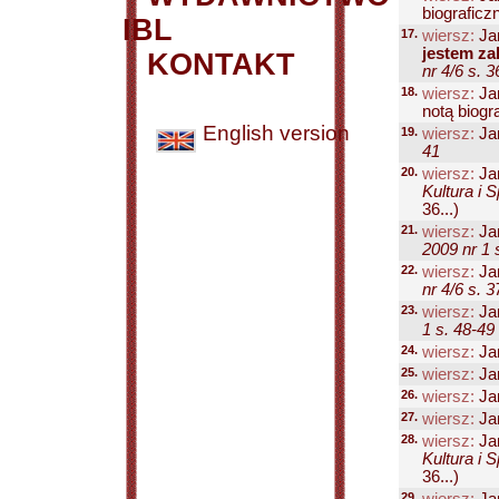
biograficzn
IBL
17.
wiersz:
Ja
jestem zah
KONTAKT
nr 4/6 s. 3
18.
wiersz:
Ja
notą biogra
English version
19.
wiersz:
Ja
41
20.
wiersz:
Ja
Kultura i 
36...)
21.
wiersz:
Ja
2009 nr 1 
22.
wiersz:
Ja
nr 4/6 s. 3
23.
wiersz:
Ja
1 s. 48-49
24.
wiersz:
Ja
25.
wiersz:
Ja
26.
wiersz:
Ja
27.
wiersz:
Ja
28.
wiersz:
Ja
Kultura i 
36...)
29.