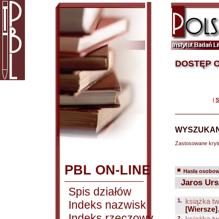
DOSTĘP O
|
S
WYSZUKAN
Zastosowane kryt
PBL ON-LINE
Hasła osobowe
Jaros Urs
Spis działów
1.
książka tw
Indeks nazwisk
[Wiersze]
Indeks rzeczowy
2.