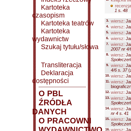
książka tw
Kartoteka
recenzja
1 s. 48
czasopism
3.
wiersz:
Ja
Kartoteka teatrów
4.
wiersz:
Ja
Kartoteka
5.
wiersz:
Ja
wydawnictw
6.
wiersz:
Ja
7.
wiersz:
Ja
Szukaj tytułu/słowa
2007 nr 4/
8.
wiersz:
Ja
Społeczeńs
Transliteracja
9.
wiersz:
Ja
4/6 s. 37
(z
Deklaracja
10.
wiersz:
Ja
dostępności
11.
wiersz:
Ja
biograficzn
O PBL
12.
wiersz:
Ja
13.
wiersz:
Ja
ŹRÓDŁA
Społeczeńs
14.
wiersz:
Ja
DANYCH
nr 4 s. 41
O PRACOWNI
15.
wiersz:
Ja
Społeczeńs
WYDAWNICTWO
16.
wiersz:
Ja