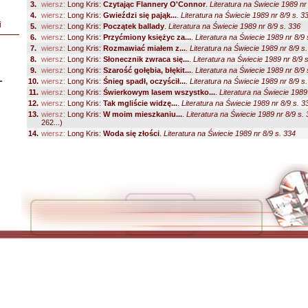
3.
wiersz:
Long Kris:
Czytając Flannery O'Connor
.
Literatura na Świecie 1989 nr
4.
wiersz:
Long Kris:
Gwieździ się pająk...
.
Literatura na Świecie 1989 nr 8/9 s. 3
i
5.
wiersz:
Long Kris:
Początek ballady
.
Literatura na Świecie 1989 nr 8/9 s. 336
6.
wiersz:
Long Kris:
Przyćmiony księżyc za...
.
Literatura na Świecie 1989 nr 8/9 
7.
wiersz:
Long Kris:
Rozmawiać miałem z...
.
Literatura na Świecie 1989 nr 8/9 s
8.
wiersz:
Long Kris:
Słonecznik zwraca się...
.
Literatura na Świecie 1989 nr 8/9 
9.
wiersz:
Long Kris:
Szarość gołębia, błękit...
.
Literatura na Świecie 1989 nr 8/9 
L
10.
wiersz:
Long Kris:
Śnieg spadł, oczyścił...
.
Literatura na Świecie 1989 nr 8/9 s
11.
wiersz:
Long Kris:
Świerkowym lasem wszystko...
.
Literatura na Świecie 1989
12.
wiersz:
Long Kris:
Tak mgliście widzę...
.
Literatura na Świecie 1989 nr 8/9 s. 3
13.
wiersz:
Long Kris:
W moim mieszkaniu...
.
Literatura na Świecie 1989 nr 8/9 s.
262...)
14.
wiersz:
Long Kris:
Woda się złości
.
Literatura na Świecie 1989 nr 8/9 s. 334