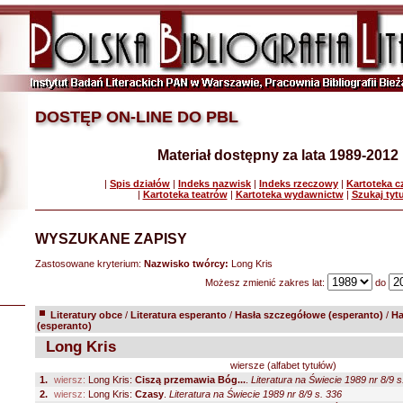
DOSTĘP ON-LINE DO PBL
Materiał dostępny za lata 1989-2012
|
Spis działów
|
Indeks nazwisk
|
Indeks rzeczowy
|
Kartoteka 
|
Kartoteka teatrów
|
Kartoteka wydawnictw
|
Szukaj tyt
WYSZUKANE ZAPISY
Zastosowane kryterium:
Nazwisko twórcy:
Long Kris
Możesz zmienić zakres lat:
do
Literatury obce
/
Literatura esperanto
/
Hasła szczegółowe (esperanto)
/
Ha
(esperanto)
Long Kris
wiersze (alfabet tytułów)
1.
wiersz:
Long Kris:
Ciszą przemawia Bóg...
.
Literatura na Świecie 1989 nr 8/9 s
2.
wiersz:
Long Kris:
Czasy
.
Literatura na Świecie 1989 nr 8/9 s. 336