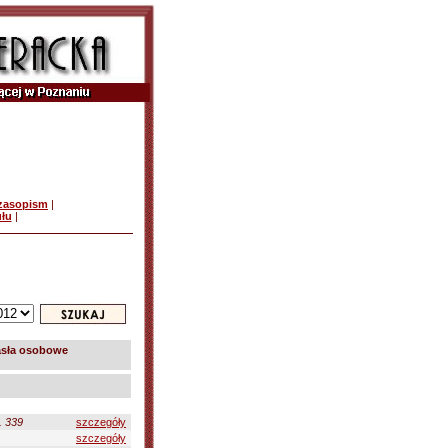
czasopism
|
ułu
|
sła osobowe
. 339
szczegóły
szczegóły