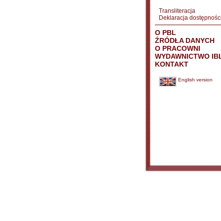
Transliteracja
Deklaracja dostępnośc
O PBL
ŹRÓDŁA DANYCH
O PRACOWNI
WYDAWNICTWO IB
KONTAKT
English version