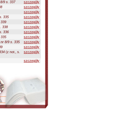
 8/9 s. 337
szczegóły
38
szczegóły
szczegóły
s. 335
szczegóły
. 339
szczegóły
s. 338
szczegóły
s. 336
szczegóły
. 335
szczegóły
 nr 8/9 s. 335
szczegóły
39
szczegóły
 334
(z not., s.
szczegóły
szczegóły