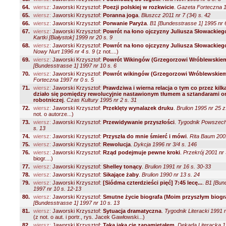
64.
wiersz:
Jaworski Krzysztof:
Poezji polskiej w rozkwicie
.
Gazeta Forteczna 1
65.
wiersz:
Jaworski Krzysztof:
Poranna joga
.
Bluszcz 2011 nr 7 (34) s. 42
66.
wiersz:
Jaworski Krzysztof:
Porwanie Paryża
.
B1 [Bundesstrasse 1] 1995 nr 6
67.
wiersz:
Jaworski Krzysztof:
Powrót na łono ojczyzny Juliusza Słowackiego 
Kartki [Białystok] 1999 nr 20 s. 9
68.
wiersz:
Jaworski Krzysztof:
Powrót na łono ojczyzny Juliusza Słowackiego 
Nowy Nurt 1996 nr 4 s. 9
(z not....)
69.
wiersz:
Jaworski Krzysztof:
Powrót Wikingów (Grzegorzowi Wróblewskie
[Bundesstrasse 1] 1997 nr 10 s. 6
70.
wiersz:
Jaworski Krzysztof:
Powrót wikingów (Grzegorzowi Wróblewskie
Forteczna 1997 nr 0 s. 5
71.
wiersz:
Jaworski Krzysztof:
Prawdziwa i wierna relacja o tym co przez kil
działo się pomiędzy rewolucyjnie nastawionym tłumem a sztandarami or
robotniczej
.
Czas Kultury 1995 nr 2 s. 31
72.
wiersz:
Jaworski Krzysztof:
Przeklęty wynalazek druku
.
Brulion 1995 nr 25 z
not. o autorze...)
73.
wiersz:
Jaworski Krzysztof:
Przewidywanie przyszłości
.
Tygodnik Powszech
s. 13
74.
wiersz:
Jaworski Krzysztof:
Przyszła do mnie śmierć i mówi
.
Rita Baum 2001
75.
wiersz:
Jaworski Krzysztof:
Rewolucja
.
Dykcja 1996 nr 3/4 s. 146
76.
wiersz:
Jaworski Krzysztof:
Rząd podejmuje pewne kroki
.
Przekrój 2001 nr 
biogr....)
77.
wiersz:
Jaworski Krzysztof:
Shelley tonący
.
Brulion 1991 nr 16 s. 30-33
78.
wiersz:
Jaworski Krzysztof:
Sikające żaby
.
Brulion 1990 nr 13 s. 24
79.
wiersz:
Jaworski Krzysztof:
[Siódma czterdzieści pięć] 7:45 lecę...
.
B1 [Bun
1997 nr 10 s. 12-13
80.
wiersz:
Jaworski Krzysztof:
Smutne życie biografa (Moim przyszłym biog
[Bundesstrasse 1] 1997 nr 10 s. 13
81.
wiersz:
Jaworski Krzysztof:
Sytuacja dramatyczna
.
Tygodnik Literacki 1991 n
(z not. o aut. i portr., rys. Jacek Gawłowski...)
82.
wiersz:
Jaworski Krzysztof:
Taka jaką cię zapamiętałem
.
Dekada Literacka 1