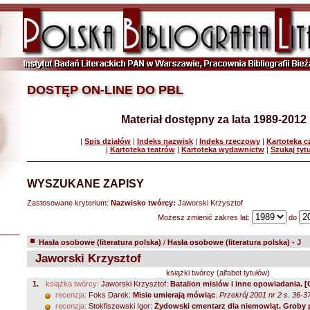
DOSTĘP ON-LINE DO PBL
Materiał dostępny za lata 1989-2012
|
Spis działów
|
Indeks nazwisk
|
Indeks rzeczowy
|
Kartoteka 
|
Kartoteka teatrów
|
Kartoteka wydawnictw
|
Szukaj tyt
WYSZUKANE ZAPISY
Zastosowane kryterium:
Nazwisko twórcy:
Jaworski Krzysztof
Możesz zmienić zakres lat:
do
Hasła osobowe (literatura polska)
/
Hasła osobowe (literatura polska) - J
Jaworski Krzysztof
książki twórcy (alfabet tytułów)
1.
książka twórcy:
Jaworski Krzysztof:
Batalion misiów i inne opowiadania. 
recenzja:
Foks Darek:
Misie umierają mówiąc
.
Przekrój 2001 nr 2 s. 36-3
recenzja:
Stokfiszewski Igor:
Żydowski cmentarz dla niemowląt. Groby p