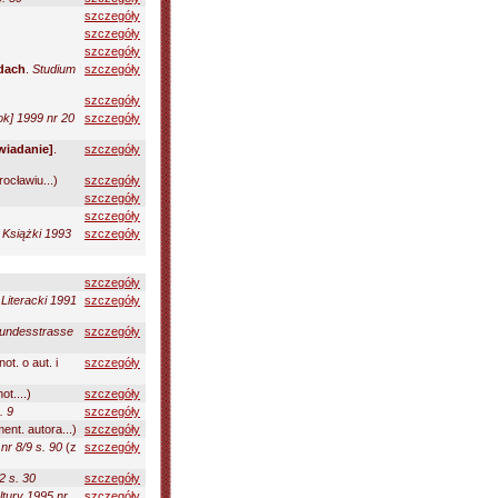
szczegóły
szczegóły
szczegóły
dach
.
Studium
szczegóły
szczegóły
tok] 1999 nr 20
szczegóły
wiadanie]
.
szczegóły
ocławiu...)
szczegóły
szczegóły
szczegóły
Książki 1993
szczegóły
szczegóły
Literacki 1991
szczegóły
Bundesstrasse
szczegóły
not. o aut. i
szczegóły
ot....)
szczegóły
. 9
szczegóły
ent. autora...)
szczegóły
nr 8/9 s. 90
(z
szczegóły
2 s. 30
szczegóły
tury 1995 nr
szczegóły