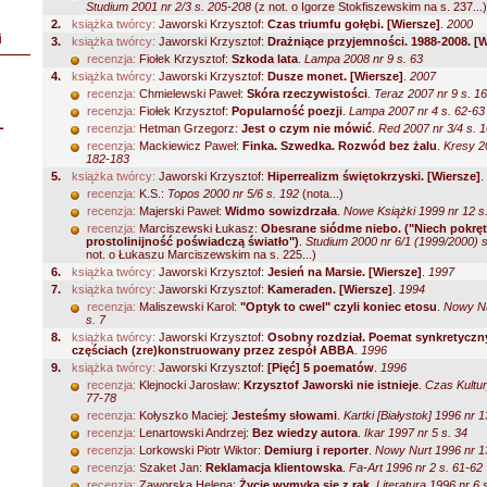
Studium 2001 nr 2/3 s. 205-208
(z not. o Igorze Stokfiszewskim na s. 237...)
2.
książka twórcy:
Jaworski Krzysztof:
Czas triumfu gołębi. [Wiersze]
.
2000
i
3.
książka twórcy:
Jaworski Krzysztof:
Drażniące przyjemności. 1988-2008. [W
recenzja:
Fiołek Krzysztof:
Szkoda lata
.
Lampa 2008 nr 9 s. 63
4.
książka twórcy:
Jaworski Krzysztof:
Dusze monet. [Wiersze]
.
2007
recenzja:
Chmielewski Paweł:
Skóra rzeczywistości
.
Teraz 2007 nr 9 s. 16
recenzja:
Fiołek Krzysztof:
Popularność poezji
.
Lampa 2007 nr 4 s. 62-63
L
recenzja:
Hetman Grzegorz:
Jest o czym nie mówić
.
Red 2007 nr 3/4 s. 
recenzja:
Mackiewicz Paweł:
Finka. Szwedka. Rozwód bez żalu
.
Kresy 2
182-183
5.
książka twórcy:
Jaworski Krzysztof:
Hiperrealizm świętokrzyski. [Wiersze]
.
recenzja:
K.S.:
Topos 2000 nr 5/6 s. 192
(nota...)
recenzja:
Majerski Paweł:
Widmo sowizdrzała
.
Nowe Książki 1999 nr 12 s
recenzja:
Marciszewski Łukasz:
Obesrane siódme niebo. ("Niech pokręt
prostolinijność poświadczą światło")
.
Studium 2000 nr 6/1 (1999/2000) 
not. o Łukaszu Marciszewskim na s. 225...)
6.
książka twórcy:
Jaworski Krzysztof:
Jesień na Marsie. [Wiersze]
.
1997
7.
książka twórcy:
Jaworski Krzysztof:
Kameraden. [Wiersze]
.
1994
recenzja:
Maliszewski Karol:
"Optyk to cwel" czyli koniec etosu
.
Nowy Nu
s. 7
8.
książka twórcy:
Jaworski Krzysztof:
Osobny rozdział. Poemat synkretyczn
częściach (zre)konstruowany przez zespół ABBA
.
1996
9.
książka twórcy:
Jaworski Krzysztof:
[Pięć] 5 poematów
.
1996
recenzja:
Klejnocki Jarosław:
Krzysztof Jaworski nie istnieje
.
Czas Kultur
77-78
recenzja:
Kołyszko Maciej:
Jesteśmy słowami
.
Kartki [Białystok] 1996 nr 1
recenzja:
Lenartowski Andrzej:
Bez wiedzy autora
.
Ikar 1997 nr 5 s. 34
recenzja:
Lorkowski Piotr Wiktor:
Demiurg i reporter
.
Nowy Nurt 1996 nr 1
recenzja:
Szaket Jan:
Reklamacja klientowska
.
Fa-Art 1996 nr 2 s. 61-62
recenzja:
Zaworska Helena:
Życie wymyka się z rąk
.
Literatura 1996 nr 6 