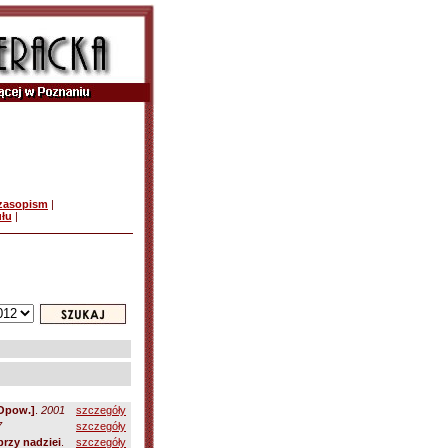
czasopism
|
ułu
|
[Opow.]
.
2001
szczegóły
7
szczegóły
rzy nadziei
.
szczegóły