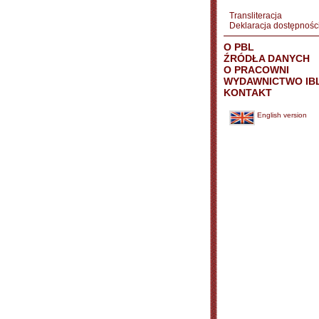
Transliteracja
Deklaracja dostępnośc
O PBL
ŹRÓDŁA DANYCH
O PRACOWNI
WYDAWNICTWO IB
KONTAKT
English version