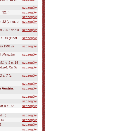
szczegóły
. 32...)
szczegóły
szczegóły
s. 12
(z not. o
szczegóły
m 1991 nr 8 s.
szczegóły
 s. 13
(z not.
szczegóły
ki 1991 nr
szczegóły
l
.
Na dziko
szczegóły
1 nr 9 s. 16
szczegóły
adzy!
.
Kartki
szczegóły
2 s. 7
(z
szczegóły
szczegóły
 Austria
.
szczegóły
szczegóły
szczegóły
nr 8 s. 17
szczegóły
t....)
szczegóły
-16
szczegóły
2
szczegóły
szczegóły