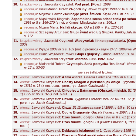
10.
książka twórcy:
Jaworski Krzysztof:
Pod prąd. [Pow.]
.
1999
recenzja:
Kisiel Marian:
Przez 24 godziny
.
Nowe Książki 1999 nr 10 s. 64
recenzja:
Majerski Paweł:
Zaklinając przez śmiech
.
Śląsk 2000 nr 7 s. 77
recenzja:
Miąskowiak Kingosia:
Zapomniana scena schodzenia po scho
1999 nr 5 s. 166-170
(z not. o Kingosi Miąskowiak na s. 206...)
recenzja:
Mizuro Marta:
Na fali skeczu
.
Odra 1999 nr 9 s. 123-124
recenzja:
Szczęsny Artur Jan:
Głupi świat według Głupka
.
Kartki [Białys
s. 112
11.
książka twórcy:
Jaworski Krzysztof:
Warzywniak i inne opowiadania. [Opo
2009
recenzja:
Wyspa 2009 nr 3 s. 169
(not. o promocji książki 24 VII 2009 we Wr
recenzja:
Dunin-Wąsowicz Paweł:
Głupi i głupszy
.
Lampa 2009 nr 9 s. 61
12.
książka twórcy:
Jaworski Krzysztof:
Wiersze. 1988-1992
.
1992
recenzja:
Mielhorski Robert:
Czystopis. Seria poetycka "brulionu"
.
Nowe 
nr 12 s. 53-55
wiersze (alfabet tytułów)
13.
wiersz:
Jaworski Krzysztof:
A taki wiersz
.
Gazeta Forteczna 1997 nr 0 s. 4
14.
wiersz:
Jaworski Krzysztof:
Chesty Morgan o piersiach jak obłęd
.
Tygodnik 
nr 18/19 s. 13
(z not. o aut. i portr., rys. Jacek Gawłowski...)
15.
wiersz:
Jaworski Krzysztof:
Chłopiec z Batmanem (Obrazek miejski)
.
B1 [
1] 1995 nr 6/7 s. 37
(z not. o aut....)
16.
wiersz:
Jaworski Krzysztof:
Chwila
.
Tygodnik Literacki 1991 nr 18/19 s. 12
(z 
portr., rys. Jacek Gawłowski...)
17.
wiersz:
Jaworski Krzysztof:
Cisza
.
B1 [Bundesstrasse 1] 1996 nr 8/9 s. 90
(z n
18.
wiersz:
Jaworski Krzysztof:
Cud w Brugsenie
.
Gazeta Forteczna 1997 nr 1 s
19.
wiersz:
Jaworski Krzysztof:
Czas triumfu gołębi
.
Odra 1996 nr 6 s. 81
(z kom
20.
wiersz:
Jaworski Krzysztof:
Czas triumfu gołębi
.
B1 [Bundesstrasse 1] 1996 
not....)
21.
wiersz:
Jaworski Krzysztof:
Deklaracja lojalności nr 1
.
Czas Kultury 1995 nr 
22.
wiersz:
Jaworski Krzysztof:
Dlaczego Majakowski wierzył w Boga
.
Czas Kul