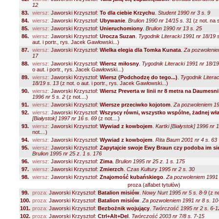
12
83.
wiersz:
Jaworski Krzysztof:
To dla ciebie Krzychu
.
Student 1990 nr 3 s. 9
84.
wiersz:
Jaworski Krzysztof:
Ubywanie
.
Brulion 1990 nr 14/15 s. 31
(z not. na s
85.
wiersz:
Jaworski Krzysztof:
Unieruchomiony
.
Brulion 1990 nr 13 s. 25
86.
wiersz:
Jaworski Krzysztof:
Urocza Suzan
.
Tygodnik Literacki 1991 nr 18/19 
aut. i portr., rys. Jacek Gawłowski...)
87.
wiersz:
Jaworski Krzysztof:
Wielka elegia dla Tomka Kunata
.
Za pozwolenie
17
88.
wiersz:
Jaworski Krzysztof:
Wiersz miłosny
.
Tygodnik Literacki 1991 nr 18/19
o aut. i portr., rys. Jacek Gawłowski...)
89.
wiersz:
Jaworski Krzysztof:
Wiersz (Podchodzę do tego...)
.
Tygodnik Literac
18/19 s. 13
(z not. o aut. i portr., rys. Jacek Gawłowski...)
90.
wiersz:
Jaworski Krzysztof:
Wiersz Preverta w linii nr 8 metra na Daumesni
1996 nr 5 s. 2
(z not....)
91.
wiersz:
Jaworski Krzysztof:
Wiersze przeciwko kojotom
.
Za pozwoleniem 199
92.
wiersz:
Jaworski Krzysztof:
Wszyscy równi, wszystko wspólne, żadnej wł
[Białystok] 1997 nr 16 s. 69
(z not....)
93.
wiersz:
Jaworski Krzysztof:
Wywiad z kowbojem
.
Kartki [Białystok] 1996 nr 1
not....)
94.
wiersz:
Jaworski Krzysztof:
Wywiad z kowbojem
.
Rita Baum 2001 nr 4 s. 63
95.
wiersz:
Jaworski Krzysztof:
Zapytajcie swoje Ewy Braun czy podoba im się
Brulion 1995 nr 25 z. 1 s. 176
96.
wiersz:
Jaworski Krzysztof:
Zima
.
Brulion 1995 nr 25 z. 1 s. 175
97.
wiersz:
Jaworski Krzysztof:
Zmierzch
.
Czas Kultury 1995 nr 2 s. 30
98.
wiersz:
Jaworski Krzysztof:
Znajomość kubańskiego
.
Za pozwoleniem 1991 
proza (alfabet tytułów)
99.
proza:
Jaworski Krzysztof:
Batalion misiów
.
Nowy Nurt 1995 nr 5 s. 8-9
(z no
100.
proza:
Jaworski Krzysztof:
Batalion misiów
.
Za pozwoleniem 1991 nr 8 s. 10
101.
proza:
Jaworski Krzysztof:
Bezbożnik wojujący
.
Twórczość 1995 nr 2 s. 6-1
102.
proza:
Jaworski Krzysztof:
Ctrl+Alt+Del
.
Twórczość 2003 nr 7/8 s. 7-15