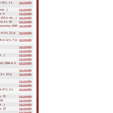
r 25 z. 1 s.
szczegóły
not....)
szczegóły
s. 9
szczegóły
. 116
(z not....)
szczegóły
nr 2 s. 30
szczegóły
wszechny 1995
szczegóły
 nr 9 s. 21
(z
szczegóły
6 nr 12 s. 7
(z
szczegóły
szczegóły
szczegóły
....)
szczegóły
szczegóły
ść 1994 nr 3
szczegóły
szczegóły
13 s. 10
(z
szczegóły
szczegóły
szczegóły
r 27 z. 2 s.
szczegóły
s. 75
szczegóły
-45
szczegóły
....)
szczegóły
s. 15
szczegóły
szczegóły