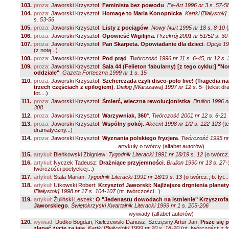
103.
proza:
Jaworski Krzysztof:
Feminista bez powodu
.
Fa-Art 1996 nr 3 s. 57-5
104.
proza:
Jaworski Krzysztof:
Homage to Maria Konopnicka
.
Kartki [Białystok]
s. 53-56
105.
proza:
Jaworski Krzysztof:
Listy z pociągów
.
Nowy Nurt 1995 nr 18 s. 8-10
(
106.
proza:
Jaworski Krzysztof:
Opowieść Wigilijna
.
Przekrój 2001 nr 51/52 s. 30
107.
proza:
Jaworski Krzysztof:
Pan Skarpeta. Opowiadanie dla dzieci
.
Opcje 19
(z notą...)
108.
proza:
Jaworski Krzysztof:
Pod prąd
.
Twórczość 1996 nr 11 s. 6-45, nr 12 s.
109.
proza:
Jaworski Krzysztof:
Sala 44 (Felieton fabularny) [z tego cyklu:] "N
oddziale"
.
Gazeta Forteczna 1999 nr 1 s. 15
110.
proza:
Jaworski Krzysztof:
Szeherezada czyli disco-polo live! (Tragedia 
trzech częściach z epilogiem)
.
Dialog [Warszawa] 1997 nr 12 s. 5-
(tekst dra
fot....)
111.
proza:
Jaworski Krzysztof:
Śmierć, wieczna rewolucjonistka
.
Brulion 1996 n
308
112.
proza:
Jaworski Krzysztof:
Warzywniak, 360°
.
Twórczość 2001 nr 12 s. 6-21
113.
proza:
Jaworski Krzysztof:
Wspólny pokój
.
Akcent 1998 nr 1/2 s. 122-123
(te
dramatyczny...)
114.
proza:
Jaworski Krzysztof:
Wyznania polskiego fryzjera
.
Twórczość 1995 nr 
artykuły o twórcy (alfabet autorów)
115.
artykuł:
Bieńkowski Zbigniew:
Tygodnik Literacki 1991 nr 18/19 s. 12
(o twórcz.;
116.
artykuł:
Nyczek Tadeusz:
Drażniące przyjemności
.
Brulion 1990 nr 13 s. 27-
twórczości poetyckiej...)
117.
artykuł:
Stala Marian:
Tygodnik Literacki 1991 nr 18/19 s. 13
(o twórcz.; b. tyt...
118.
artykuł:
Utkowski Robert:
Krzysztof Jaworski: Najlżejsze drgnienia planety
[Białystok] 1998 nr 17 s. 104-107
(nt. twórczości...)
119.
artykuł:
Żuliński Leszek:
O "Jedenastu dowodach na istnienie" Krzysztofa
Jaworskiego
.
Świętokrzyski Kwartalnik Literacki 1999 nr 1 s. 205-206
wywiady (alfabet autorów)
120.
wywiad:
Dudko Bogdan, Kiełczewski Dariusz, Szczęsny Artur Jan:
Pisze się 
złąpać życie za jaja
.
Kartki [Białystok] 1999 nr 20 s. 18-20
(nt. twórczości; z fot