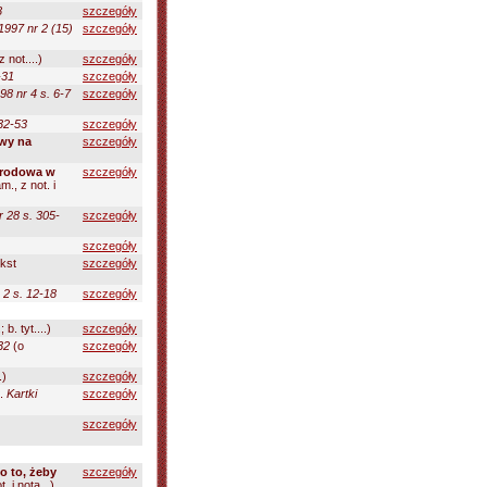
8
szczegóły
 1997 nr 2 (15)
szczegóły
z not....)
szczegóły
-31
szczegóły
98 nr 4 s. 6-7
szczegóły
 32-53
szczegóły
owy na
szczegóły
narodowa w
szczegóły
m., z not. i
r 28 s. 305-
szczegóły
szczegóły
kst
szczegóły
2 s. 12-18
szczegóły
 b. tyt....)
szczegóły
32
(o
szczegóły
.)
szczegóły
.
Kartki
szczegóły
szczegóły
po to, żeby
szczegóły
. i notą...)