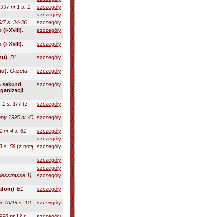
997 nr 1 s. 1
szczegóły
szczegóły
/7 s. 34-36
szczegóły
(I-XVIII)
.
szczegóły
(I-XVIII)
.
szczegóły
mu)
.
B1
szczegóły
mu)
.
Gazeta
szczegóły
ka sekund
szczegóły
ganizacji
. 1 s. 177
(z
szczegóły
ny 1995 nr 40
szczegóły
 nr 4 s. 61
szczegóły
szczegóły
3 s. 59
(z notą
szczegóły
szczegóły
szczegóły
desstrasse 1]
szczegóły
rafom)
.
B1
szczegóły
r 18/19 s. 13
szczegóły
998 nr 12 s.
szczegóły