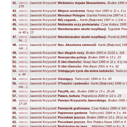
41.
wiersz:
Jaworski Krzysztof:
Mickiewicz dojada Słowackiemu
.
Brulion 1995 n
176
42.
wiersz:
Jaworski Krzysztof:
Miejsce urodzenia
.
Nowy Nurt 1995 nr 11 s. 6
(z 
43.
wiersz:
Jaworski Krzysztof:
Monsieur Pologne
.
Gazeta Forteczna 1997 nr 1 
44.
wiersz:
Jaworski Krzysztof:
Mój zegarek...
.
Kartki [Białystok] 1997 nr 1 (14) s
45.
wiersz:
Jaworski Krzysztof:
Niebieskie oczy proletariatu
.
Czas Kultury 1995 
46.
wiersz:
Jaworski Krzysztof:
Nieodwracalne skutki rusyfikacji
.
Tygodnik Po
nr 40 s. 13
47.
wiersz:
Jaworski Krzysztof:
Nieodwracalne skutki rusyfikacji
.
Przekrój 2003
fot....)
48.
wiersz:
Jaworski Krzysztof:
Noc. Absolutna ciemność
.
Kartki [Białystok] 199
not....)
49.
wiersz:
Jaworski Krzysztof:
Noc długich noży
.
Brulion 1993 nr 21/22 s. 118
50.
wiersz:
Jaworski Krzysztof:
Nowojorska policja
.
Brulion 1990 nr 13 s. 23
51.
wiersz:
Jaworski Krzysztof:
O idei równości
.
Nowy Nurt 1995 nr 11 s. 6
(z not
52.
wiersz:
Jaworski Krzysztof:
O idei równości
.
Rita Baum 2001 nr 4 s. 62
53.
wiersz:
Jaworski Krzysztof:
Oddającym życie dla dobra ludzkości
.
Twórczo
s. 44
54.
wiersz:
Jaworski Krzysztof:
Odstający
.
Twórczość 1994 nr 3 s. 43
55.
wiersz:
Jaworski Krzysztof:
O'haryści i pederaści
.
Kartki [Białystok] 1996 nr 
not....)
56.
wiersz:
Jaworski Krzysztof:
Pacyfik, etc.
.
Brulion 1990 nr 13 s. 25-26
57.
wiersz:
Jaworski Krzysztof:
Pałace, kultura
.
Pogranicza 2000 nr 1/2 s. 23
58.
wiersz:
Jaworski Krzysztof:
Pamięci Krzysztofa Jaworskiego
.
Brulion 1995 n
17-19
59.
wiersz:
Jaworski Krzysztof:
Pamiętnik grafomana
.
Czas Kultury 1995 nr 5/6 
60.
wiersz:
Jaworski Krzysztof:
Papierowe gardenie
.
Twórczość 1994 nr 3 s. 44
61.
wiersz:
Jaworski Krzysztof:
Poczekam jeszcze
.
Brulion 1990 nr 13 s. 26
(z not
62.
wiersz:
Jaworski Krzysztof:
Poczekam jeszcze
.
Res Publica Nowa 1993 nr 6 
63.
wiersz:
Jaworski Krzysztof:
Podchodzę do tego...
.
Nihil Novi 1995 nr 8 s. 8