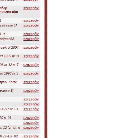
tóry
szczegóły
oneczne oko
2
szczegóły
sstrasse 1]
szczegóły
. 9
szczegóły
wórczość
szczegóły
rzekrój 2004
szczegóły
t 1995 nr 11
szczegóły
96 nr 12 s. 7
szczegóły
ko 1996 nr 5
szczegóły
wych
.
Kartki
szczegóły
trasse 1]
szczegóły
szczegóły
szczegóły
 1997 nr 1 s.
szczegóły
20 s. 21
szczegóły
szczegóły
s. 12
(z not. o
szczegóły
1 nr 4 s. 63
szczegóły