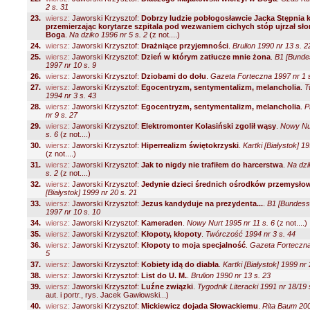
2 s. 31
23.
wiersz:
Jaworski Krzysztof:
Dobrzy ludzie pobłogosławcie Jacka Stępnia k
przemierzając korytarze szpitala pod wezwaniem cichych stóp ujrzał sł
Boga
.
Na dziko 1996 nr 5 s. 2
(z not....)
24.
wiersz:
Jaworski Krzysztof:
Drażniące przyjemności
.
Brulion 1990 nr 13 s. 2
25.
wiersz:
Jaworski Krzysztof:
Dzień w którym zatłucze mnie żona
.
B1 [Bunde
1997 nr 10 s. 9
26.
wiersz:
Jaworski Krzysztof:
Dziobami do dołu
.
Gazeta Forteczna 1997 nr 1 s
27.
wiersz:
Jaworski Krzysztof:
Egocentryzm, sentymentalizm, melancholia
.
T
1994 nr 3 s. 43
28.
wiersz:
Jaworski Krzysztof:
Egocentryzm, sentymentalizm, melancholia
.
P
nr 9 s. 27
29.
wiersz:
Jaworski Krzysztof:
Elektromonter Kolasiński zgolił wąsy
.
Nowy Nur
s. 6
(z not....)
30.
wiersz:
Jaworski Krzysztof:
Hiperrealizm świętokrzyski
.
Kartki [Białystok] 19
(z not....)
31.
wiersz:
Jaworski Krzysztof:
Jak to nigdy nie trafiłem do harcerstwa
.
Na dzi
s. 2
(z not....)
32.
wiersz:
Jaworski Krzysztof:
Jedynie dzieci średnich ośrodków przemysło
[Białystok] 1999 nr 20 s. 21
33.
wiersz:
Jaworski Krzysztof:
Jezus kandyduje na prezydenta...
.
B1 [Bundess
1997 nr 10 s. 10
34.
wiersz:
Jaworski Krzysztof:
Kameraden
.
Nowy Nurt 1995 nr 11 s. 6
(z not....)
35.
wiersz:
Jaworski Krzysztof:
Kłopoty, kłopoty
.
Twórczość 1994 nr 3 s. 44
36.
wiersz:
Jaworski Krzysztof:
Kłopoty to moja specjalność
.
Gazeta Forteczna
5
37.
wiersz:
Jaworski Krzysztof:
Kobiety idą do diabła
.
Kartki [Białystok] 1999 nr 
38.
wiersz:
Jaworski Krzysztof:
List do U. M.
.
Brulion 1990 nr 13 s. 23
39.
wiersz:
Jaworski Krzysztof:
Luźne związki
.
Tygodnik Literacki 1991 nr 18/19 
aut. i portr., rys. Jacek Gawłowski...)
40.
wiersz:
Jaworski Krzysztof:
Mickiewicz dojada Słowackiemu
.
Rita Baum 200