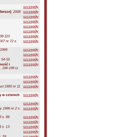
szczegóły
iersze]
.
2008
szczegóły
szczegóły
szczegóły
szczegóły
szczegóły
108-110
szczegóły
007 nr 72 s.
szczegóły
1999
szczegóły
szczegóły
. 54-55
szczegóły
ność i
szczegóły
s. 196-199
(z
szczegóły
szczegóły
rt 1995 nr 11
szczegóły
y w czterech
szczegóły
szczegóły
y 1996 nr 2 s.
szczegóły
3 s. 89
szczegóły
szczegóły
3 s. 13
szczegóły
szczegóły
s. 59
szczegóły