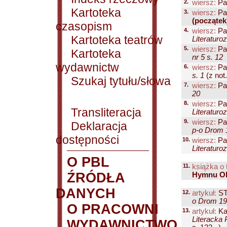
2.
wiersz:
Pa
Kartoteka
3.
wiersz:
Pa
(początek
czasopism
4.
wiersz:
Pa
Kartoteka teatrów
Literaturo
5.
wiersz:
Pa
Kartoteka
nr 5 s. 12
wydawnictw
6.
wiersz:
Pa
s. 1
(z not.
Szukaj tytułu/słowa
7.
wiersz:
Pa
20
8.
wiersz:
Pa
Transliteracja
Literaturo
9.
wiersz:
Pa
Deklaracja
p-o Drom 1
dostępności
10.
wiersz:
Pa
Literaturo
O PBL
11.
książka o 
ŹRÓDŁA
Hymnu Ol
DANYCH
12.
artykuł:
ST
o Drom 199
O PRACOWNI
13.
artykuł:
Ka
Literacka 
WYDAWNICTWO