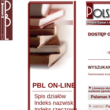
DOSTĘP O
|
S
WYSZUKAN
Zastosowane kryt
PBL ON-LINE
Literatury ob
osobowe (greck
Spis działów
Palamas K
Indeks nazwisk
1.
wiersz:
Pa
Indeks rzeczowy