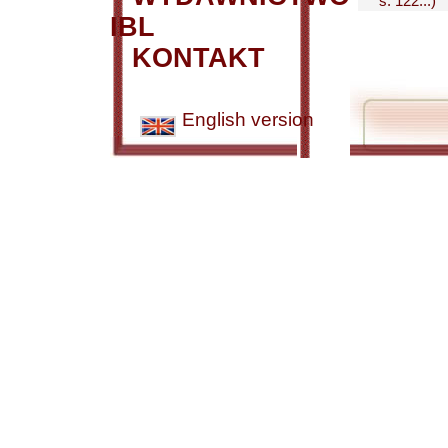
s. 122...)
IBL
KONTAKT
English version