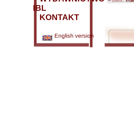
utwór:
True
IBL
KONTAKT
English version