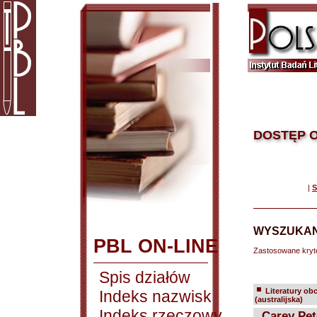
DOSTĘP O
|
S
WYSZUKAN
PBL ON-LINE
Zastosowane kryt
Spis działów
Literatury ob
Indeks nazwisk
(australijska)
Indeks rzeczowy
Carey Pet