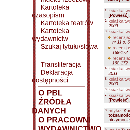
Kartoteka
1.
książka tw
czasopism
[Powieść]
2.
książka tw
Kartoteka teatrów
2009
Kartoteka
3.
książka tw
wydawnictw
recenzja:
nr 11 s. 
Szukaj tytułu/słowa
recenzja:
168-172
recenzja:
Transliteracja
168-172
4.
książka tw
Deklaracja
2011
dostępności
5.
książka tw
2000
6.
książka tw
O PBL
7.
książka tw
ŹRÓDŁA
[Powieść]
.
DANYCH
8.
artykuł:
Kor
tożsamośc
O PRACOWNI
otrzymanie
WYDAWNICTWO
9.