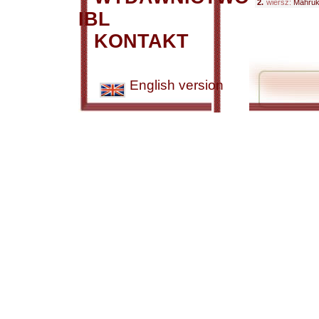
2.
wiersz:
Mahruk 
IBL
KONTAKT
English version