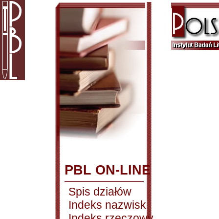
PBL ON-LINE
Spis działów
Indeks nazwisk
Indeks rzeczowy