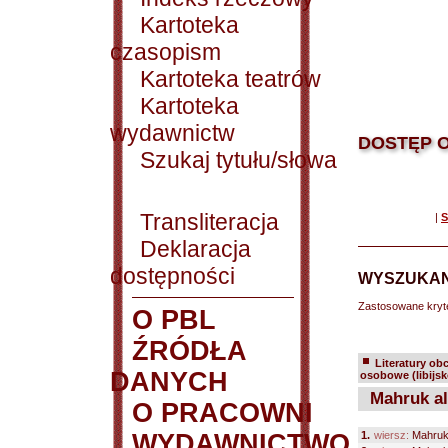
Kartoteka
czasopism
Kartoteka teatrów
Kartoteka
wydawnictw
DOSTĘP O
Szukaj tytułu/słowa
Transliteracja
|
S
Deklaracja
dostępności
WYSZUKAN
Zastosowane kryt
O PBL
ŹRÓDŁA
Literatury ob
DANYCH
osobowe (libijsk
Mahruk al
O PRACOWNI
WYDAWNICTWO
1.
wiersz:
Mahruk 