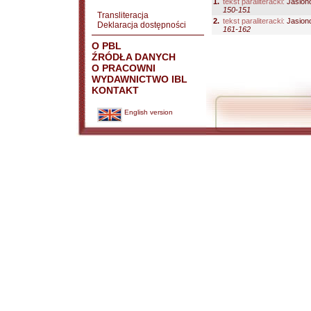
1.
tekst paraliteracki:
Jasiono
150-151
Transliteracja
2.
tekst paraliteracki:
Jasiono
Deklaracja dostępności
161-162
O PBL
ŹRÓDŁA DANYCH
O PRACOWNI
WYDAWNICTWO IBL
KONTAKT
English version