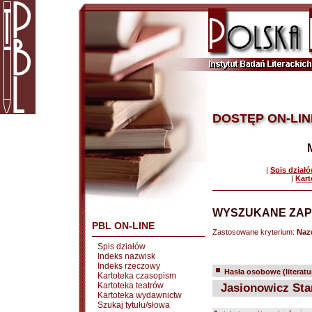
DOSTĘP ON-LIN
|
Spis dział
|
Kart
WYSZUKANE ZAP
PBL ON-LINE
Zastosowane kryterium:
Naz
Spis działów
Indeks nazwisk
Indeks rzeczowy
Hasła osobowe (literatu
Kartoteka czasopism
Kartoteka teatrów
Jasionowicz Sta
Kartoteka wydawnictw
Szukaj tytułu/słowa