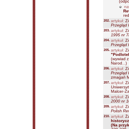
(odpo
na
Re
red
202.
artykuł:
Zi
Przegląd P
203.
artykuł:
Zi
1995 nr 7
204.
artykuł:
Zi
Przegląd 
205.
artykuł:
Zi
"Podlote
(wywiad z
Narod...)
206.
artykuł:
Zi
Przegląd 
zmagań Me
207.
artykuł:
Zi
Uniwersyt
Malcer-Za
208.
artykuł:
Zi
2000 nr 1
209.
artykuł:
Zi
Polish Re
210.
artykuł:
Ża
historyc
(Na przy