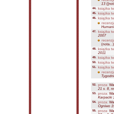
13
([nota
44.
książka t
45.
książka t
46.
książka t
recenzj
Humanis
47.
książka t
2007
recenzj
(nota...)
48.
książka t
2011
49.
książka t
50.
książka t
51.
książka t
recenzj
Tygodni
52.
proza:
Wań
21 s. 8, n
53.
proza:
Wań
Karpacki 
54.
proza:
Wań
Ogniwo 19
55.
proza:
Wań