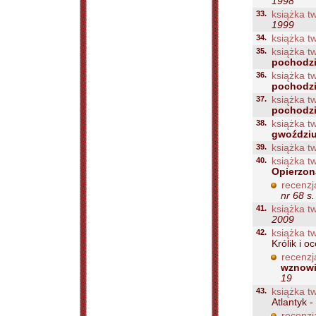
1998
33.
książka t
1999
34.
książka t
35.
książka t
pochodzi
36.
książka t
pochodz
37.
książka t
pochodz
38.
książka t
gwoździu
39.
książka t
40.
książka t
Opierzon
recenzj
nr 68 s.
41.
książka t
2009
42.
książka t
Królik i oc
recenzj
wznowi
19
43.
książka t
Atlantyk - 
recenzj