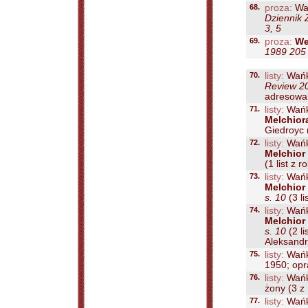
68.
proza:
Wań
Dziennik 
3, 5
69.
proza:
We
1989 205
70.
listy:
Wańk
Review 20
adresowan
71.
listy:
Wańk
Melchior
Giedroyc (
72.
listy:
Wańk
Melchior
(1 list z r
73.
listy:
Wańk
Melchior
s. 10
(3 li
74.
listy:
Wańk
Melchior
s. 10
(2 li
Aleksandry
75.
listy:
Wańk
1950; opr
76.
listy:
Wańk
żony (3 z
77.
listy:
Wańk