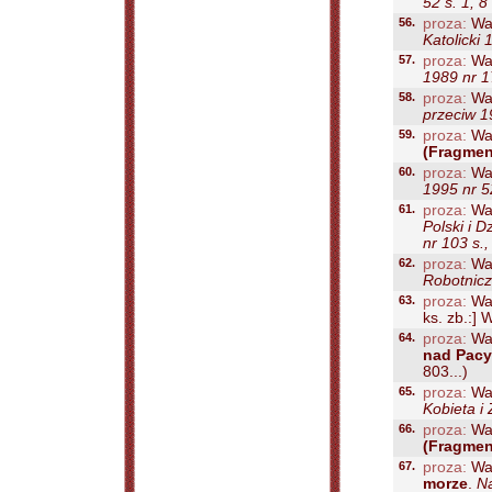
52 s. 1, 8
56.
proza:
Wań
Katolicki 
57.
proza:
Wań
1989 nr 1
58.
proza:
Wań
przeciw 1
59.
proza:
Wań
(Fragmen
60.
proza:
Wań
1995 nr 5
61.
proza:
Wań
Polski i D
nr 103 s.,
62.
proza:
Wań
Robotnicz
63.
proza:
Wań
ks. zb.:] 
64.
proza:
Wań
nad Pacy
803...)
65.
proza:
Wań
Kobieta i 
66.
proza:
Wań
(Fragmen
67.
proza:
Wań
morze
.
Na