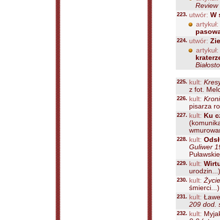
Review 
223.
utwór:
W 
artykuł:
pasowa
224.
utwór:
Zie
artykuł:
kraterz
Białost
225.
kult:
Kresy
z fot. Me
226.
kult:
Kroni
pisarza ro
227.
kult:
Ku c
(komunika
wmurowani
228.
kult:
Odsł
Guliwer 1
Puławskiej
229.
kult:
Wirt
urodzin...
230.
kult:
Życi
śmierci...)
231.
kult:
Ławe
209 dod. 
232.
kult:
Myjak