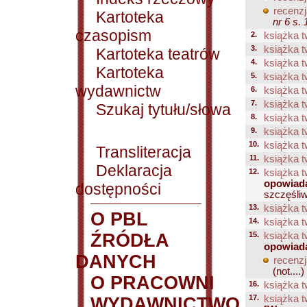
recenzj
Kartoteka
nr 6 s. 
czasopism
2.
książka t
3.
książka t
Kartoteka teatrów
4.
książka t
Kartoteka
5.
książka t
wydawnictw
6.
książka t
7.
książka t
Szukaj tytułu/słowa
8.
książka t
9.
książka t
10.
książka t
Transliteracja
11.
książka t
Deklaracja
12.
książka t
opowiad
dostępności
szczęśliw
13.
książka t
O PBL
14.
książka t
ŹRÓDŁA
15.
książka t
opowiad
DANYCH
recenzj
(not....)
O PRACOWNI
16.
książka t
17.
książka t
WYDAWNICTWO