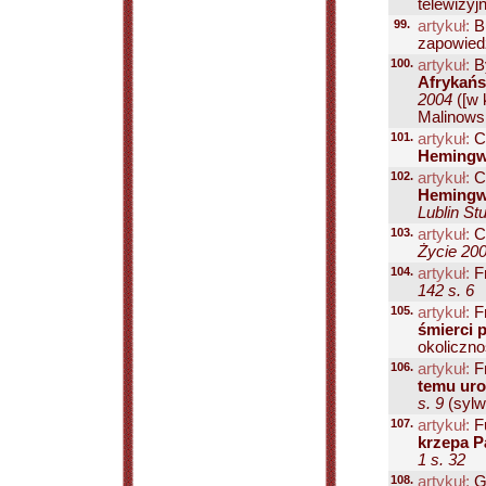
telewizyj
99.
artykuł:
B
zapowiedz
100.
artykuł:
B
Afrykańs
2004
([w 
Malinows.
101.
artykuł:
Ca
Heming
102.
artykuł:
Ca
Hemingw
Lublin St
103.
artykuł:
Ce
Życie 200
104.
artykuł:
F
142 s. 6
105.
artykuł:
Fr
śmierci p
okoliczno
106.
artykuł:
Fr
temu uro
s. 9
(sylwe
107.
artykuł:
Fu
krzepa 
1 s. 32
108.
artykuł:
Ga