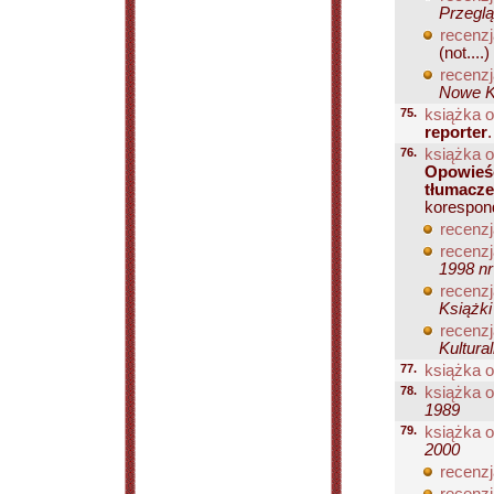
Przegl
recenzj
(not....)
recenzj
Nowe Ks
75.
książka o
reporter
76.
książka o
Opowieść
tłumacze
korespond
recenzj
recenzj
1998 nr
recenzj
Książki
recenzj
Kultura
77.
książka o
78.
książka o
1989
79.
książka o
2000
recenzj