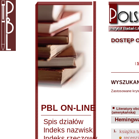
DOSTĘP O
|
S
WYSZUKAN
Zastosowane kryt
PBL ON-LINE
Literatury ob
(amerykańska)
Hemingway
Spis działów
Indeks nazwisk
1.
książka t
Indeks rzeczowy
recenzj