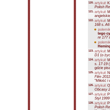
120.
artykuł:
K
Polish Re
121.
artykuł:
M
angielski
122.
artykuł:
Ma
168 s. A6
polemik
tego c
nr 177 
polemik
Hemin
123.
artykuł:
Ma
D1
(o życ
124.
artykuł:
M
s. 17-19
(
gdzie pisa
125.
artykuł:
N
Film 2011
"Miłość i 
126.
artykuł:
Or
Obcasy 20
127.
artykuł:
P
Styl 1999
128.
artykuł:
Pe
Polish Re