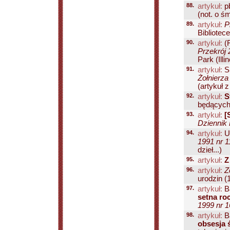
88.
artykuł:
p
(not. o ś
89.
artykuł:
P
Bibliotec
90.
artykuł:
(
Przekrój 
Park (Illin
91.
artykuł:
S
Żołnierza
(artykuł z
92.
artykuł:
S
będących 
93.
artykuł:
[
Dziennik 
94.
artykuł:
U
1991 nr 1
dzieł...)
95.
artykuł:
Z
96.
artykuł:
Z
urodzin (1
97.
artykuł:
B
setna ro
1999 nr 1
98.
artykuł:
B
obsesja 