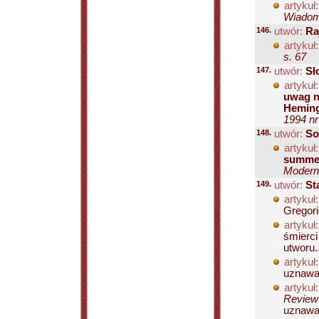
artykuł:
Wiadomo
146.
utwór:
Ra
artykuł:
s. 67
147.
utwór:
Sł
artykuł:
uwag n
Heming
1994 nr
148.
utwór:
So
artykuł:
summe
Modern 
149.
utwór:
St
artykuł:
Gregori
artykuł:
śmierci
utworu..
artykuł:
uznawan
artykuł:
Review 
uznawan