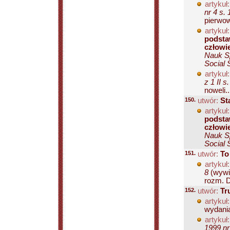
artykuł:
nr 4 s.
pierwow
artykuł:
podsta
człowie
Nauk Sp
Social 
artykuł:
z 1 II s.
noweli..
150.
utwór:
St
artykuł:
podsta
człowie
Nauk Sp
Social 
151.
utwór:
To
artykuł:
8
(wywi
rozm. D
152.
utwór:
Tr
artykuł:
wydania
artykuł:
1999 nr