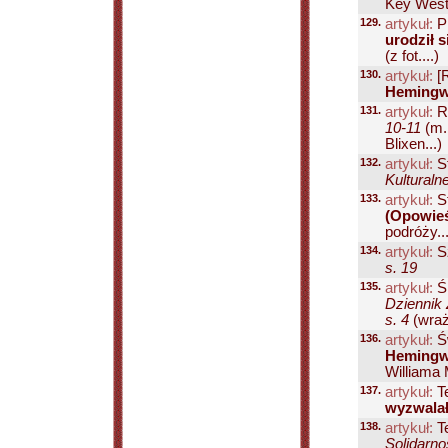
Key West
129.
artykuł:
P
urodził 
(z fot....)
130.
artykuł:
[R
Hemingw
131.
artykuł:
R
10-11
(m.
Blixen...)
132.
artykuł:
S
Kulturaln
133.
artykuł:
St
(Opowieś
podróży...
134.
artykuł:
Sz
s. 19
135.
artykuł:
Śm
Dziennik 
s. 4
(wraż
136.
artykuł:
Św
Hemingw
Williama 
137.
artykuł:
T
wyzwalał
138.
artykuł:
Te
Solidarno