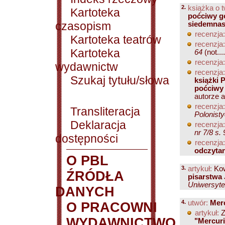
2.
książka o 
Kartoteka
poćciwy g
czasopism
siedemnas
recenzja:
Kartoteka teatrów
recenzja:
Kartoteka
64
(not....
recenzja:
wydawnictw
recenzja:
Szukaj tytułu/słowa
książki 
poćciwy
autorze ar
recenzja:
Transliteracja
Polonisty
Deklaracja
recenzja:
nr 7/8 s.
dostępności
recenzja:
odczyta
O PBL
3.
artykuł:
Kow
ŹRÓDŁA
pisarstwa
Uniwersytet
DANYCH
4.
utwór:
Merc
O PRACOWNI
artykuł:
Z
WYDAWNICTWO
"Mercuri