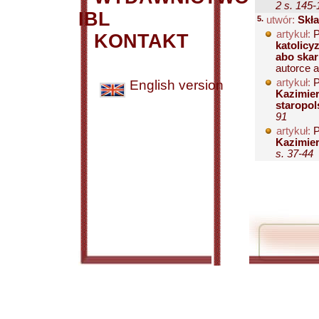
2 s. 145-
IBL
5.
utwór:
Skła
artykuł:
P
KONTAKT
katolicy
abo skar
autorce ar
artykuł:
P
English version
Kazimier
staropol
91
artykuł:
P
Kazimier
s. 37-44