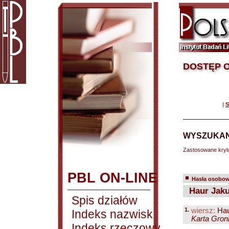
DOSTĘP O
|
S
WYSZUKAN
Zastosowane kryt
PBL ON-LINE
Hasła osobowe
Haur Jaku
Spis działów
1.
wiersz:
Hau
Indeks nazwisk
Karta Groni
Indeks rzeczowy