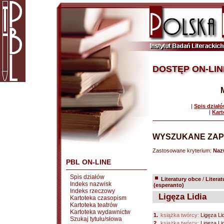
DOSTĘP ON-LIN
|
Spis dział
|
Kart
WYSZUKANE ZAP
Zastosowane kryterium:
Naz
PBL ON-LINE
Spis działów
Literatury obce
/
Litera
Indeks nazwisk
(esperanto)
Indeks rzeczowy
Ligęza Lidia
Kartoteka czasopism
Kartoteka teatrów
Kartoteka wydawnictw
1.
książka twórcy:
Ligęza Li
Szukaj tytułu/słowa
2.
książka twórcy:
Ligęza Li