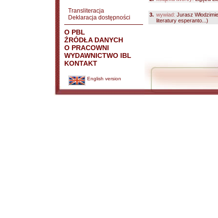
Transliteracja
3.
wywiad:
Jurasz Włodzimi
Deklaracja dostępności
literatury esperanto...)
O PBL
ŹRÓDŁA DANYCH
O PRACOWNI
WYDAWNICTWO IBL
KONTAKT
English version