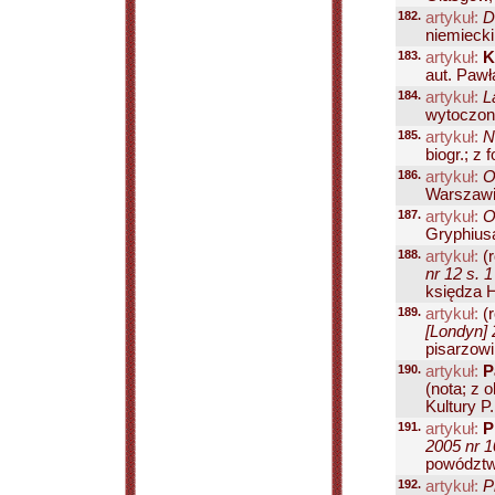
182.
artykuł:
D
niemieckim
183.
artykuł:
K
aut. Pawł
184.
artykuł:
L
wytoczon
185.
artykuł:
N
biogr.; z fo
186.
artykuł:
O
Warszawie
187.
artykuł:
O
Gryphiusa
188.
artykuł:
(r
nr 12 s. 1
księdza H
189.
artykuł:
(r
[Londyn] 
pisarzowi
190.
artykuł:
P
(nota; z 
Kultury P.
191.
artykuł:
P
2005 nr 1
powództwa
192.
artykuł:
P