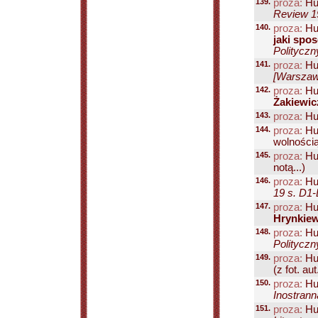
139.
proza:
Hu
Review 19
140.
proza:
Hu
jaki spo
Polityczn
141.
proza:
Hu
[Warszawa
142.
proza:
Hu
Żakiewic
143.
proza:
Hu
144.
proza:
Hu
wolnością 
145.
proza:
Hu
notą...)
146.
proza:
Hu
19 s. D1
147.
proza:
Hu
Hrynkiew
148.
proza:
Hu
Polityczn
149.
proza:
Hu
(z fot. aut.
150.
proza:
Hu
Inostrann
151.
proza:
Hu