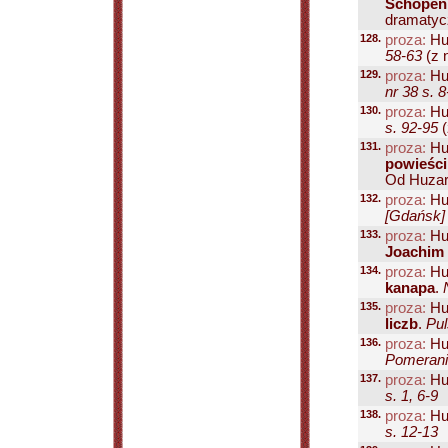
Schopen
dramatyczn
128.
proza:
Hu
58-63
(z n
129.
proza:
Hu
nr 38 s. 8
130.
proza:
Hu
s. 92-95
(
131.
proza:
Hu
powieści
Od Huzar
132.
proza:
Hu
[Gdańsk] 
133.
proza:
Hu
Joachim i
134.
proza:
Hu
kanapa
.
135.
proza:
Hu
liczb
.
Pul
136.
proza:
Hu
Pomerania
137.
proza:
Hu
s. 1, 6-9
138.
proza:
Hu
s. 12-13