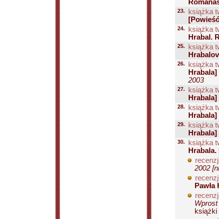
Romanas
23.
książka t
[Powieść
24.
książka t
Hrabal. 
25.
książka t
Hrabalov
26.
książka t
Hrabala]
2003
27.
książka t
Hrabala]
28.
książka t
Hrabala]
29.
książka t
Hrabala]
30.
książka t
Hrabala.
recenzj
2002 [n
recenzj
Pawła 
recenzj
Wprost 
książki