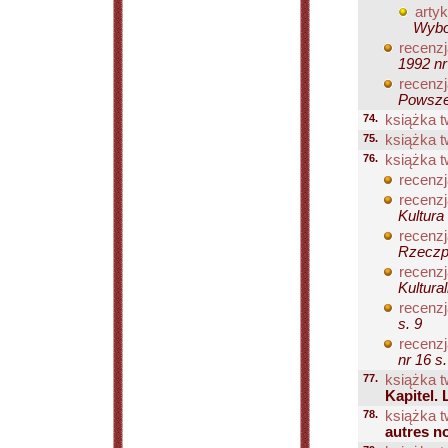
artyk
Wybo
recenzj
1992 nr
recenzj
Powsze
74.
książka t
75.
książka t
76.
książka t
recenzj
recenzj
Kultura
recenzj
Rzeczpo
recenzj
Kultura
recenzj
s. 9
recenzj
nr 16 s.
77.
książka t
Kapitel. 
78.
książka t
autres n