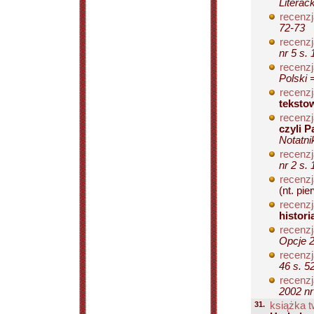
Literac
recenzj
72-73
recenzj
nr 5 s.
recenzj
Polski 
recenzj
teksto
recenzj
czyli 
Notatni
recenzj
nr 2 s.
recenzj
(nt. pi
recenzj
histori
recenzj
Opcje 2
recenzj
46 s. 5
recenzj
2002 nr
31.
książka t