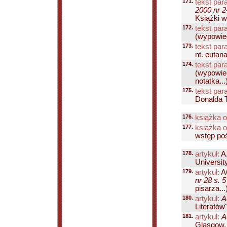
171.
tekst para
2000 nr 2
Książki w
172.
tekst para
(wypowied
173.
tekst para
nt. eutanaz
174.
tekst para
(wypowied
notatka...
175.
tekst para
Donalda T
176.
książka o
177.
książka o
wstęp poś
178.
artykuł:
A
Universit
179.
artykuł:
A
nr 28 s. 5
pisarza...
180.
artykuł:
A
Literatów
181.
artykuł:
A
Glasgow, 