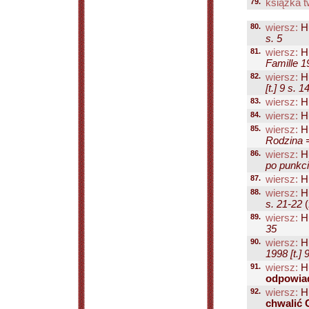
79.
książka t
80.
wiersz:
Hu
s. 5
81.
wiersz:
Hu
Famille 1
82.
wiersz:
Hu
[t.] 9 s. 1
83.
wiersz:
Hu
84.
wiersz:
Hu
85.
wiersz:
Hu
Rodzina =
86.
wiersz:
Hu
po punkci
87.
wiersz:
Hu
88.
wiersz:
Hu
s. 21-22
(
89.
wiersz:
Hu
35
90.
wiersz:
Hu
1998 [t.] 
91.
wiersz:
Hu
odpowiad
92.
wiersz:
Hu
chwalić C