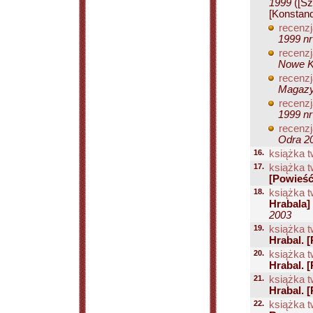
1999
([Sz
[Konstand
recenzj
1999 nr
recenzj
Nowe Ks
recenzj
Magazyn
recenzj
1999 nr
recenzj
Odra 20
16.
książka t
17.
książka t
[Powieść
18.
książka t
Hrabala]
2003
19.
książka t
Hrabal. 
20.
książka t
Hrabal. 
21.
książka t
Hrabal. 
22.
książka t