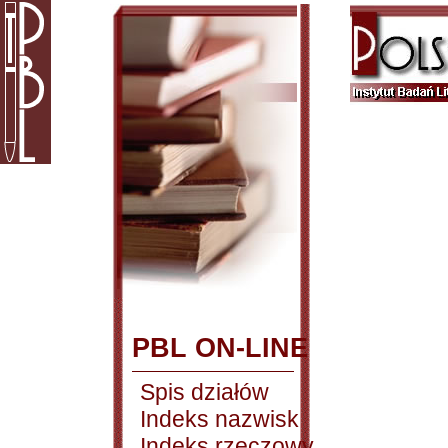
PBL ON-LINE
Spis działów
Indeks nazwisk
Indeks rzeczowy