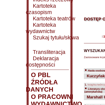
Kartoteka
czasopism
Kartoteka teatrów
DOSTĘP O
Kartoteka
wydawnictw
Szukaj tytułu/słowa
|
S
WYSZUKAN
Transliteracja
Deklaracja
Zastosowane kryt
dostępności
Hasła osobowe
O PBL
Kuczyński
ŹRÓDŁA
1.
książka twórcy
DANYCH
Literatury ob
(amerykańska)
O PRACOWNI
Marshall 
WYDAWNICTWO