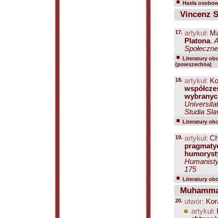
Hasła osobowe
Vincenz S
17.
artykuł:
Ma
Platona
.
A
Społeczne.
Literatury ob
(powszechna)
18.
artykuł:
Ko
współczes
wybranyc
Universita
Studia Sla
Literatury ob
19.
artykuł:
Ch
pragmatyc
humoryst
Humanistyc
175
Literatury ob
Muhammad 
20.
utwór:
Kora
artykuł: