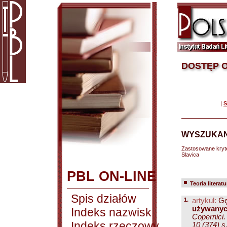
DOSTĘP O
|
S
WYSZUKAN
Zastosowane kryt
Slavica
PBL ON-LINE
Teoria literatu
Spis działów
1.
artykuł:
Gę
używanyc
Indeks nazwisk
Copernici
Indeks rzeczowy
10 (374) s