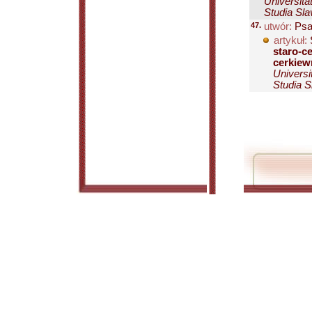
Universita
Studia Sla
47.
utwór:
Psał
artykuł:
S
staro-c
cerkiew
Universi
Studia S