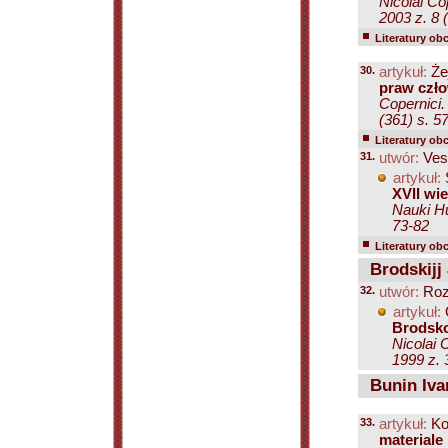
Nicolai Co
2003 z. 8 
Literatury ob
30.
artykuł:
Że
praw czło
Copernici.
(361) s. 5
Literatury ob
31.
utwór:
Vest
artykuł:
XVII wie
Nauki Hu
73-82
Literatury ob
Brodskijj 
32.
utwór:
Roz
artykuł:
Brodsko
Nicolai 
1999 z. 
Bunin Iva
33.
artykuł:
Ko
materiale