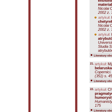
ehtnoni
materia
Nicolai 
2002 z. 
artykuł:
chetyre
Nicolai 
2002 z. 
artykuł:
atrybut
Universi
Studia S
atrybut
Literatury ob
21.
artykuł:
Mja
belaruska
Copernici.
(351) s. 4
Literatury ob
22.
artykuł:
Ch
pragmatyc
humoryst
Humanistyc
175
Literatury ob