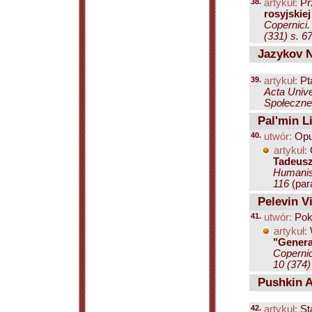
38.
artykuł:
Pr
rosyjskiej
Copernici.
(331) s. 6
Jazykov Ni
39.
artykuł:
Pt
Acta Unive
Społeczne.
Pal'min L
40.
utwór:
Opu
artykuł:
Tadeusz
Humanist
116
(para
Pelevin Vi
41.
utwór:
Pok
artykuł:
"Genera
Copernic
10 (374)
Pushkin A
42.
artykuł:
St