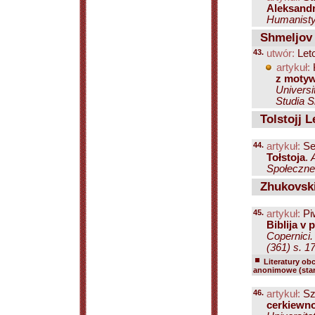
Aleksand
Humanistyc
Shmeljov 
43.
utwór:
Let
artykuł:
z motyw
Universi
Studia S
Tolstojj L
44.
artykuł:
Se
Tołstoja
.
Społeczne.
Zhukovskijj
45.
artykuł:
Pi
Biblija v
Copernici.
(361) s. 1
Literatury ob
anonimowe (sta
46.
artykuł:
Szu
cerkiewno