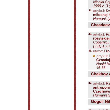
Nicolai Co
1999 z. 3 
34.
artykuł:
Kw
miłosnej 
Humanistyc
Chaadaev 
35.
artykuł:
Pr
rosyjskiej
Copernici.
(331) s. 6
36.
utwór:
Filo
artykuł:
Czaadaj
Nauki Hu
45-66
Chekhov 
37.
artykuł:
Rz
antropon
Czechow
Humanistyc
Gogol' Nik