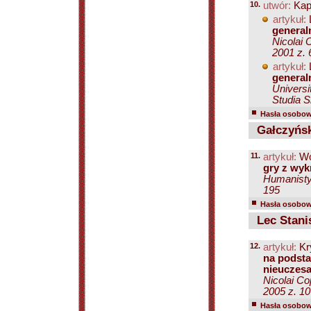
10.
utwór:
Kap
artykuł:
general
Nicolai 
2001 z. 
artykuł:
generaln
Universi
Studia S
Hasła osobowe
Gałczyński
11.
artykuł:
Wo
gry z wyk
Humanistyc
195
Hasła osobowe
Lec Stani
12.
artykuł:
Kr
na podsta
nieuczesa
Nicolai Co
2005 z. 10
Hasła osobowe