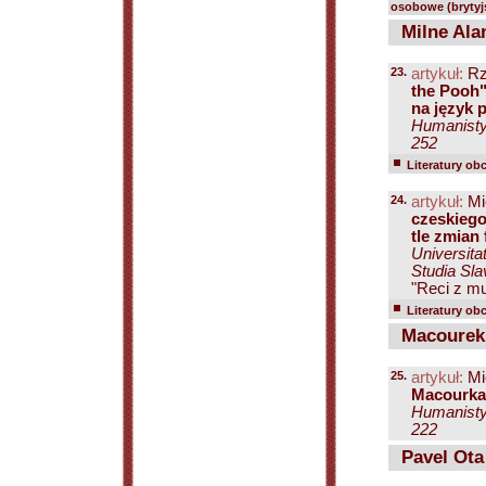
osobowe (brytyjs
Milne Ala
23.
artykuł:
Rz
the Pooh"
na język p
Humanistyc
252
Literatury ob
24.
artykuł:
Mi
czeskiego
tle zmian
Universita
Studia Sla
"Reci z mu
Literatury ob
Macourek 
25.
artykuł:
Mi
Macourka
Humanistyc
222
Pavel Ota