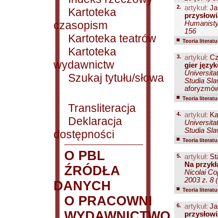
2.
artykuł:
Ja
Kartoteka
przysłow
czasopism
Humanistyc
156
Kartoteka teatrów
Teoria literatu
Kartoteka
3.
artykuł:
Cze
wydawnictw
gier języ
Universita
Szukaj tytułu/słowa
Studia Sla
aforyzmów 
Teoria literatu
Transliteracja
4.
artykuł:
Ka
Deklaracja
Universita
Studia Sla
dostępności
Teoria literatu
O PBL
5.
artykuł:
St
Na przykła
ŹRÓDŁA
Nicolai Co
2003 z. 8 
DANYCH
Teoria literatu
O PRACOWNI
6.
artykuł:
Ja
WYDAWNICTWO
przysłow