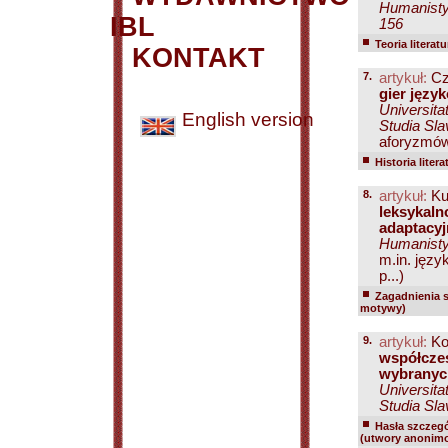
Humanistyc
IBL
156
Teoria literatu
KONTAKT
7.
artykuł:
Cze
gier języ
Universita
English version
Studia Sla
aforyzmów 
Historia litera
8.
artykuł:
Ku
leksykaln
adaptacyj
Humanisty
m.in. jęz
p...)
Zagadnienia 
motywy)
9.
artykuł:
Ko
współczes
wybranyc
Universita
Studia Sla
Hasła szczegó
(utwory anonimo