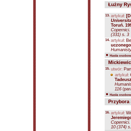
Łużny Ry
13.
artykuł:
[D
Universit
Toruń. 199
Copernici.
(331) s. 3
14.
artykuł:
Be
uczonego.
Humanistyc
Hasła osobowe
Mickiewi
15.
utwór:
Pan
artykuł:
Tadeusz
Humanist
116
(para
Hasła osobowe
Przybora 
16.
artykuł:
Wr
Jeremiego
Copernici
10 (374) s