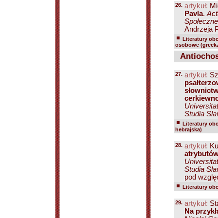
26.
artykuł:
Mi
Pavla
.
Act
Społeczne.
Andrzeja P
Literatury ob
osobowe (grecka
Antiochos
27.
artykuł:
Szu
psałterz
słownictw
cerkiewno
Universita
Studia Sla
Literatury ob
hebrajska)
28.
artykuł:
Ku
atrybutów
Universita
Studia Sla
pod wzglę
Literatury ob
29.
artykuł:
St
Na przykła