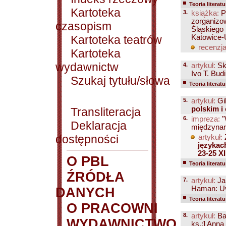
Teoria literatu
Kartoteka
3.
książka:
P
zorganizow
czasopism
Śląskiego 
Kartoteka teatrów
Katowice-
recenzja
Kartoteka
wydawnictw
4.
artykuł:
Sk
Ivo T. Budi
Szukaj tytułu/słowa
Teoria literatu
5.
artykuł:
Gi
polskim i
Transliteracja
6.
impreza:
"
Deklaracja
międzynar
dostępności
artykuł:
językac
23-25 XI
O PBL
Teoria literatu
ŹRÓDŁA
7.
artykuł:
Ja
Haman: Uvod
DANYCH
Teoria literatu
O PRACOWNI
8.
artykuł:
Ba
WYDAWNICTWO
ks.:] Anna