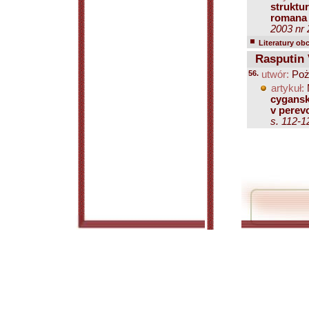
struktu
romana 
2003 nr 
Literatury ob
Rasputin 
56.
utwór:
Poż
artykuł:
M
cyganski
v perevo
s. 112-1