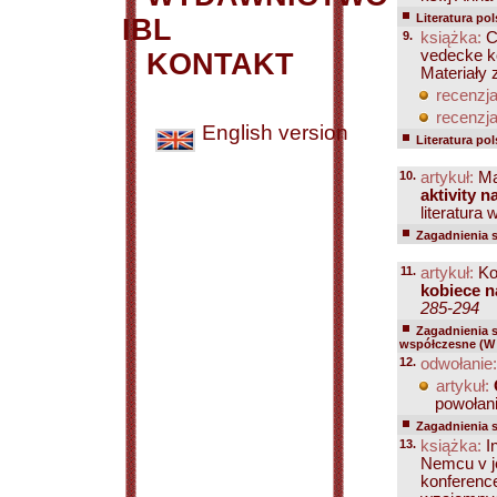
Literatura po
IBL
9.
książka:
Ce
vedecke ko
KONTAKT
Materiały
recenzja
recenzja
English version
Literatura po
10.
artykuł:
Mar
aktivity n
literatura
Zagadnienia 
11.
artykuł:
Ko
kobiece n
285-294
Zagadnienia 
współczesne (W 
12.
odwołanie:
artykuł:
powołani
Zagadnienia 
13.
książka:
I
Nemcu v je
konferenc