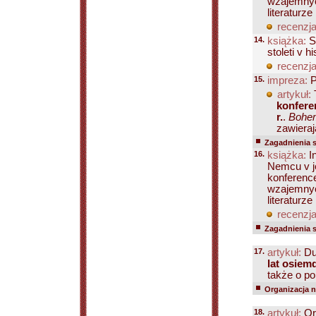
wzajemnyc
literaturze
recenzja
14.
książka:
So
stoleti v h
recenzja
15.
impreza:
P
artykuł:
konfere
r.
.
Bohem
zawieraj
Zagadnienia 
16.
książka:
I
Nemcu v je
konferenc
wzajemnyc
literaturze
recenzja
Zagadnienia 
17.
artykuł:
Du
lat osiem
także o po
Organizacja na
18.
artykuł:
Orł