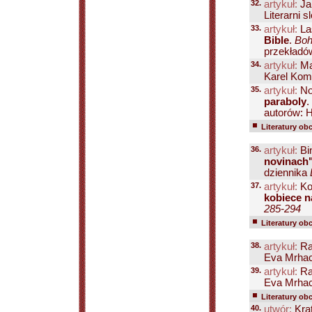
32.
artykuł:
Ja
Literarni 
33.
artykuł:
La
Bible
.
Boh
przekładów 
34.
artykuł:
Ma
Karel Koma
35.
artykuł:
No
paraboly
.
autorów: H
Literatury ob
36.
artykuł:
Bin
novinach
dziennika
37.
artykuł:
Ko
kobiece n
285-294
Literatury ob
38.
artykuł:
Ra
Eva Mrhac
39.
artykuł:
Ra
Eva Mrhaco
Literatury ob
40.
utwór:
Krat