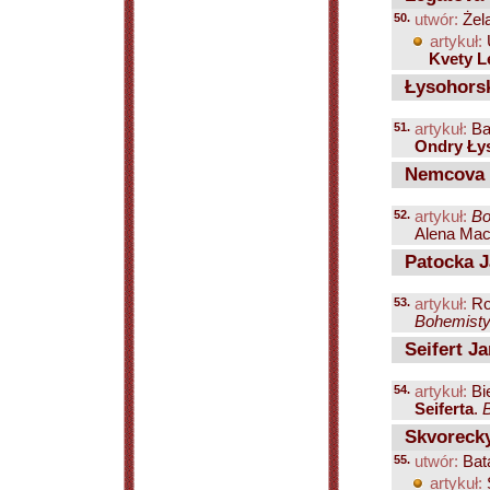
50.
utwór:
Żel
artykuł:
Kvety L
Łysohorsk
51.
artykuł:
Ba
Ondry Ły
Nemcova 
52.
artykuł:
Bo
Alena Macu
Patocka J
53.
artykuł:
Ro
Bohemistyk
Seifert Ja
54.
artykuł:
Bie
Seiferta
.
B
Skvorecky
55.
utwór:
Bata
artykuł: