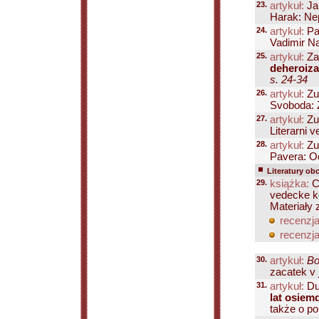
23.
artykuł:
Ja
Harak: Nep
24.
artykuł:
Pa
Vadimir Na
25.
artykuł:
Za
deheroiza
s. 24-34
26.
artykuł:
Zu
Svoboda: Z
27.
artykuł:
Zu
Literarni 
28.
artykuł:
Zu
Pavera: Od
Literatury ob
29.
książka:
Ce
vedecke ko
Materiały
recenzja
recenzja
30.
artykuł:
Bo
zacatek v j
31.
artykuł:
Du
lat osiem
także o po