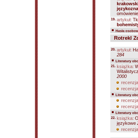
krakowski
językozn
omówienie
19.
artykuł:
Tk
bohemist
Hasła osobowe
Rotrekl Z
20.
artykuł:
Ha
284
Literatury ob
21.
książka:
W
Witalistyc
2000
recenzja
recenzja
Literatury ob
recenzja
recenzja
Literatury ob
22.
książka:
Or
językowe
recenzja