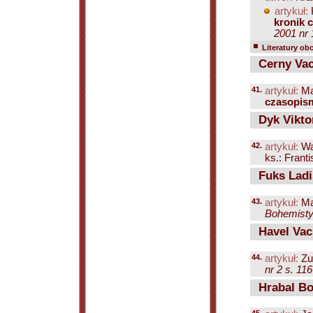
artykuł:
kronik c
2001 nr 
Literatury ob
Cerny Vac
41.
artykuł:
Ma
czasopism
Dyk Vikto
42.
artykuł:
Wa
ks.: Frant
Fuks Ladi
43.
artykuł:
Ma
Bohemisty
Havel Vac
44.
artykuł:
Zu
nr 2 s. 11
Hrabal Bo