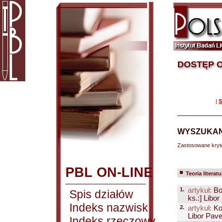
DOSTĘP O
|
S
WYSZUKAN
Zastosowane kryt
PBL ON-LINE
Teoria literatu
1.
artykuł:
Bo
Spis działów
ks.:] Libor
Indeks nazwisk
2.
artykuł:
Ko
Libor Pave
Indeks rzeczowy