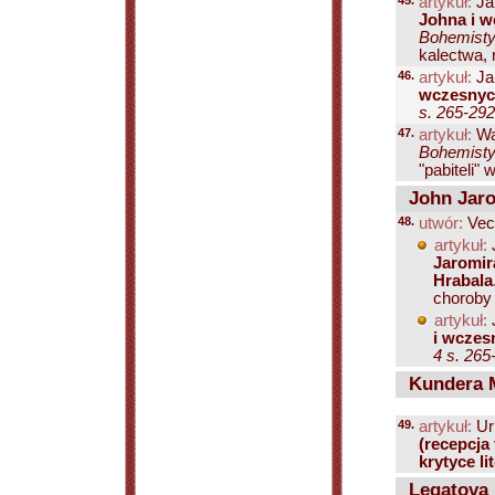
45.
artykuł:
Ja
Johna i 
Bohemisty
kalectwa, r
46.
artykuł:
Ja
wczesnyc
s. 265-292
47.
artykuł:
Wa
Bohemisty
"pabiteli" 
John Jaro
48.
utwór:
Vec
artykuł:
Jaromir
Hrabala
choroby i
artykuł:
i wczes
4 s. 265
Kundera M
49.
artykuł:
Ur
(recepcja
krytyce li
Legatova 