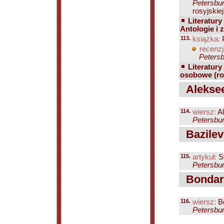
Petersbur
rosyjskiej.
Literatury
Antologie i 
113.
książka:
P
recenzj
Petersb
Literatury
osobowe (ro
Aleksee
114.
wiersz:
Al
Petersbur
Bazilevs
115.
artykuł:
Sv
Petersbur
Bondare
116.
wiersz:
Bo
Petersbur