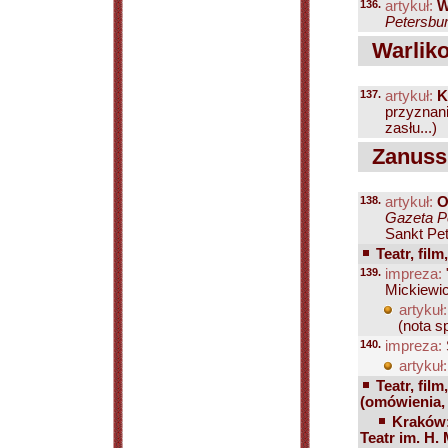
136.
artykuł:
W
Petersbur
Warliko
137.
artykuł:
K
przyznan
zasłu...)
Zanussi
138.
artykuł:
O
Gazeta Pe
Sankt Pet
Teatr, film
139.
impreza:
Mickiewic
artykuł:
(nota s
140.
impreza:
artykuł:
Teatr, film
(omówienia, 
Kraków:
Teatr im. H.