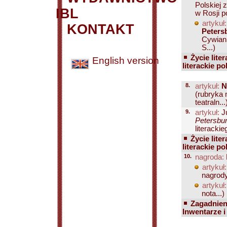
Polskiej 
IBL
w Rosji p
artykuł:
KONTAKT
Peters
Cywian;
S...)
Życie liter
English version
literackie po
8.
artykuł:
N
(rubryka 
teatraln...
9.
artykuł:
Ju
Petersbur
literacki
Życie liter
literackie po
10.
nagroda:
artykuł:
nagrody
artykuł:
nota...)
Zagadnien
Inwentarze i