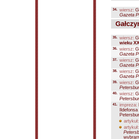
34.
wiersz:
Ga
Gazeta Pe
Gałczyńs
35.
wiersz:
Ga
wieku XX.
36.
wiersz:
Ga
Gazeta Pe
37.
wiersz:
Ga
Gazeta Pe
38.
wiersz:
Ga
Gazeta Pe
39.
wiersz:
Ga
Petersbur
40.
wiersz:
Ga
Petersbur
41.
impreza:
Ildefonsa
Petersbur
artykuł:
artykuł:
Petersb
wybrany