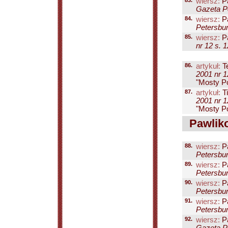
83.
wiersz:
Pa
Gazeta Pe
84.
wiersz:
Pa
Petersbur
85.
wiersz:
Pa
nr 12 s. 1
86.
artykuł:
Te
2001 nr 1
"Mosty Po
87.
artykuł:
Ti
2001 nr 1
"Mosty Po
Pawliko
88.
wiersz:
Pa
Petersbur
89.
wiersz:
Pa
Petersbur
90.
wiersz:
Pa
Petersbur
91.
wiersz:
Pa
Petersbur
92.
wiersz:
Pa