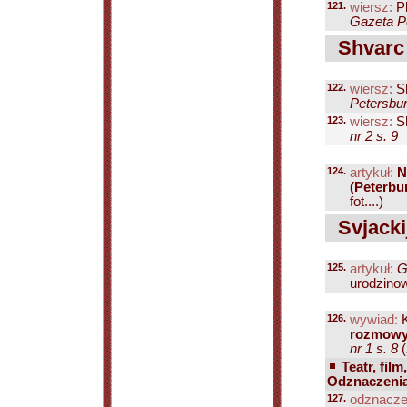
121.
wiersz:
Pl
Gazeta Pe
Shvarc 
122.
wiersz:
Sh
Petersbur
123.
wiersz:
Sh
nr 2 s. 9
124.
artykuł:
N
(Peterbu
fot....)
Svjackij
125.
artykuł:
G
urodzinow
126.
wywiad:
K
rozmowy 
nr 1 s. 8
(
Teatr, film
Odznaczenia 
127.
odznacze