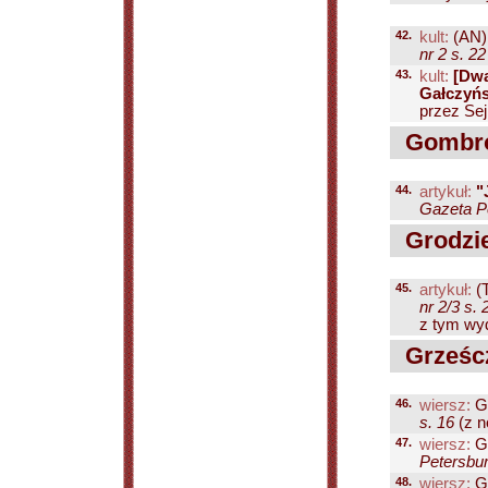
42.
kult:
(AN)
nr 2 s. 22
43.
kult:
[Dwa
Gałczyń
przez Sej
Gombro
44.
artykuł:
"
Gazeta Pe
Grodzie
45.
artykuł:
(T
nr 2/3 s. 
z tym wyd
Grześcz
46.
wiersz:
G
s. 16
(z no
47.
wiersz:
G
Petersbur
48.
wiersz:
G