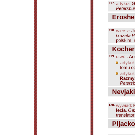
117.
artykuł:
G
Petersbur
Eroshen
118.
wiersz:
Je
Gazeta Pe
polskim, 
Kocherg
119.
utwór:
Ang
artykuł:
tomu op
artykuł:
Razmys
Petersb
Nevjaki
120.
wywiad:
K
lecia
.
Gaz
translators
Pljackov