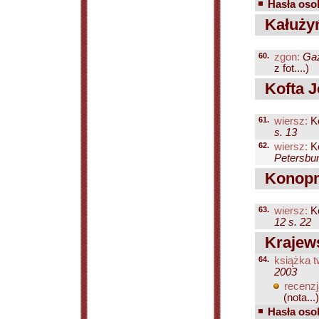
Hasła osob
Kałużyń
60.
zgon:
Gaz
z fot....)
Kofta J
61.
wiersz:
Ko
s. 13
62.
wiersz:
Ko
Petersbur
Konopni
63.
wiersz:
Ko
12 s. 22
Krajews
64.
książka t
2003
recenzj
(nota...)
Hasła osob