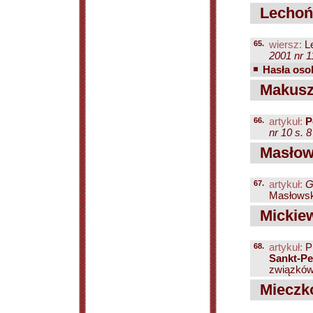
Lechoń
65.
wiersz:
Le
2001 nr 1
Hasła osob
Makuszy
66.
artykuł:
P
nr 10 s. 8
Masłow
67.
artykuł:
G
Masłowski
Mickie
68.
artykuł:
Pi
Sankt-Pe
związków 
Mieczk