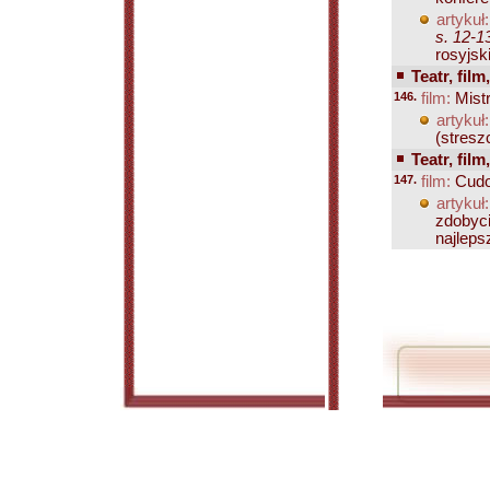
artykuł:
s. 12-1
rosyjski
Teatr, film
146.
film:
Mist
artykuł:
(streszc
Teatr, film
147.
film:
Cudo
artykuł:
zdobyci
najlepsz