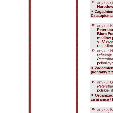
11.
artykuł:
(S
Narodow
Zagadnien
Czasopisma 
12.
artykuł:
K
Petersbu
Biura Fu
mediów p
s. 18
(wyw
republikac
13.
artykuł:
Ni
fefleksj
Petersbur
polonijnyc
Zagadnien
(kontakty z 
14.
artykuł:
G
Petersbur
polskiej l
Organizacj
za granicą
/
15.
artykuł:
Ko