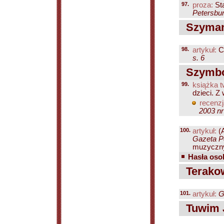
97.
proza:
St
Petersbur
Szyman
98.
artykuł:
C
s. 6
Szymbor
99.
książka t
dzieci. Z
recenzj
2003 nr
100.
artykuł:
(
Gazeta Pe
muzyczny
Hasła osob
Terakow
101.
artykuł:
G
Tuwim J