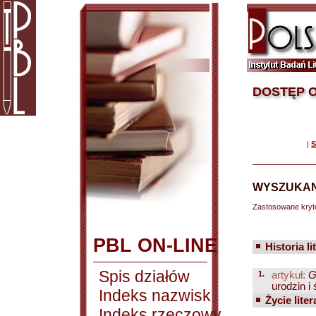
DOSTĘP O
|
S
WYSZUKAN
Zastosowane kryt
PBL ON-LINE
Historia li
Spis działów
1.
artykuł:
G
urodzin i 
Indeks nazwisk
Życie liter
Indeks rzeczowy