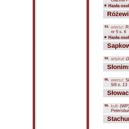
Gazeta Pe
Hasła osob
Różewic
93.
wiersz:
Ró
nr 5 s. 6
Hasła osob
Sapkows
94.
artykuł:
G
Słonims
95.
wiersz:
Sł
5/6 s. 13
Słowack
96.
kult:
(WP
Petersbur
Stachu