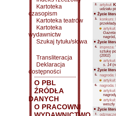
2.
artykuł:
K
Kartoteka
udziału p
czasopism
Życie liter
Kartoteka teatrów
3.
konkurs:
przekłady
Kartoteka
artykuł:
Gazeta 
wydawnictw
nagród,
Szukaj tytułu/słowa
Życie liter
4.
impreza:
sztukę po
(2002)
Transliteracja
artykuł:
Deklaracja
s. 14
(n
Życie liter
dostępności
5.
nagroda:
artykuł:
O PBL
6.
nagroda:
ŹRÓDŁA
artykuł:
nagrody;
DANYCH
artykuł:
weszły d
O PRACOWNI
Życie liter
WYDAWNICTWO
7.
odznacze