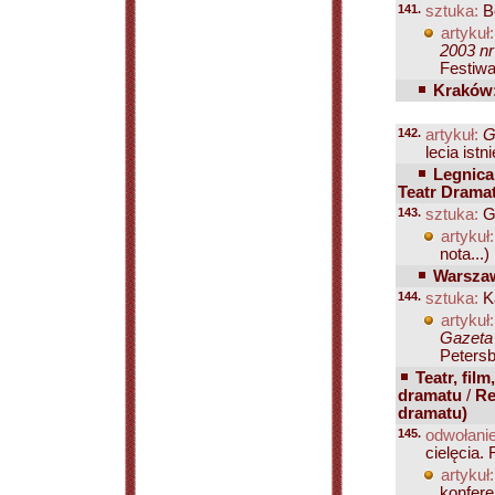
141.
sztuka:
Be
artykuł:
2003 nr
Festiwa
Kraków:
142.
artykuł:
G
lecia istni
Legnica
Teatr Drama
143.
sztuka:
Gr
artykuł:
nota...)
Warszaw
144.
sztuka:
Ka
artykuł:
Gazeta 
Petersb
Teatr, film
dramatu
/
Re
dramatu)
145.
odwołanie
cielęcia.
artykuł:
konfere