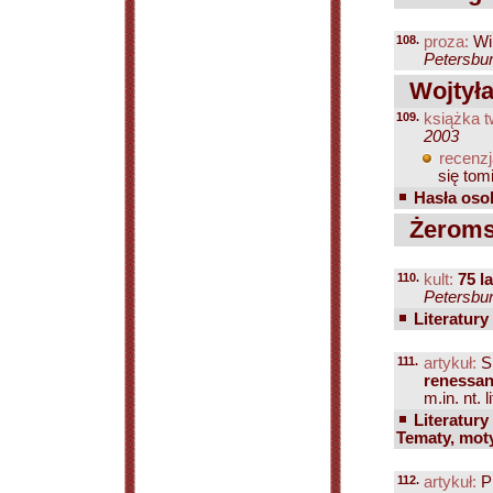
108.
proza:
Wi
Petersbur
Wojtyła 
109.
książka t
2003
recenzj
się tomi
Hasła osob
Żeromsk
110.
kult:
75 l
Petersbur
Literatury
111.
artykuł:
Sl
renessan
m.in. nt. 
Literatury
Tematy, mot
112.
artykuł:
P