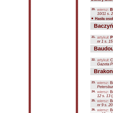
20.
wiersz:
B
10/11 s. 
Hasła osob
Baczyńs
21.
artykuł:
P
nr 1 s. 15
Baudoui
22.
artykuł:
C
Gazeta Pe
Brakoni
23.
wiersz:
Br
Petersbur
24.
wiersz:
Br
12 s. 13
(
25.
wiersz:
Br
nr 9 s. 20
26.
wiersz:
Br