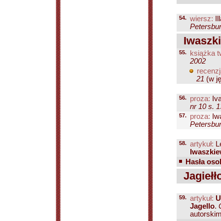
54.
wiersz:
Il
Petersbur
Iwaszki
55.
książka t
2002
recenzj
21
(w ję
56.
proza:
Iva
nr 10 s. 
57.
proza:
Iw
Petersbur
58.
artykuł:
Le
Iwaszkie
Hasła osob
Jagiełło
59.
artykuł:
U
Jagello
.
autorskim