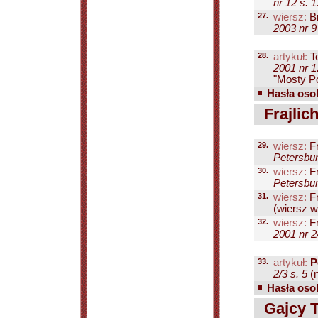
nr 12 s. 1
27.
wiersz:
Br
2003 nr 9
28.
artykuł:
Te
2001 nr 1
"Mosty Po
Hasła osob
Frajlic
29.
wiersz:
Fr
Petersbur
30.
wiersz:
Fr
Petersbur
31.
wiersz:
Fr
(wiersz w 
32.
wiersz:
Fr
2001 nr 2
33.
artykuł:
P
2/3 s. 5
(n
Hasła osob
Gajcy Ta