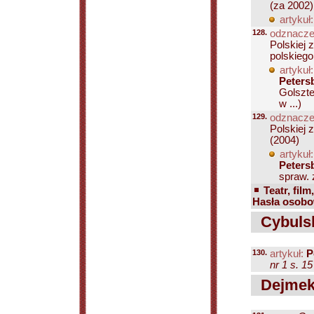
(za 2002)
artykuł:
128.
odznacze
Polskiej 
polskiego
artykuł:
Peters
Golszte
w ...)
129.
odznacze
Polskiej 
(2004)
artykuł:
Peters
spraw. 
Teatr, film
Hasła osobow
Cybulsk
130.
artykuł:
P
nr 1 s. 15
Dejmek 