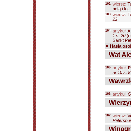
102.
wiersz:
Tu
notą i fot..
103.
wiersz:
Tu
22
104.
artykuł:
A
1 s. 20
(n
Sankt Pet
Hasła osob
Wat Ale
105.
artykuł:
P
nr 10 s. 8
Wawrzki
106.
artykuł:
G
Wierzyń
107.
wiersz:
Ve
Petersbur
Winogr