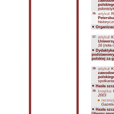
zawodowy
polskieg
polonisty
16.
artykuł:
R
Petersbu
historyczn
Organizacj
17.
artykuł:
K
Uniwersy
16
(nota o
Dydaktyka 
podstawowych
polskiej za 
18.
artykuł:
Ko
zawodowy
polskieg
spotkania
Hasła szcz
19.
książka:
C
2003
recenzj
Gazeta 
Hasła szcz
Utwory anon