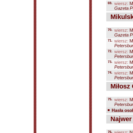
69.
wiersz:
M
Gazeta Pe
Mikulsk
70.
wiersz:
Mi
Gazeta Pe
71.
wiersz:
Mi
Petersbur
72.
wiersz:
Mi
Petersbur
73.
wiersz:
Mi
Petersbur
74.
wiersz:
Mi
Petersbur
Miłosz 
75.
wiersz:
Mi
Petersbur
Hasła osob
Najwer
76.
wiersz:
Na