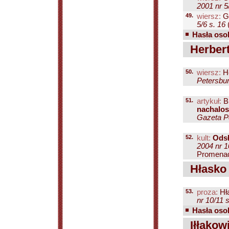
2001 nr 5
49.
wiersz:
G
5/6 s. 16
(
Hasła osob
Herbert
50.
wiersz:
He
Petersbur
51.
artykuł:
Br
nachalos
Gazeta Pe
52.
kult:
Odsł
2004 nr 1
Promenada
Hłasko
53.
proza:
Hł
nr 10/11 
Hasła osob
Iłłakow