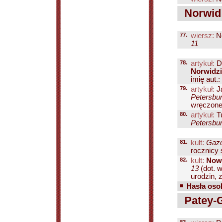
Norwid 
77.
wiersz:
No
11
78.
artykuł:
D
Norwidz
imię aut.:
79.
artykuł:
Ja
Petersbur
wręczoneg
80.
artykuł:
T
Petersbur
81.
kult:
Gaze
rocznicy 
82.
kult:
Nowo
13
(dot. 
urodzin, z
Hasła osob
Patey-G