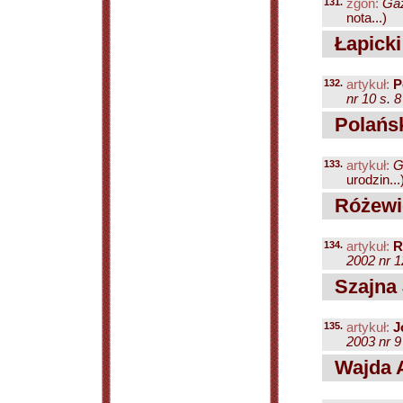
131.
zgon:
Gaz
nota...)
Łapicki
132.
artykuł:
P
nr 10 s. 8
Polańs
133.
artykuł:
G
urodzin...
Różewic
134.
artykuł:
R
2002 nr 1
Szajna 
135.
artykuł:
J
2003 nr 9
Wajda A