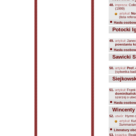
48.
impreza:
Collo
(1999)
artykuł:
No
(lista refera
Hasła osobowe
Potocki I
49.
artykuł:
Janec
powstaniu k
Hasła osobowe
Sawicki S
50.
artykuł:
Prof.
(sylwetka bada
Siejkowsk
51.
artykuł:
Frank
dominikańsk
szerzej o utwo
Hasła osobowe
Wincenty z
52.
utwór:
Hymn do
artykuł:
Kuś
Summarium 
Literatury ob
53.
książka:
Reale 