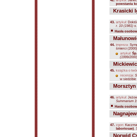
42.
artykuł:
Janec
powstaniu k
Krasicki I
43.
artykuł:
Doktó
r. 10 (1981) s
Hasła osobowe
Małunowic
44.
impreza:
Symp
śmierci (2000
artykuł:
Śp
(1999/2000
Mickiewi
45.
książka o twó
recenzja:
S
w siedzibie 
Morsztyn 
46.
artykuł:
Jeżow
Summarium 199
Hasła osobowe
Nagnajewi
47.
zgon:
Kaczmar
laboriosae)
.
Norwid Cy