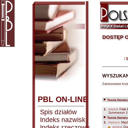
DOSTĘP O
|
S
WYSZUKAN
Zastosowane kryt
PBL ON-LINE
Teoria literatu
1.
artykuł:
Fiała
Spis działów
Summarium 199
Indeks nazwisk
Teoria literatu
2.
impreza:
Międz
Indeks rzeczowy
artykuł:
Dud