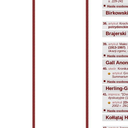
s. 229-241
Hasła osobowe
Birkowski
38.
artykuł:
Kroch
potrydencki
Brajerski
39.
artykuł:
Malec
(1913-1997)
.
okazji zgonu; z
Hasła osobowe
Gall Ano
40.
utwór:
Kronik
artykuł:
Gro
Summarium 
Hasła osobowe
Herling-G
41.
impreza:
"[Osi
dyskusyjne (
artykuł:
[O
2002 r. 28/
Hasła osobowe
Kołłątaj 