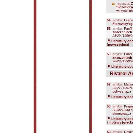
recenzja:
Z
filozoficz
wszystkich
54.
artykuł:
Leśnie
Florovsky'e
55.
artykuł:
Panfil
znaczeniach
28/29 (1999/2
Literatury ob
(powszechna)
56.
artykuł:
Panfil
znaczeniach
28/29 (1999/2
Literatury ob
Rivarol An
57.
artykuł:
Matya
26/27 (1997/1
polityczną...)
Literatury ob
58.
artykuł:
Krąpie
(1995/1996) s
sformułow...)
Literatury ob
i motywy (grecka
59.
artykuł:
Roska