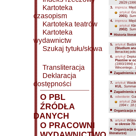
28/29 (199
Kartoteka
3.
impreza:
Międz
artykuł:
Gra
czasopism
2001)
.
Summ
4.
impreza:
Międz
Kartoteka teatrów
artykuł:
Kli
2002)
.
Summ
Kartoteka
Historia litera
wydawnictw
5.
artykuł:
Budzis
Szukaj tytułu/słowa
(Studium ana
literackiej po
6.
artykuł:
Deptu
Piastów w oc
(1993/1994) s
Transliteracja
Wincentego...
Zagadnienia 
Deklaracja
dostępności
7.
artykuł:
Wasil
KUL
.
Summari
Zagadnienia 
O PBL
8.
odwołanie:
Gaz
artykuł:
Zió
ŹRÓDŁA
1994 r. 18 
Organizacja na
DANYCH
9.
artykuł:
Wójto
O PRACOWNI
w okresie 70-
Organizacja na
WYDAWNICTWO
literaturze)