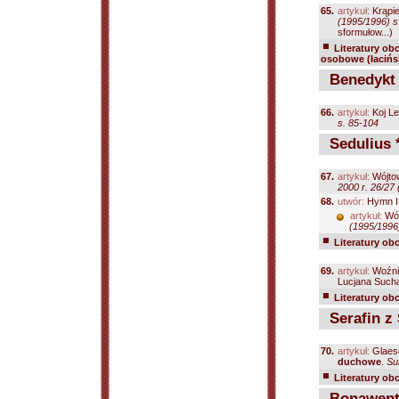
65.
artykuł:
Krąpie
(1995/1996) s
sformułow...)
Literatury ob
osobowe (łacińs
Benedykt z
66.
artykuł:
Koj L
s. 85-104
Sedulius 
67.
artykuł:
Wójto
2000 r. 26/27
68.
utwór:
Hymn I 
artykuł:
Wój
(1995/1996)
Literatury ob
69.
artykuł:
Woźni
Lucjana Sucha
Literatury ob
Serafin z 
70.
artykuł:
Glaes
duchowe
.
Su
Literatury ob
Bonawentu