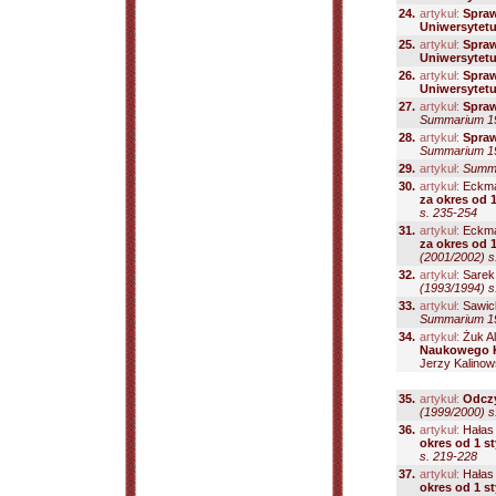
24.
artykuł:
Spraw
Uniwersytetu
25.
artykuł:
Spraw
Uniwersytetu
26.
artykuł:
Spraw
Uniwersytetu
27.
artykuł:
Spraw
Summarium 199
28.
artykuł:
Spraw
Summarium 199
29.
artykuł:
Summa
30.
artykuł:
Eckma
za okres od 1
s. 235-254
31.
artykuł:
Eckma
za okres od 1
(2001/2002) s
32.
artykuł:
Sarek 
(1993/1994) s
33.
artykuł:
Sawick
Summarium 199
34.
artykuł:
Żuk Al
Naukowego 
Jerzy Kalinow
35.
artykuł:
Odczy
(1999/2000) s
36.
artykuł:
Hałas 
okres od 1 s
s. 219-228
37.
artykuł:
Hałas 
okres od 1 s