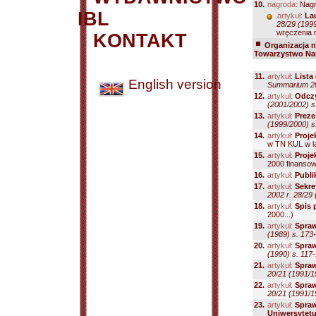
10.
nagroda:
Nagr
IBL
artykuł:
La
28/29 (199
wręczenia n
KONTAKT
Organizacja na
Towarzystwo Nau
11.
artykuł:
Lista
English version
Summarium 200
12.
artykuł:
Odczy
(2001/2002) s
13.
artykuł:
Preze
(1999/2000) s
14.
artykuł:
Proje
w TN KUL w la
15.
artykuł:
Proje
2000 finanso
16.
artykuł:
Publi
17.
artykuł:
Sekre
2002 r. 28/29
18.
artykuł:
Spis 
2000...)
19.
artykuł:
Spra
(1989) s. 173
20.
artykuł:
Spra
(1990) s. 117
21.
artykuł:
Spra
20/21 (1991/1
22.
artykuł:
Spra
20/21 (1991/1
23.
artykuł:
Spraw
Uniwersytetu