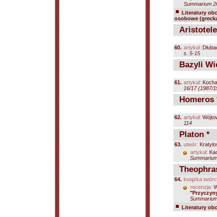
Summarium 200
Literatury ob
osobowe (grecka
Aristotele
60.
artykuł:
Dłuba
s. 5-15
Bazyli Wie
61.
artykuł:
Kocha
16/17 (1987/1
Homeros 
62.
artykuł:
Wójto
114
Platon *
63.
utwór:
Kratylo
artykuł:
Kac
Summarium 
Theophras
64.
książka twórc
recenzja:
W
"Przyczyny
Summarium 
Literatury ob