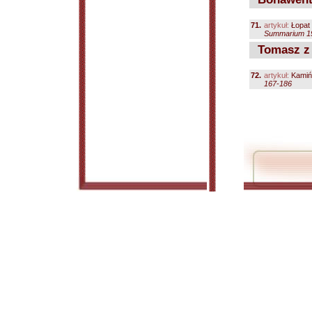
71.
artykuł:
Łopat
Summarium 199
Tomasz z 
72.
artykuł:
Kamińs
167-186