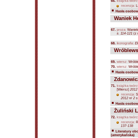
66.
książka twórc
recenzja:
L
Hasła osobowe
Waniek H
67.
proza:
Waniek
s. 114-121
(z n
68.
ikonografia:
El
Wróblewsk
69.
wiersz:
Wróbl
70.
wiersz:
Wróbl
Hasła osobowe
Zdanowic
71.
książka twórc
[Wiersz]
2012
recenzja:
S
2012 nr 2 s
Hasła osobowe
Żuliński 
72.
książka twórc
recenzja:
R
137-138
Literatury ob
(amerykańska)