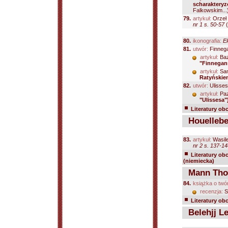
scharakteryz
Falkowskim...
79.
artykuł:
Orzeł
nr 1 s. 50-57
(
80.
ikonografia:
El
81.
utwór:
Finnega
artykuł:
Baz
"Finnegan
artykuł:
Sam
Ratyńskie
82.
utwór:
Ulisses
artykuł:
Paz
"Ulissesa"
Literatury ob
Houellebe
83.
artykuł:
Wasile
nr 2 s. 137-1
Literatury ob
(niemiecka)
Mann Tho
84.
książka o twó
recenzja:
S
Literatury ob
Belehjj Le