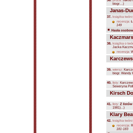
36.
proza:
Jakób 
biogr....)
Janas-Dud
37.
książka twórc
recenzja:
Ł
149
Hasła osobowe
Kaczmarsk
38.
książka o twó
Jacka Kaczma
recenzja:
W
Karczews
39.
wiersz:
Karcz
biogr. Wandy K
40.
listy:
Karczew
Seweryna Polla
Kirsch Do
41.
listy:
Z listó
1981)...)
Klary Beat
42.
książka twórc
recenzja:
R
181-183