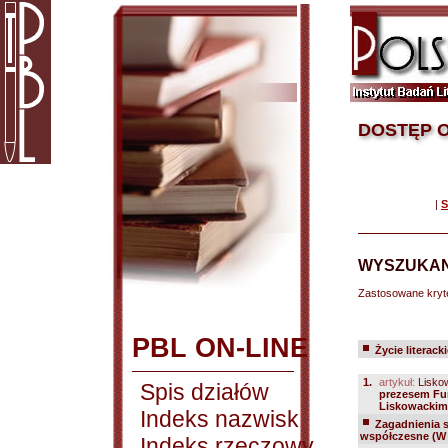
DOSTĘP O
|
S
WYSZUKAN
Zastosowane kryt
PBL ON-LINE
Życie literack
1.
artykuł:
Liskow
Spis działów
prezesem Fun
Liskowackim
Indeks nazwisk
Zagadnienia 
współczesne (W 
Indeks rzeczowy