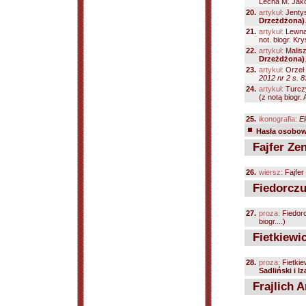
Lecha M. Jakó
20.
artykuł:
Jenty
Drzeżdżona)
21.
artykuł:
Lewna
not. biogr. Kr
22.
artykuł:
Malisz
Drzeżdżona)
23.
artykuł:
Orzeł
2012 nr 2 s. 
24.
artykuł:
Turczy
(z notą biogr.
25.
ikonografia:
El
Hasła osobowe
Fajfer Ze
26.
wiersz:
Fajfer
Fiedorczu
27.
proza:
Fiedorc
biogr....)
Fietkiewic
28.
proza:
Fietkie
Sadliński i 
Frajlich 