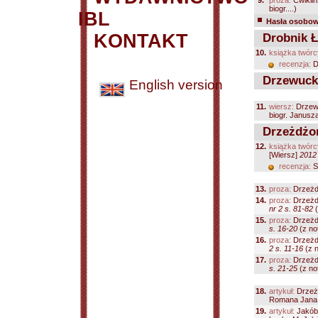
9.
proza:
Ćwikliń
biogr....)
IBL
Hasła osobowe
KONTAKT
Drobnik Ł
10.
książka twórc
recenzja:
D
Drzewucki
English version
11.
wiersz:
Drzew
biogr. Janusz
Drzeżdżo
12.
książka twórc
[Wiersz]
2012
recenzja:
S
13.
proza:
Drzeżd
14.
proza:
Drzeżd
nr 2 s. 81-82
(
15.
proza:
Drzeżd
s. 16-20
(z not
16.
proza:
Drzeżd
2 s. 11-16
(z n
17.
proza:
Drzeżd
s. 21-25
(z not
18.
artykuł:
Drzeż
Romana Jana 
19.
artykuł:
Jakób