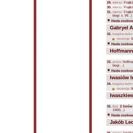
29.
wiersz:
Frajli
30.
wiersz:
Frajli
31.
wiersz:
Frajli
biogr. s. 99...)
Hasła osobowe
Gabryel A.
32.
książka twórc
recenzja:
S
Hasła osobowe
Hoffmann 
33.
proza:
Hoffma
biogr....)
Hasła osobowe
Iwasiów In
34.
książka twórc
recenzja:
N
Iwaszkiew
35.
listy:
Z listó
1968)...)
Hasła osobowe
Jakób Lec