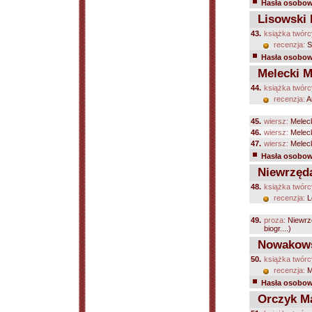
Hasła osobowe
Lisowski 
43.
książka twórc
recenzja:
S
Hasła osobowe
Melecki M
44.
książka twórc
recenzja:
A
45.
wiersz:
Meleck
46.
wiersz:
Meleck
47.
wiersz:
Meleck
Hasła osobowe
Niewrzęda
48.
książka twórc
recenzja:
L
49.
proza:
Niewrz
biogr....)
Nowakowsk
50.
książka twórc
recenzja:
M
Hasła osobowe
Orczyk M