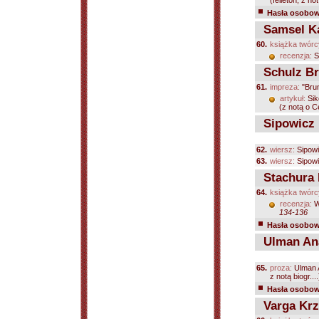
(felieton, z not.
Hasła osobowe
Samsel Ka
60.
książka twórc
recenzja:
S
Schulz B
61.
impreza:
"Brun
artykuł:
Sik
(z notą o C
Sipowicz 
62.
wiersz:
Sipowi
63.
wiersz:
Sipowi
Stachura 
64.
książka twórc
recenzja:
W
134-136
Hasła osobowe
Ulman Ana
65.
proza:
Ulman 
z notą biogr....
Hasła osobowe
Varga Krz