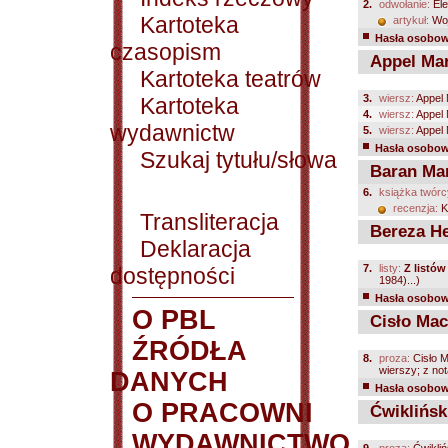
2.
odwołanie:
Ele
Kartoteka
artykuł:
Woj
Hasła osobowe
czasopism
Appel Mar
Kartoteka teatrów
3.
wiersz:
Appel 
Kartoteka
4.
wiersz:
Appel 
wydawnictw
5.
wiersz:
Appel 
Hasła osobowe
Szukaj tytułu/słowa
Baran Mar
6.
książka twórc
recenzja:
K
Transliteracja
Bereza He
Deklaracja
7.
listy:
Z listó
dostępności
1984)...)
Hasła osobowe
O PBL
Cisło Mac
ŹRÓDŁA
8.
proza:
Cisło M
wierszy; z notą
DANYCH
Hasła osobowe
O PRACOWNI
Ćwikliński
WYDAWNICTWO