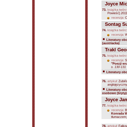
Joyce Mic
73.
książka twórc
Powieść]
201
recenzja:
C
Sontag S
74.
książka twórc
recenzja:
W
Literatury ob
(austriacka)
Trakl Geo
75.
książka twórc
recenzja:
S
"Poezji ws
s. 130-131
Literatury ob
76.
artykuł:
Zubiń
anglojęzycznyc
Literatury ob
osobowe (brytyjs
Joyce Ja
77.
książka twórc
recenzja:
B
Konrada W
tłumaczem; 
78.
artykuł:
Falko