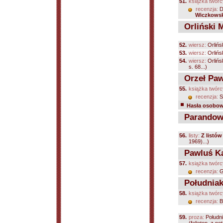
51.
książka twórc
recenzja:
D
Wiczkowsk
Orliński M
52.
wiersz:
Orlińs
53.
wiersz:
Orlińs
54.
wiersz:
Orlińs
s. 68...)
Orzeł Paw
55.
książka twórc
recenzja:
S
Hasła osobowe
Parandows
56.
listy:
Z listó
1969)...)
Pawluś Ka
57.
książka twórc
recenzja:
G
Południak
58.
książka twórc
recenzja:
B
59.
proza:
Południ