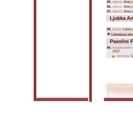
85.
wiersz:
Bełej 
86.
wiersz:
Bełej 
87.
wiersz:
Bełej 
Ljubka And
88.
proza:
Lubka A
Literatury ob
Pasolini P
89.
książka twórc
2012
recenzja:
O