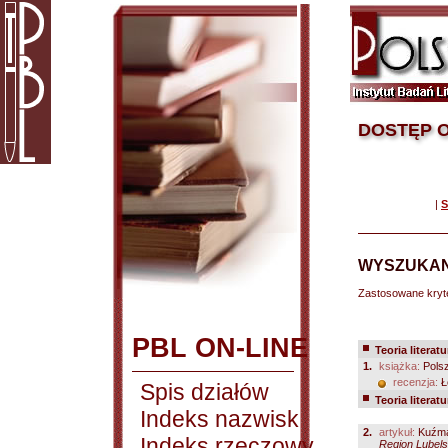
DOSTĘP O
|
S
WYSZUKAN
Zastosowane kryt
PBL ON-LINE
Teoria literatu
1.
książka:
Polsz
recenzja:
Ł
Spis działów
Teoria literatu
Indeks nazwisk
2.
artykuł:
Kuźma
Indeks rzeczowy
Region Lubelsk