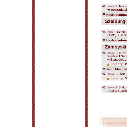
44.
artykuł:
Teodo
w początkach
Hasła osobowe
Szelburg-
45.
proza:
Szelbu
(1986) s. 209
Hasła osobowe
Zamoyski 
46.
książka o twó
Wydział I Nau
w Zamościu
1
recenzja:
B
Teatr, film, ra
47.
książka:
Kruk 
recenzja:
S
48.
artykuł:
Styko
Region Lubels