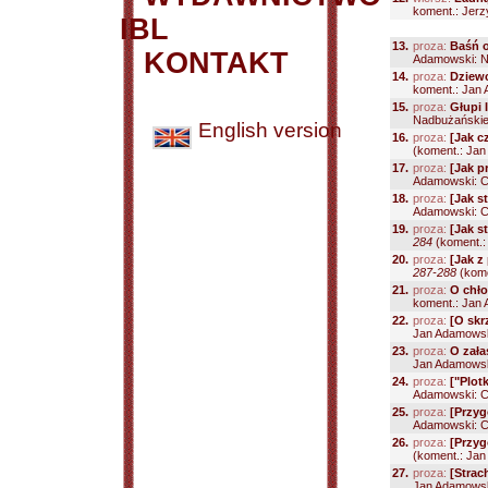
koment.: Jerzy
IBL
13.
proza:
Baśń 
KONTAKT
Adamowski: Nad
14.
proza:
Dziewc
koment.: Jan 
15.
proza:
Głupi 
Nadbużańskie b
English version
16.
proza:
[Jak c
(koment.: Jan
17.
proza:
[Jak p
Adamowski: Ch
18.
proza:
[Jak s
Adamowski: Ch
19.
proza:
[Jak s
284
(koment.: 
20.
proza:
[Jak z
287-288
(kome
21.
proza:
O chło
koment.: Jan 
22.
proza:
[O skr
Jan Adamowski
23.
proza:
O zała
Jan Adamowski:
24.
proza:
["Plot
Adamowski: Ch
25.
proza:
[Przyg
Adamowski: Ch
26.
proza:
[Przyg
(koment.: Jan
27.
proza:
[Strac
Jan Adamowski