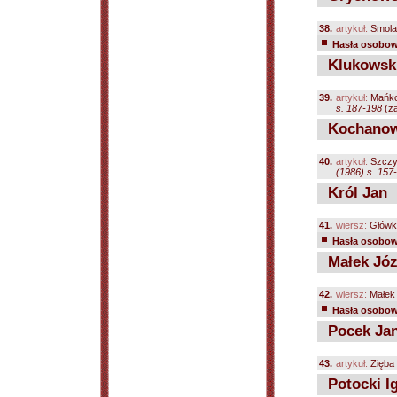
38.
artykuł:
Smola
Hasła osobowe
Klukowsk
39.
artykuł:
Mańko
s. 187-198
(za
Kochanow
40.
artykuł:
Szczy
(1986) s. 157
Król Jan
41.
wiersz:
Główka
Hasła osobowe
Małek Józ
42.
wiersz:
Małek 
Hasła osobowe
Pocek Ja
43.
artykuł:
Zięba 
Potocki I