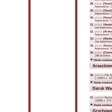
28.
proza:
[Strac
Adamowski: Ch
29.
proza:
[Strac
Adamowski: Ch
30.
proza:
[Strac
Adamowski: Ch
31.
proza:
Ukaran
Jan Adamowski:
32.
proza:
[W dro
Adamowski: Ch
33.
proza:
[Wyda
Jan Adamowski
34.
proza:
Zbożow
Adamowski: Nad
35.
proza:
[Żołni
288
(koment.:
Hasła osobowe
Araszkiewi
36.
artykuł:
Fita S
2 (1987) s. 1
Hasła osobowe
Daruk Wa
37.
artykuł:
Woźni
(1988) s. 173
Hasła osobowe
Grychowsk