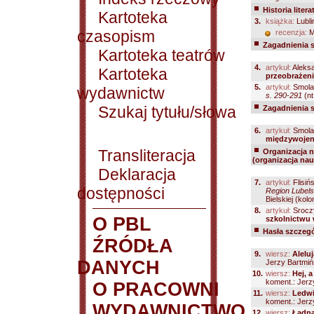
Historia litera
Kartoteka
3.
książka:
Lubli
czasopism
recenzja:
M
Zagadnienia 
Kartoteka teatrów
4.
artykuł:
Aleksa
Kartoteka
przeobrażeni
5.
artykuł:
Smola
wydawnictw
s. 290-291
(nt
Szukaj tytułu/słowa
Zagadnienia 
6.
artykuł:
Smola
międzywoje
Transliteracja
Organizacja na
(organizacja nauk
Deklaracja
7.
artykuł:
Flisiń
dostępności
Region Lubels
Bielskiej (kolon
8.
artykuł:
Srocz
O PBL
szkolnictwu 
Hasła szczegó
ŹRÓDŁA
9.
wiersz:
Aleluj
DANYCH
Jerzy Bartmińs
10.
wiersz:
Hej, 
koment.: Jerzy
O PRACOWNI
11.
wiersz:
Ledwi
koment.: Jerzy
WYDAWNICTWO
12.
wiersz:
Ładną