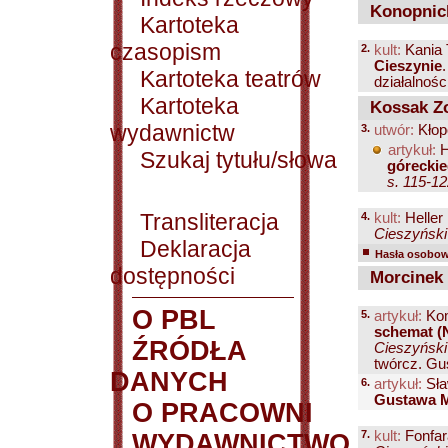
Konopnick
Kartoteka
czasopism
2.
kult:
Kania 
Cieszynie
Kartoteka teatrów
działalności
Kartoteka
Kossak Zo
wydawnictw
3.
utwór:
Kłop
artykuł:
H
Szukaj tytułu/słowa
góreckie
s. 115-1
Transliteracja
4.
kult:
Heller
Cieszyński 
Deklaracja
Hasła osobowe
dostępności
Morcinek
O PBL
5.
artykuł:
Kom
schemat (N
ŹRÓDŁA
Cieszyński 
twórcz. Gu
DANYCH
6.
artykuł:
Sła
Gustawa M
O PRACOWNI
7.
kult:
Fonfa
WYDAWNICTWO