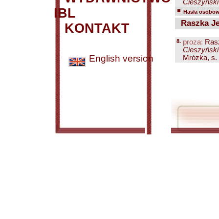
Cieszyński 
IBL
Hasła osobowe
Raszka Je
KONTAKT
8.
proza:
Rasz
Cieszyński 
English version
Mrózka, s. 7