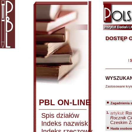
DOSTĘP O
|
S
WYSZUKAN
Zastosowane kryt
PBL ON-LINE
Zagadnienia 
1.
artykuł:
Ros
Spis działów
Rocznik Cie
Indeks nazwisk
Czeskim Zao
Hasła osobowe
Indeks rzeczowy