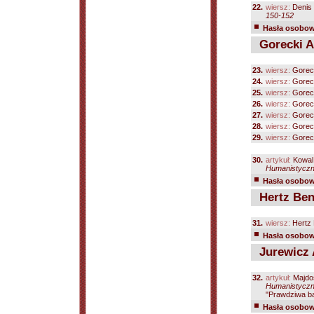
22.
wiersz:
Denis 
150-152
Hasła osobowe
Gorecki A
23.
wiersz:
Goreck
24.
wiersz:
Goreck
25.
wiersz:
Goreck
26.
wiersz:
Goreck
27.
wiersz:
Goreck
28.
wiersz:
Goreck
29.
wiersz:
Goreck
30.
artykuł:
Kowal 
Humanistyczne
Hasła osobowe
Hertz Ben
31.
wiersz:
Hertz 
Hasła osobowe
Jurewicz 
32.
artykuł:
Majdo
Humanistyczn
"Prawdziwa bal
Hasła osobowe