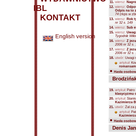
11.
wiersz:
Nagro
IBL
12.
wiersz:
Odpow
Odpis na to 
74
(rkps w zbi
KONTAKT
13.
wiersz:
Rok t
nr 32 s. 149
14.
wiersz:
Sub e
15.
wiersz:
Uwag
English version
Tygodnik Wile
16.
wiersz:
Z jez
2006 nr 32 s.
17.
wiersz:
Z jez
2006 nr 32 s.
18.
utwór:
Uwagi 
artykuł:
Kow
romansam
Hasła osobowe
Brodzińsk
19.
artykuł:
Patro
klasycyzmu c
20.
artykuł:
Stanis
Kazimierza B
21.
utwór:
Żal za 
artykuł:
Pat
Kazimierz
Hasła osobowe
Denis Jan