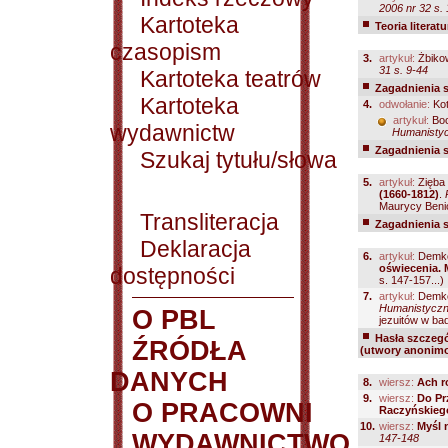
2006 nr 32 s.
Kartoteka
Teoria literatu
czasopism
3.
artykuł:
Żbikow
31 s. 9-44
Kartoteka teatrów
Zagadnienia 
Kartoteka
4.
odwołanie:
Kot
artykuł:
Boc
wydawnictw
Humanistyc
Zagadnienia 
Szukaj tytułu/słowa
5.
artykuł:
Zięba 
(1660-1812)
.
Maurycy Benio
Transliteracja
Zagadnienia 
Deklaracja
6.
artykuł:
Demko
oświecenia. 
dostępności
s. 147-157...)
7.
artykuł:
Demko
Humanistyczn
O PBL
jezuitów w bad
Hasła szczegó
ŹRÓDŁA
(utwory anonimo
DANYCH
8.
wiersz:
Ach ro
9.
wiersz:
Do Pr
O PRACOWNI
Raczyńskiego
10.
wiersz:
Myśl 
WYDAWNICTWO
147-148