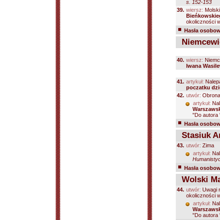
s. 152-153
39.
wiersz:
Molski
Bieńkowskie
okoliczności 
Hasła osobowe
Niemcewic
40.
wiersz:
Niemce
Iwana Wasile
41.
artykuł:
Nalep
poczatku dz
42.
utwór:
Obrona 
artykuł:
Nal
Warszaws
"Do autora
Hasła osobowe
Stasiuk A
43.
utwór:
Zima
artykuł:
Nal
Humanistyc
Hasła osobowe
Wolski Ma
44.
utwór:
Uwagi n
okoliczności 
artykuł:
Nal
Warszaws
"Do autora