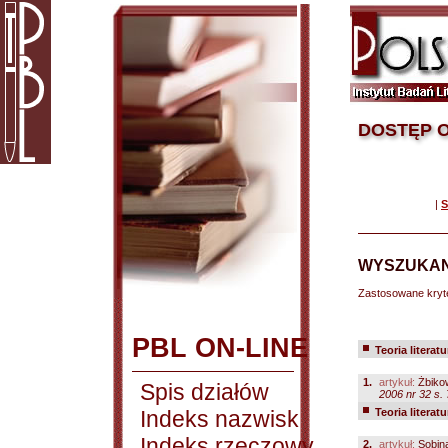
DOSTĘP O
|
S
WYSZUKAN
Zastosowane kryt
PBL ON-LINE
Teoria literatu
1.
artykuł:
Żbikow
Spis działów
2006 nr 32 s.
Indeks nazwisk
Teoria literatu
Indeks rzeczowy
2.
artykuł:
Sobina