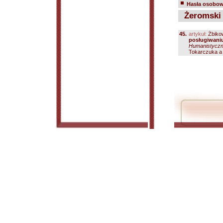
Hasła osobowe
Żeromski 
45.
artykuł:
Żbiko
posługiwaniu
Humanistyczne
Tokarczuka a u