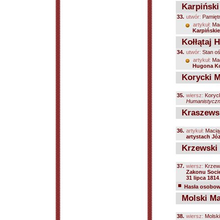
Karpiński
33.
utwór:
Pamiętn
artykuł:
Ma
Karpiński
Kołłątaj 
34.
utwór:
Stan oś
artykuł:
Ma
Hugona Ko
Korycki M
35.
wiersz:
Koryck
Humanistyczne
Kraszewsk
36.
artykuł:
Macią
artystach Jó
Krzewski 
37.
wiersz:
Krzew
Zakonu Socie
31 lipca 1814
Hasła osobowe
Molski Ma
38.
wiersz:
Molski