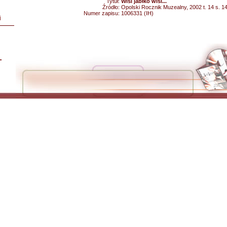
Tytuł:
Wisi jabłko wisi...
Źródło:
Opolski Rocznik Muzealny, 2002 t. 14 s. 1
Numer zapisu:
1006331 (IH)
i
L