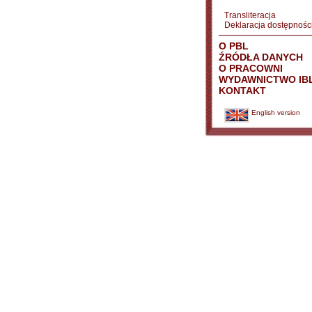
Transliteracja
Deklaracja dostępnośc
O PBL
ŹRÓDŁA DANYCH
O PRACOWNI
WYDAWNICTWO IB
KONTAKT
English version