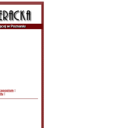
czasopism
|
ułu
|