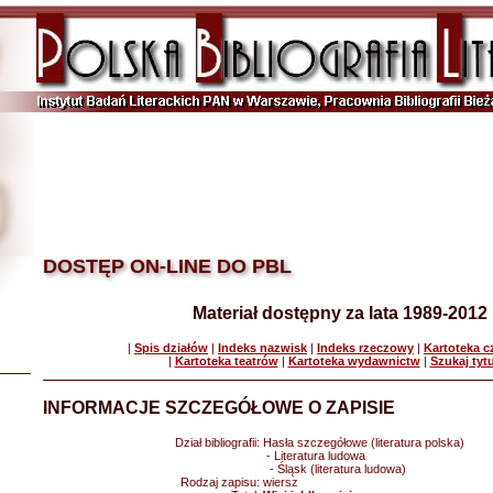
DOSTĘP ON-LINE DO PBL
Materiał dostępny za lata 1989-2012
|
Spis działów
|
Indeks nazwisk
|
Indeks rzeczowy
|
Kartoteka 
|
Kartoteka teatrów
|
Kartoteka wydawnictw
|
Szukaj tyt
INFORMACJE SZCZEGÓŁOWE O ZAPISIE
Dział bibliografii:
Hasła szczegółowe (literatura polska)
- Literatura ludowa
- Śląsk (literatura ludowa)
Rodzaj zapisu:
wiersz