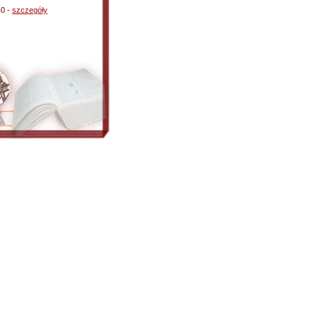
40 -
szczegóły