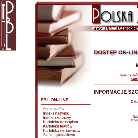
DOSTĘP ON-LIN
|
Spis dział
|
Kart
INFORMACJE SZC
PBL ON-LINE
Dział
Spis działów
Indeks nazwisk
Rod
Indeks rzeczowy
Dział
Kartoteka czasopism
Kartoteka teatrów
Kartoteka wydawnictw
Szukaj tytułu/słowa