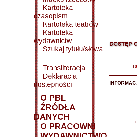
Kartoteka
czasopism
Kartoteka teatrów
Kartoteka
wydawnictw
DOSTĘP O
Szukaj tytułu/słowa
Transliteracja
|
S
Deklaracja
dostępności
INFORMACJ
O PBL
ŹRÓDŁA
DANYCH
O PRACOWNI
WYDAWNICTWO