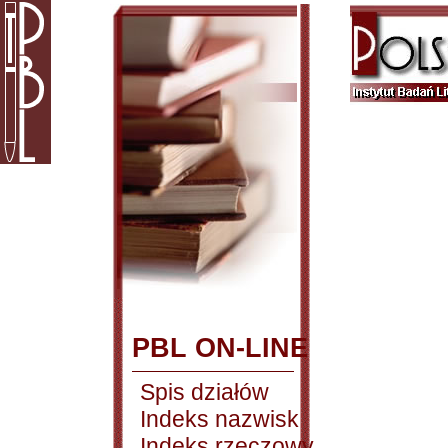
PBL ON-LINE
Spis działów
Indeks nazwisk
Indeks rzeczowy