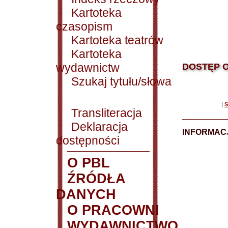
Kartoteka
czasopism
Kartoteka teatrów
Kartoteka
wydawnictw
DOSTĘP O
Szukaj tytułu/słowa
|
S
Transliteracja
Deklaracja
INFORMACJ
dostępności
O PBL
ŹRÓDŁA
DANYCH
O PRACOWNI
WYDAWNICTWO