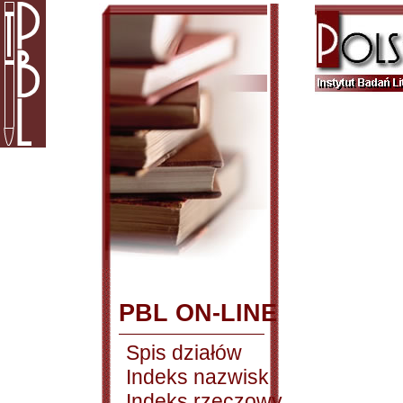
PBL ON-LINE
Spis działów
Indeks nazwisk
Indeks rzeczowy