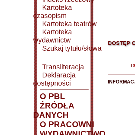
Kartoteka
czasopism
Kartoteka teatrów
Kartoteka
wydawnictw
DOSTĘP O
Szukaj tytułu/słowa
Transliteracja
|
S
Deklaracja
dostępności
INFORMACJ
O PBL
ŹRÓDŁA
DANYCH
O PRACOWNI
WYDAWNICTWO