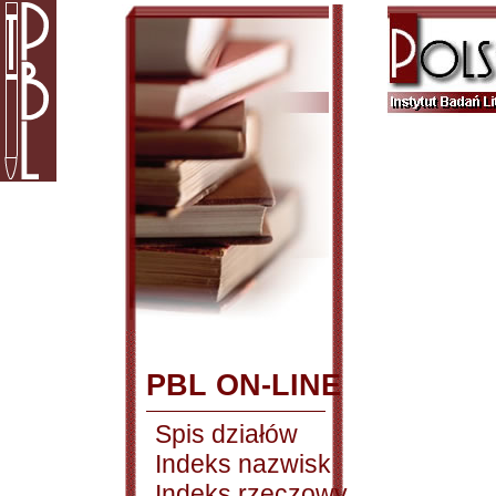
PBL ON-LINE
Spis działów
Indeks nazwisk
Indeks rzeczowy